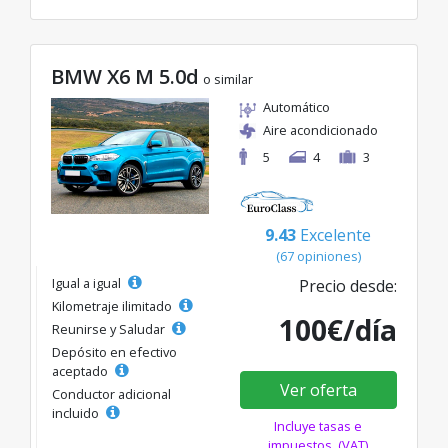
BMW X6 M 5.0d
o similar
Automático
Aire acondicionado
5
4
3
9.43
Excelente
(67 opiniones)
Igual a igual
Precio desde:
Kilometraje ilimitado
100€/día
Reunirse y Saludar
Depósito en efectivo
aceptado
Ver oferta
Conductor adicional
incluido
Incluye tasas e
impuestos. (VAT)