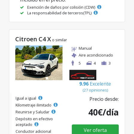
Exención de daños por colisión (CDW)
La responsabilidad de terceros(TPL)
Citroen C4 X
o similar
Manual
Aire acondicionado
5
4
3
9.96
Excelente
(27 opiniones)
Igual a igual
Precio desde:
Kilometraje ilimitado
40€/día
Reunirse y Saludar
Depósito en efectivo
aceptado
Ver oferta
Conductor adicional