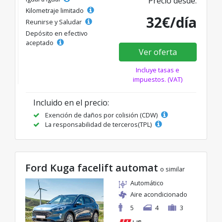
Precio desde:
Kilometraje limitado
32€/día
Reunirse y Saludar
Depósito en efectivo
aceptado
Ver oferta
Incluye tasas e
impuestos. (VAT)
Incluido en el precio:
Exención de daños por colisión (CDW)
La responsabilidad de terceros(TPL)
Ford Kuga facelift automat
o similar
Automático
Aire acondicionado
5
4
3