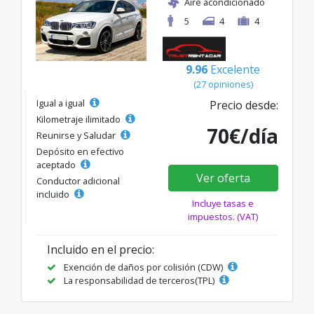
Aire acondicionado
5
4
4
9.96
Excelente
(27 opiniones)
Igual a igual
Precio desde:
Kilometraje ilimitado
70€/día
Reunirse y Saludar
Depósito en efectivo
aceptado
Ver oferta
Conductor adicional
incluido
Incluye tasas e
impuestos. (VAT)
Incluido en el precio:
Exención de daños por colisión (CDW)
La responsabilidad de terceros(TPL)