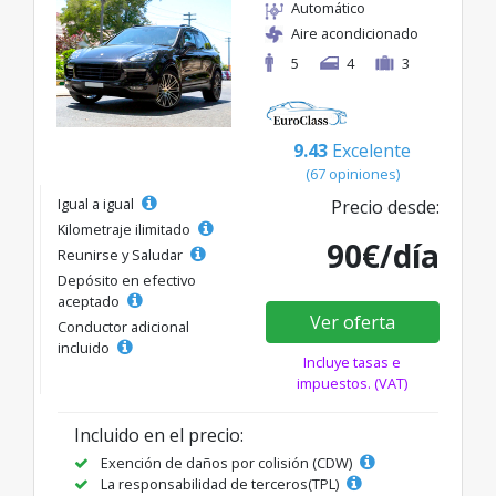
Automático
Aire acondicionado
5
4
3
9.43
Excelente
(67 opiniones)
Igual a igual
Precio desde:
Kilometraje ilimitado
90€/día
Reunirse y Saludar
Depósito en efectivo
aceptado
Ver oferta
Conductor adicional
incluido
Incluye tasas e
impuestos. (VAT)
Incluido en el precio:
Exención de daños por colisión (CDW)
La responsabilidad de terceros(TPL)