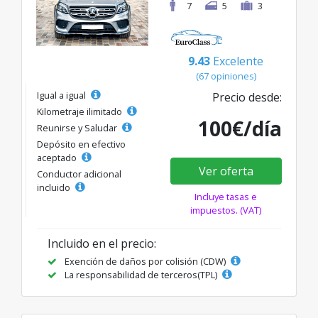
7
5
3
9.43
Excelente
(67 opiniones)
Igual a igual
Precio desde:
Kilometraje ilimitado
100€/día
Reunirse y Saludar
Depósito en efectivo
aceptado
Ver oferta
Conductor adicional
incluido
Incluye tasas e
impuestos. (VAT)
Incluido en el precio:
Exención de daños por colisión (CDW)
La responsabilidad de terceros(TPL)