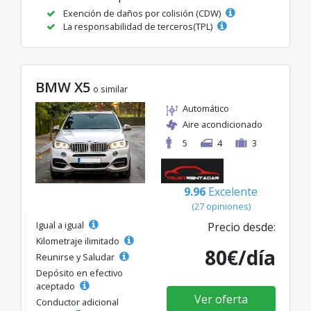
Exención de daños por colisión (CDW)
La responsabilidad de terceros(TPL)
BMW X5
o similar
Automático
Aire acondicionado
5
4
3
9.96
Excelente
(27 opiniones)
Igual a igual
Precio desde:
Kilometraje ilimitado
80€/día
Reunirse y Saludar
Depósito en efectivo
aceptado
Ver oferta
Conductor adicional