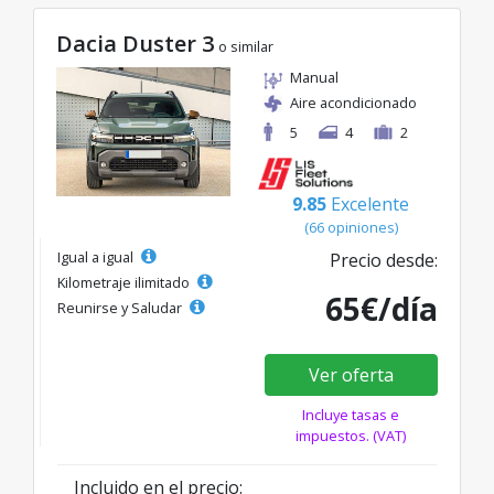
Dacia Duster 3
o similar
Manual
Aire acondicionado
5
4
2
9.85
Excelente
(66 opiniones)
Igual a igual
Precio desde:
Kilometraje ilimitado
65€/día
Reunirse y Saludar
Ver oferta
Incluye tasas e
impuestos. (VAT)
Incluido en el precio: