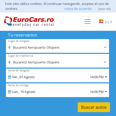
Este sitio utiliza cookies. Al continuar navegando, aceptas el uso de
cookies.
estoy de acuerdo
Saber más
ES
Tu reservacion
Lugar de recogida
Bucarest Aeropuerto Otopeni
Lugar de enseñanza
Bucarest Aeropuerto Otopeni
Fecha de recogida
Vie.,
07
Agosto
14:00 PM
Fecha de entrega
Lun.,
10
Agosto
14:00 PM
Buscar autos