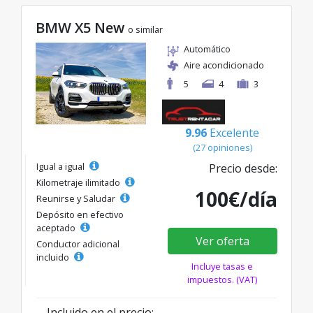
BMW X5 New
o similar
Automático
Aire acondicionado
5
4
3
9.96
Excelente
(27 opiniones)
Igual a igual
Precio desde:
Kilometraje ilimitado
100€/día
Reunirse y Saludar
Depósito en efectivo
aceptado
Ver oferta
Conductor adicional
incluido
Incluye tasas e
impuestos. (VAT)
Incluido en el precio: