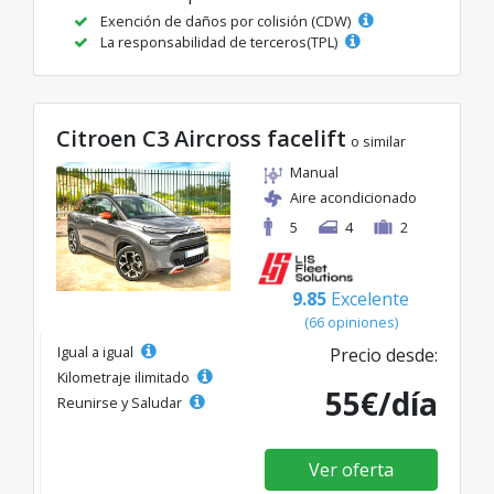
Exención de daños por colisión (CDW)
La responsabilidad de terceros(TPL)
Citroen C3 Aircross facelift
o similar
Manual
Aire acondicionado
5
4
2
9.85
Excelente
(66 opiniones)
Igual a igual
Precio desde:
Kilometraje ilimitado
55€/día
Reunirse y Saludar
Ver oferta