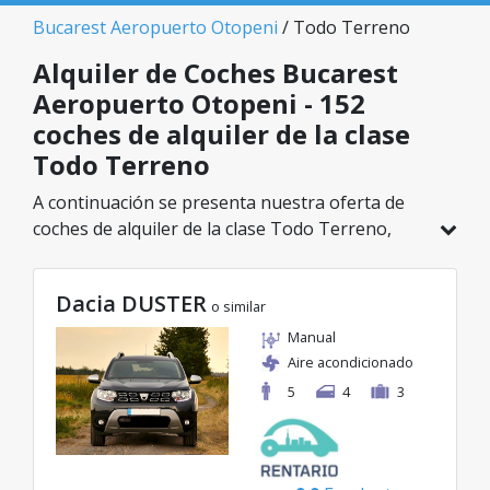
Bucarest Aeropuerto Otopeni
/ Todo Terreno
Alquiler de Coches Bucarest
Aeropuerto Otopeni - 152
coches de alquiler de la clase
Todo Terreno
A continuación se presenta nuestra oferta de
coches de alquiler de la clase Todo Terreno,
disponible en Bucarest Aeropuerto Otopeni. De
un total de 152 vehículos en esta ubicación,
Dacia DUSTER
puedes elegir el modelo ideal de la categoría
o similar
seleccionada, con tarifas excelentes desde solo
Manual
29€/día.
Aire acondicionado
5
4
3