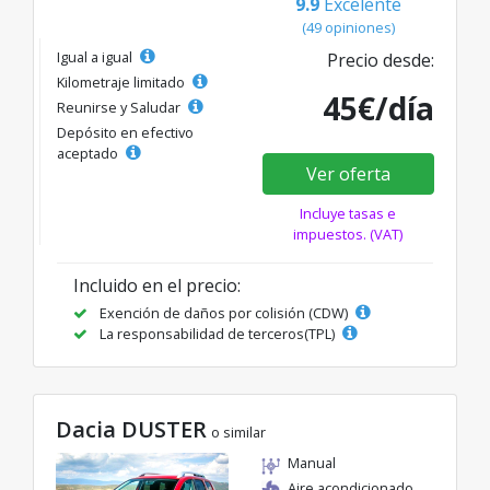
9.9
Excelente
(49 opiniones)
Igual a igual
Precio desde:
Kilometraje limitado
45€/día
Reunirse y Saludar
Depósito en efectivo
aceptado
Ver oferta
Incluye tasas e
impuestos. (VAT)
Incluido en el precio:
Exención de daños por colisión (CDW)
La responsabilidad de terceros(TPL)
Dacia DUSTER
o similar
Manual
Aire acondicionado