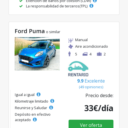
Exención de daños por colisión (CDW)
La responsabilidad de terceros(TPL)
Ford Puma
o similar
Manual
Aire acondicionado
5
4
2
9.9
Excelente
(49 opiniones)
Igual a igual
Precio desde:
Kilometraje limitado
33€/día
Reunirse y Saludar
Depósito en efectivo
aceptado
Ver oferta