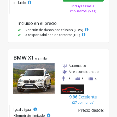
incluido
Incluye tasas e
impuestos. (VAT)
Incluido en el precio:
Exención de daños por colisión (CDW)
La responsabilidad de terceros(TPL)
BMW X1
o similar
Automático
Aire acondicionado
5
5
4
9.96
Excelente
(27 opiniones)
Igual a igual
Precio desde:
Kilometraje ilimitado