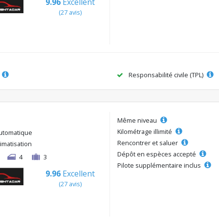
9.96
Excellent
(27 avis)
Responsabilité civile (TPL)
Même niveau
Kilométrage illimité
utomatique
Rencontrer et saluer
limatisation
Dépôt en espèces accepté
4
3
Pilote supplémentaire inclus
9.96
Excellent
(27 avis)