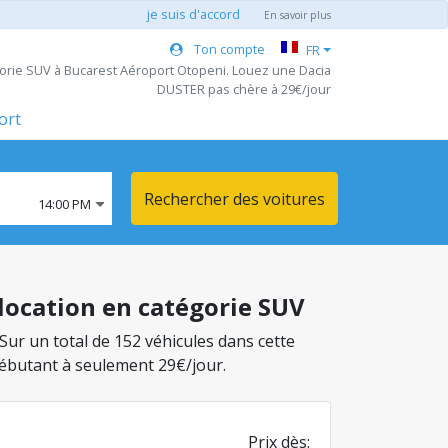
je suis d'accord
En savoir plus
Ton compte
FR
gorie SUV à Bucarest Aéroport Otopeni. Louez une Dacia
DUSTER pas chère à 29€/jour
ort
Rechercher des voitures
14:00 PM
 location en catégorie SUV
Sur un total de 152 véhicules dans cette
débutant à seulement 29€/jour.
Prix dès: