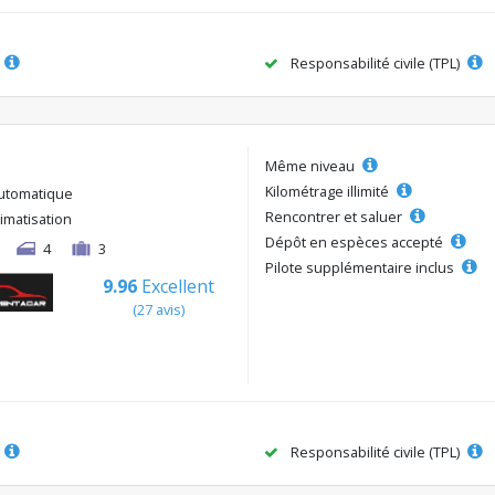
Responsabilité civile (TPL)
Même niveau
Kilométrage illimité
utomatique
Rencontrer et saluer
limatisation
Dépôt en espèces accepté
4
3
Pilote supplémentaire inclus
9.96
Excellent
(27 avis)
Responsabilité civile (TPL)