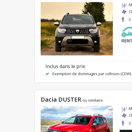
M
C
5
Inclus dans le prix:
Exemption de dommages par collision (CDW)
Dacia DUSTER
ou similaire
M
C
5