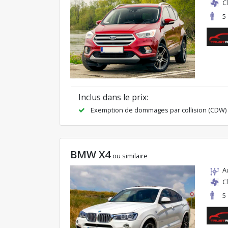
C
5
Inclus dans le prix:
Exemption de dommages par collision (CDW)
BMW X4
ou similaire
A
C
5