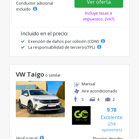
Ver oferta
Conductor adicional
incluido
Incluye tasas e
impuestos. (VAT)
Incluido en el precio:
Exención de daños por colisión (CDW)
La responsabilidad de terceros(TPL)
VW Taigo
o similar
Manual
Aire acondicionado
5
4
2
9.78
Excelente
(258
opiniones)
Igual a igual