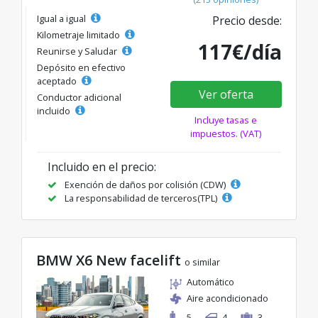
Igual a igual
Precio desde:
Kilometraje limitado
117€/día
Reunirse y Saludar
Depósito en efectivo
aceptado
Ver oferta
Conductor adicional
incluido
Incluye tasas e
impuestos. (VAT)
Incluido en el precio:
Exención de daños por colisión (CDW)
La responsabilidad de terceros(TPL)
BMW X6 New facelift
o similar
Automático
Aire acondicionado
5
4
3