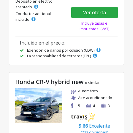
Depósito en efectivo
aceptado
Ver oferta
Conductor adicional
incluido
Incluye tasas e
impuestos. (VAT)
Incluido en el precio:
Exención de daños por colisión (CDW)
La responsabilidad de terceros(TPL)
Honda CR-V hybrid new
o similar
Automático
Aire acondicionado
5
4
3
9.66
Excelente
(213 opiniones)