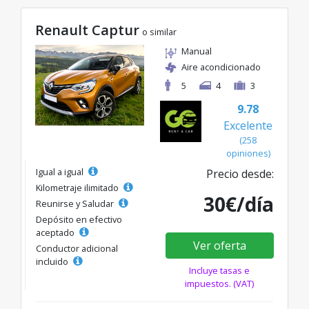
Renault Captur
o similar
Manual
Aire acondicionado
5
4
3
9.78
Excelente
(258
opiniones)
Igual a igual
Precio desde:
Kilometraje ilimitado
30€/día
Reunirse y Saludar
Depósito en efectivo
aceptado
Ver oferta
Conductor adicional
incluido
Incluye tasas e
impuestos. (VAT)