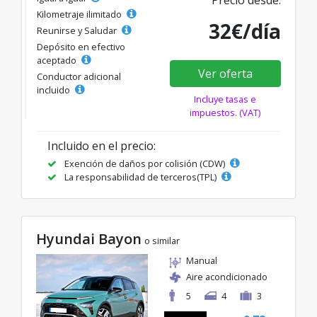
Precio desde:
Kilometraje ilimitado
32€/día
Reunirse y Saludar
Depósito en efectivo
aceptado
Ver oferta
Conductor adicional
incluido
Incluye tasas e
impuestos. (VAT)
Incluido en el precio:
Exención de daños por colisión (CDW)
La responsabilidad de terceros(TPL)
Hyundai Bayon
o similar
Manual
Aire acondicionado
5
4
3