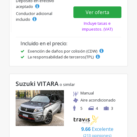
Depósito en efectivo
aceptado
Ver oferta
Conductor adicional
incluido
Incluye tasas e
impuestos. (VAT)
Incluido en el precio:
Exención de daños por colisión (CDW)
La responsabilidad de terceros(TPL)
Suzuki VITARA
o similar
Manual
Aire acondicionado
5
4
3
9.66
Excelente
(213 opiniones)