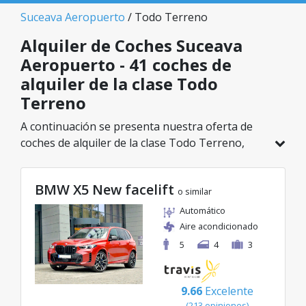
Suceava Aeropuerto
/ Todo Terreno
Alquiler de Coches Suceava
Aeropuerto - 41 coches de
alquiler de la clase Todo
Terreno
A continuación se presenta nuestra oferta de
coches de alquiler de la clase Todo Terreno,
disponible en Suceava Aeropuerto. De un total
de 41 vehículos en esta ubicación, puedes elegir
BMW X5 New facelift
el modelo ideal de la categoría seleccionada, con
o similar
tarifas excelentes desde solo 26€/día.
Automático
Aire acondicionado
5
4
3
9.66
Excelente
(213 opiniones)