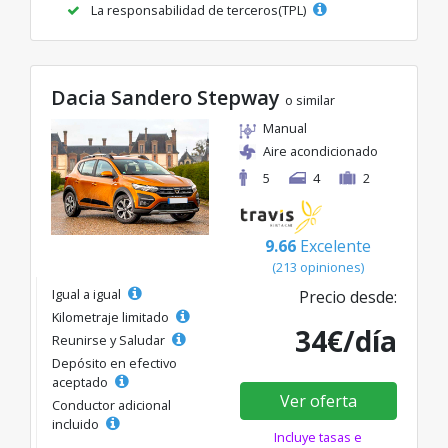
La responsabilidad de terceros(TPL)
Dacia Sandero Stepway
o similar
Manual
Aire acondicionado
5
4
2
9.66
Excelente
(213 opiniones)
Igual a igual
Precio desde:
Kilometraje limitado
34€/día
Reunirse y Saludar
Depósito en efectivo
aceptado
Ver oferta
Conductor adicional
incluido
Incluye tasas e