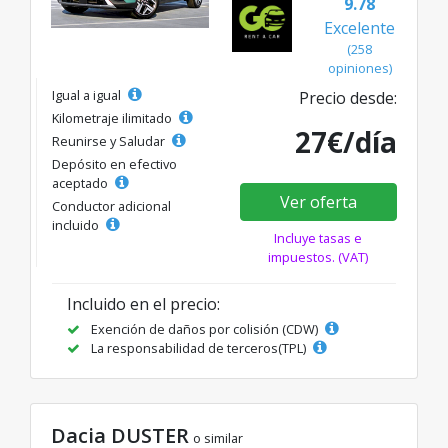
9.78
Excelente
(258
opiniones)
Igual a igual
Precio desde:
Kilometraje ilimitado
27€/día
Reunirse y Saludar
Depósito en efectivo
aceptado
Ver oferta
Conductor adicional
incluido
Incluye tasas e
impuestos. (VAT)
Incluido en el precio:
Exención de daños por colisión (CDW)
La responsabilidad de terceros(TPL)
Dacia DUSTER
o similar