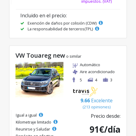
impuestos. (VAT)
Incluido en el precio:
Exención de daños por colisión (CDW)
La responsabilidad de terceros(TPL)
VW Touareg new
o similar
Automático
Aire acondicionado
5
4
3
9.66
Excelente
(213 opiniones)
Igual a igual
Precio desde:
Kilometraje limitado
91€/día
Reunirse y Saludar