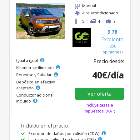
Manual
Aire acondicionado
5
4
3
9.78
Excelente
(258
opiniones)
Igual a igual
Precio desde:
Kilometraje ilimitado
40€/día
Reunirse y Saludar
Depósito en efectivo
aceptado
Ver oferta
Conductor adicional
incluido
Incluye tasas e
impuestos. (VAT)
Incluido en el precio:
Exención de daños por colisión (CDW)
La responsabilidad de terceros(TPL)