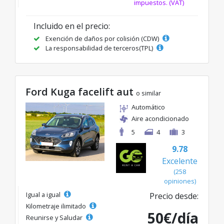
impuestos. (VAT)
Incluido en el precio:
Exención de daños por colisión (CDW)
La responsabilidad de terceros(TPL)
Ford Kuga facelift aut
o similar
Automático
Aire acondicionado
5
4
3
9.78
Excelente
(258
opiniones)
Igual a igual
Precio desde:
Kilometraje ilimitado
50€/día
Reunirse y Saludar