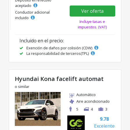
Depósito en efectivo
aceptado
Ver oferta
Conductor adicional
incluido
Incluye tasas e
impuestos. (VAT)
Incluido en el precio:
Exención de daños por colisión (CDW)
La responsabilidad de terceros(TPL)
Hyundai Kona facelift automat
o similar
Automático
Aire acondicionado
5
4
3
9.78
Excelente