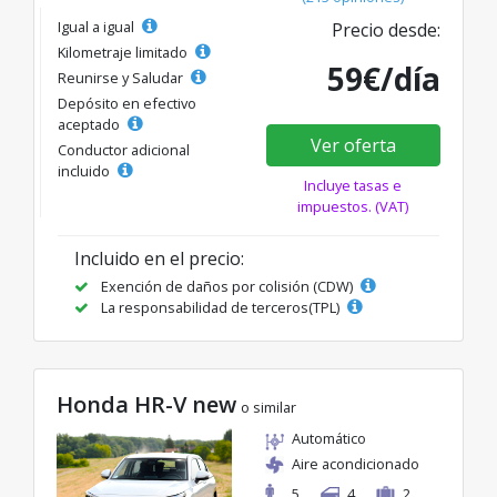
Igual a igual
Precio desde:
Kilometraje limitado
59€/día
Reunirse y Saludar
Depósito en efectivo
aceptado
Ver oferta
Conductor adicional
incluido
Incluye tasas e
impuestos. (VAT)
Incluido en el precio:
Exención de daños por colisión (CDW)
La responsabilidad de terceros(TPL)
Honda HR-V new
o similar
Automático
Aire acondicionado
5
4
2