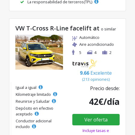
La responsabilidad de terceros(TPL)
VW T-Cross R-Line facelift at
o similar
Automático
Aire acondicionado
5
4
2
9.66
Excelente
(213 opiniones)
Igual a igual
Precio desde:
Kilometraje limitado
42€/día
Reunirse y Saludar
Depósito en efectivo
aceptado
Ver oferta
Conductor adicional
incluido
Incluye tasas e