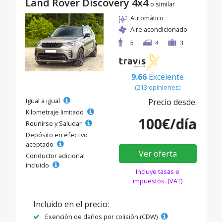
Land Rover Discovery 4x4
o similar
Automático
Aire acondicionado
5
4
3
9.66
Excelente
(213 opiniones)
Igual a igual
Precio desde:
Kilometraje limitado
100€/día
Reunirse y Saludar
Depósito en efectivo
aceptado
Ver oferta
Conductor adicional
incluido
Incluye tasas e
impuestos. (VAT)
Incluido en el precio:
Exención de daños por colisión (CDW)