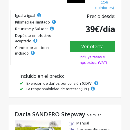
(258
opiniones)
Igual a igual
Precio desde:
Kilometraje ilimitado
39€/día
Reunirse y Saludar
Depósito en efectivo
aceptado
Ver oferta
Conductor adicional
incluido
Incluye tasas e
impuestos. (VAT)
Incluido en el precio:
Exención de daños por colisión (CDW)
La responsabilidad de terceros(TPL)
Dacia SANDERO Stepway
o similar
Manual
Aire acondicionado