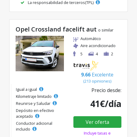
La responsabilidad de terceros(TPL)
Opel Crossland facelift aut
o similar
Automático
Aire acondicionado
5
4
2
9.66
Excelente
(213 opiniones)
Igual a igual
Precio desde:
Kilometraje limitado
41€/día
Reunirse y Saludar
Depósito en efectivo
aceptado
Ver oferta
Conductor adicional
incluido
Incluye tasas e