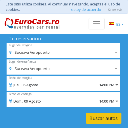
Este sitio utiliza cookies. Al continuar navegando, aceptas el uso de
cookies.
estoy de acuerdo
Saber más
ES
Tu reservacion
Lugar de recogida
Suceava Aeropuerto
Lugar de enseñanza
Suceava Aeropuerto
Fecha de recogida
Jue.,
06
Agosto
14:00 PM
Fecha de entrega
Dom.,
09
Agosto
14:00 PM
Buscar autos