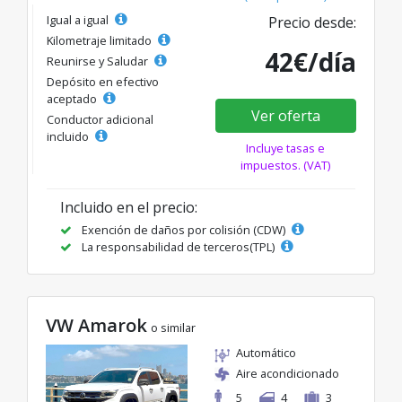
Igual a igual
Precio desde:
Kilometraje limitado
42€/día
Reunirse y Saludar
Depósito en efectivo
aceptado
Ver oferta
Conductor adicional
incluido
Incluye tasas e
impuestos. (VAT)
Incluido en el precio:
Exención de daños por colisión (CDW)
La responsabilidad de terceros(TPL)
VW Amarok
o similar
Automático
Aire acondicionado
5
4
3