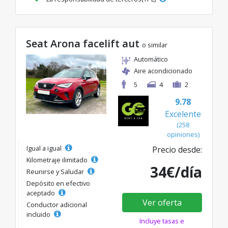
Seat Arona facelift aut
o similar
Automático
Aire acondicionado
5
4
2
9.78
Excelente
(258
opiniones)
Igual a igual
Precio desde:
Kilometraje ilimitado
34€/día
Reunirse y Saludar
Depósito en efectivo
aceptado
Ver oferta
Conductor adicional
incluido
Incluye tasas e