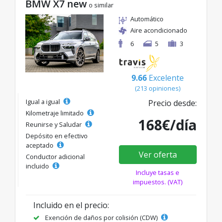
BMW X7 new
o similar
Automático
Aire acondicionado
6
5
3
9.66
Excelente
(213 opiniones)
Igual a igual
Precio desde:
Kilometraje limitado
168€/día
Reunirse y Saludar
Depósito en efectivo
aceptado
Ver oferta
Conductor adicional
incluido
Incluye tasas e
impuestos. (VAT)
Incluido en el precio:
Exención de daños por colisión (CDW)