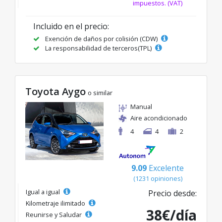
impuestos. (VAT)
Incluido en el precio:
Exención de daños por colisión (CDW)
La responsabilidad de terceros(TPL)
Toyota Aygo
o similar
Manual
Aire acondicionado
4
4
2
9.09
Excelente
(1231 opiniones)
Igual a igual
Precio desde:
Kilometraje ilimitado
38€/día
Reunirse y Saludar