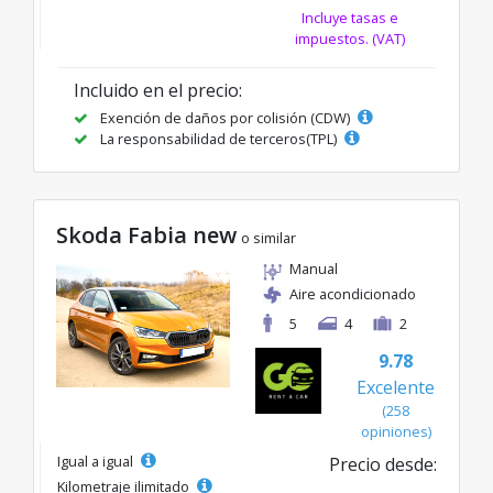
Incluye tasas e
impuestos. (VAT)
Incluido en el precio:
Exención de daños por colisión (CDW)
La responsabilidad de terceros(TPL)
Skoda Fabia new
o similar
Manual
Aire acondicionado
5
4
2
9.78
Excelente
(258
opiniones)
Igual a igual
Precio desde:
Kilometraje ilimitado