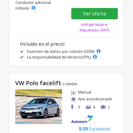
Conductor adicional
incluido
Ver oferta
Incluye tasas e
impuestos. (VAT)
Incluido en el precio:
Exención de daños por colisión (CDW)
La responsabilidad de terceros(TPL)
VW Polo facelift
o similar
Manual
Aire acondicionado
5
4
2
9.09
Excelente