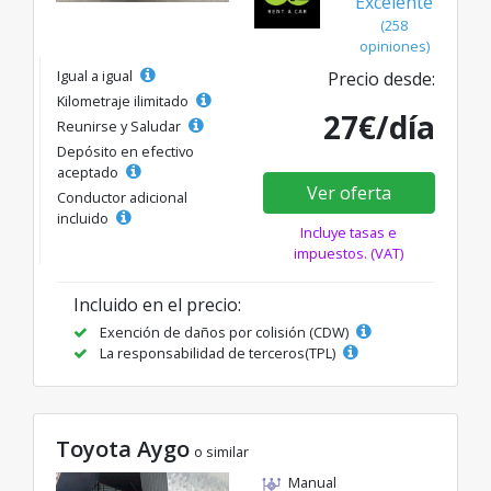
Excelente
(258
opiniones)
Igual a igual
Precio desde:
Kilometraje ilimitado
27€/día
Reunirse y Saludar
Depósito en efectivo
aceptado
Ver oferta
Conductor adicional
incluido
Incluye tasas e
impuestos. (VAT)
Incluido en el precio:
Exención de daños por colisión (CDW)
La responsabilidad de terceros(TPL)
Toyota Aygo
o similar
Manual