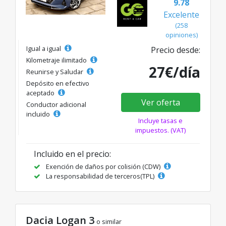
9.78
Excelente
(258
opiniones)
Igual a igual
Precio desde:
Kilometraje ilimitado
27€/día
Reunirse y Saludar
Depósito en efectivo
aceptado
Ver oferta
Conductor adicional
incluido
Incluye tasas e
impuestos. (VAT)
Incluido en el precio:
Exención de daños por colisión (CDW)
La responsabilidad de terceros(TPL)
Dacia Logan 3
o similar