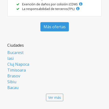
Exención de daños por colisión (CDW)
La responsabilidad de terceros(TPL)
Más ofertas
Ciudades
Bucarest
Iasi
Cluj Napoca
Timisoara
Brasov
Sibiu
Bacau
Oradea
Ver más
Arad
Piatra Neamt