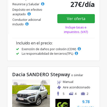
27€/día
Reunirse y Saludar
Depósito en efectivo
aceptado
Ver oferta
Conductor adicional
incluido
Incluye tasas e
impuestos. (VAT)
Incluido en el precio:
Exención de daños por colisión (CDW)
La responsabilidad de terceros(TPL)
Dacia SANDERO Stepway
o similar
Manual
Aire acondicionado
5
4
2
9.78