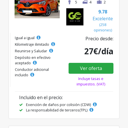
5
4
2
9.78
Excelente
(258
opiniones)
Igual a igual
Precio desde:
Kilometraje ilimitado
27€/día
Reunirse y Saludar
Depósito en efectivo
aceptado
Ver oferta
Conductor adicional
incluido
Incluye tasas e
impuestos. (VAT)
Incluido en el precio:
Exención de daños por colisión (CDW)
La responsabilidad de terceros(TPL)