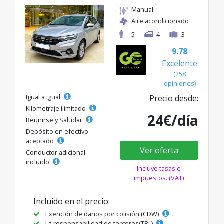
Manual
Aire acondicionado
5
4
3
9.78
Excelente
(258
opiniones)
Igual a igual
Precio desde:
Kilometraje ilimitado
24€/día
Reunirse y Saludar
Depósito en efectivo
aceptado
Ver oferta
Conductor adicional
incluido
Incluye tasas e
impuestos. (VAT)
Incluido en el precio:
Exención de daños por colisión (CDW)
La responsabilidad de terceros(TPL)