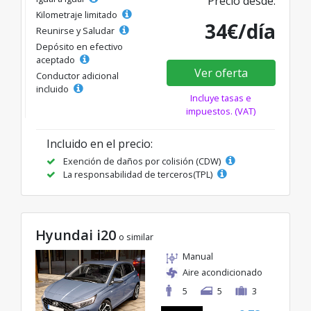
Precio desde:
Kilometraje limitado
34€/día
Reunirse y Saludar
Depósito en efectivo
aceptado
Ver oferta
Conductor adicional
incluido
Incluye tasas e
impuestos. (VAT)
Incluido en el precio:
Exención de daños por colisión (CDW)
La responsabilidad de terceros(TPL)
Hyundai i20
o similar
Manual
Aire acondicionado
5
5
3