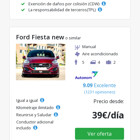
Exención de daños por colisión (CDW)
La responsabilidad de terceros(TPL)
Ford Fiesta new
o similar
Manual
Aire acondicionado
5
4
2
9.09
Excelente
(1231 opiniones)
Igual a igual
Precio desde:
Kilometraje ilimitado
39€/día
Reunirse y Saludar
Conductor adicional
incluido
Ver oferta