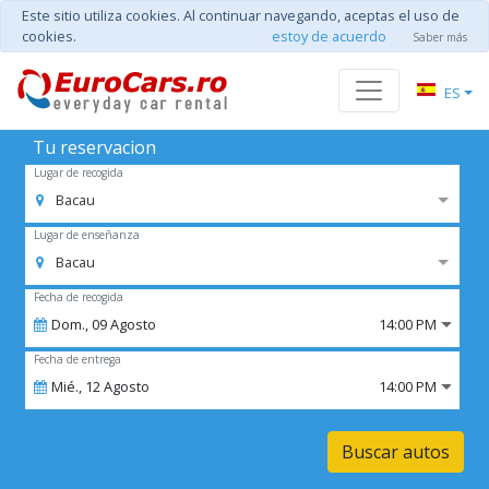
Este sitio utiliza cookies. Al continuar navegando, aceptas el uso de
cookies.
estoy de acuerdo
Saber más
ES
Tu reservacion
Lugar de recogida
Bacau
Lugar de enseñanza
Bacau
Fecha de recogida
Dom.,
09
Agosto
14:00 PM
Fecha de entrega
Mié.,
12
Agosto
14:00 PM
Buscar autos