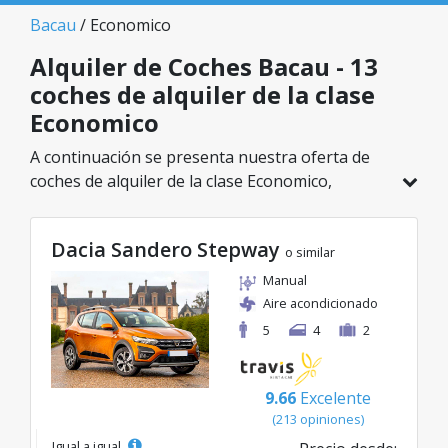
Bacau
/ Economico
Alquiler de Coches Bacau - 13
coches de alquiler de la clase
Economico
A continuación se presenta nuestra oferta de
coches de alquiler de la clase Economico,
disponible en Bacau. De un total de 13 vehículos
en esta ubicación, puedes elegir el modelo ideal
Dacia Sandero Stepway
de la categoría seleccionada, con tarifas
o similar
excelentes desde solo 24€/día.
Manual
Aire acondicionado
5
4
2
9.66
Excelente
(213 opiniones)
Igual a igual