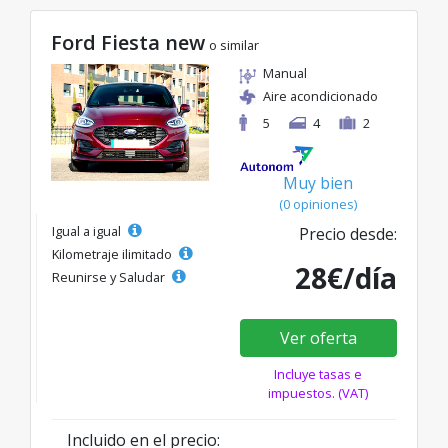
Ford Fiesta new
o similar
Manual
Aire acondicionado
5
4
2
Muy bien
(0 opiniones)
Igual a igual
Precio desde:
Kilometraje ilimitado
28€/día
Reunirse y Saludar
Ver oferta
Incluye tasas e
impuestos. (VAT)
Incluido en el precio: