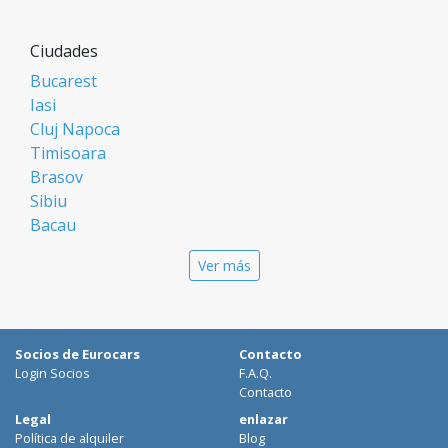
Ciudades
Bucarest
Iasi
Cluj Napoca
Timisoara
Brasov
Sibiu
Bacau
Oradea
Ver más
Arad
Piatra Neamt
Constanta
Galati
Socios de Eurocars
Contacto
Suceava
Login Socios
F.A.Q.
Targu Mures
Contacto
Focsani
Legal
enlazar
Política de alquiler
Blog
Targoviste