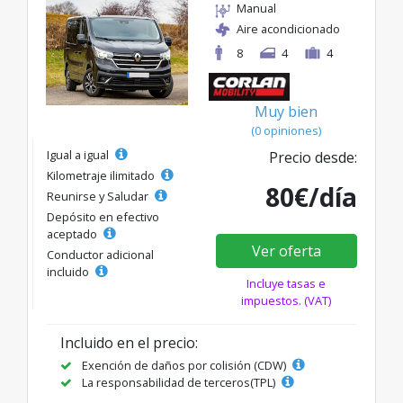
Manual
Aire acondicionado
8
4
4
Muy bien
(0 opiniones)
Igual a igual
Precio desde:
Kilometraje ilimitado
80€/día
Reunirse y Saludar
Depósito en efectivo
aceptado
Ver oferta
Conductor adicional
incluido
Incluye tasas e
impuestos. (VAT)
Incluido en el precio:
Exención de daños por colisión (CDW)
La responsabilidad de terceros(TPL)