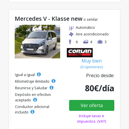
Mercedes V - Klasse new
o similar
Automático
Aire acondicionado
6
4
3
Muy bien
(0 opiniones)
Igual a igual
Precio desde:
Kilometraje ilimitado
80€/día
Reunirse y Saludar
Depósito en efectivo
aceptado
Ver oferta
Conductor adicional
incluido
Incluye tasas e
impuestos. (VAT)