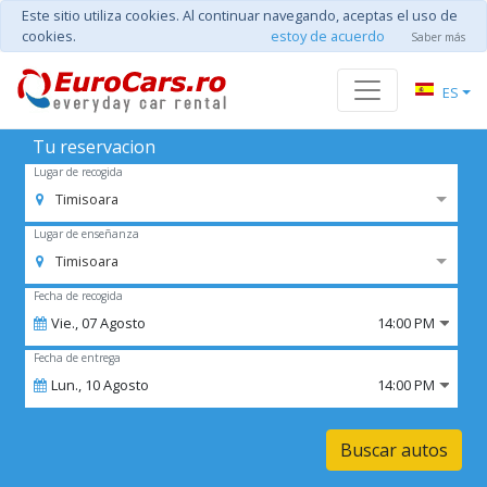
Este sitio utiliza cookies. Al continuar navegando, aceptas el uso de
cookies.
estoy de acuerdo
Saber más
ES
Tu reservacion
Lugar de recogida
Timisoara
Lugar de enseñanza
Timisoara
Fecha de recogida
Vie.,
07
Agosto
14:00 PM
Fecha de entrega
Lun.,
10
Agosto
14:00 PM
Buscar autos