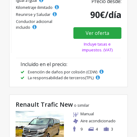
Igual a igual
Precio desde:
Kilometraje ilimitado
90€/día
Reunirse y Saludar
Conductor adicional
incluido
Ver oferta
Incluye tasas e
impuestos. (VAT)
Incluido en el precio:
Exención de daños por colisión (CDW)
La responsabilidad de terceros(TPL)
Renault Trafic New
o similar
Manual
Aire acondicionado
9
4
3