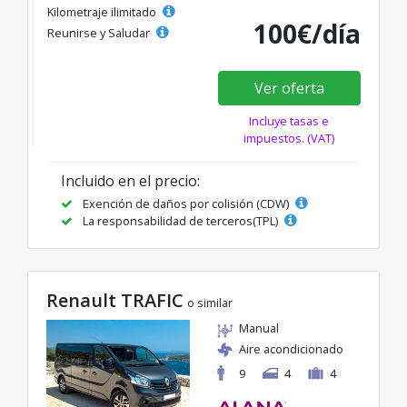
Kilometraje ilimitado
100€/día
Reunirse y Saludar
Ver oferta
Incluye tasas e
impuestos. (VAT)
Incluido en el precio:
Exención de daños por colisión (CDW)
La responsabilidad de terceros(TPL)
Renault TRAFIC
o similar
Manual
Aire acondicionado
9
4
4