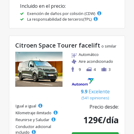
Incluido en el precio:
Exención de daños por colisión (CDW)
La responsabilidad de terceros(TPL)
Citroen Space Tourer facelift
o similar
Automático
Aire acondicionado
9
4
3
9.9
Excelente
(541 opiniones)
Igual a igual
Precio desde:
Kilometraje ilimitado
129€/día
Reunirse y Saludar
Conductor adicional
incluido