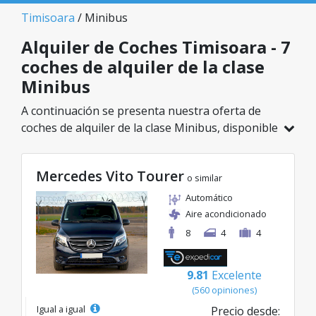
Timisoara
/ Minibus
Alquiler de Coches Timisoara - 7
coches de alquiler de la clase
Minibus
A continuación se presenta nuestra oferta de
coches de alquiler de la clase Minibus, disponible
en Timisoara. De un total de 7 vehículos en esta
ubicación, puedes elegir el modelo ideal de la
Mercedes Vito Tourer
categoría seleccionada, con tarifas excelentes
o similar
desde solo 80€/día.
Automático
Aire acondicionado
8
4
4
9.81
Excelente
(560 opiniones)
Igual a igual
Precio desde: