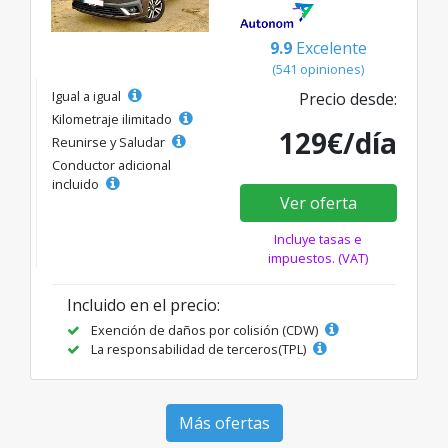
9.9
Excelente
(541 opiniones)
Igual a igual
Precio desde:
Kilometraje ilimitado
129€/día
Reunirse y Saludar
Conductor adicional
incluido
Ver oferta
Incluye tasas e
impuestos. (VAT)
Incluido en el precio:
Exención de daños por colisión (CDW)
La responsabilidad de terceros(TPL)
Más ofertas