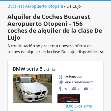
Bucarest Aeropuerto Otopeni
/ De Lujo
Alquiler de Coches Bucarest
Aeropuerto Otopeni - 156
coches de alquiler de la clase De
Lujo
A continuación se presenta nuestra oferta de
coches de alquiler de la clase De Lujo, disponible
en Bucarest Aeropuerto Otopeni. De un total de
156 vehículos en esta ubicación, puedes elegir el
BMW seria 3
modelo ideal de la categoría seleccionada, con
o similar
tarifas excelentes desde solo 32€/día.
Automático
Aire acondicionado
5
4
3
9.96
Excelente