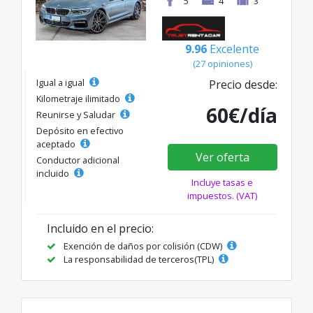
5
4
3
9.96
Excelente
(27 opiniones)
Igual a igual
Precio desde:
Kilometraje ilimitado
60€/día
Reunirse y Saludar
Depósito en efectivo
aceptado
Ver oferta
Conductor adicional
incluido
Incluye tasas e
impuestos. (VAT)
Incluido en el precio:
Exención de daños por colisión (CDW)
La responsabilidad de terceros(TPL)