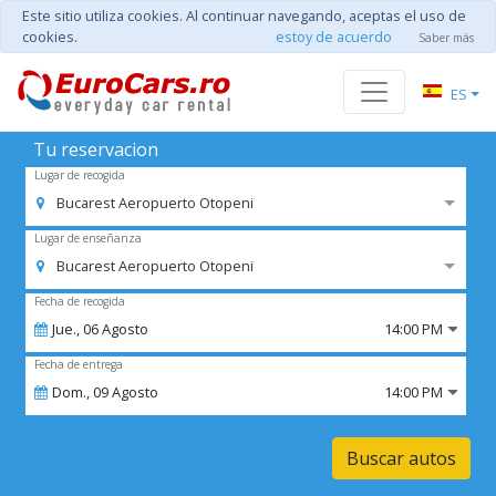
Este sitio utiliza cookies. Al continuar navegando, aceptas el uso de
cookies.
estoy de acuerdo
Saber más
ES
Tu reservacion
Lugar de recogida
Bucarest Aeropuerto Otopeni
Lugar de enseñanza
Bucarest Aeropuerto Otopeni
Fecha de recogida
Jue.,
06
Agosto
14:00 PM
Fecha de entrega
Dom.,
09
Agosto
14:00 PM
Buscar autos