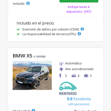
incluido
Incluye tasas e
impuestos. (VAT)
Incluido en el precio:
Exención de daños por colisión (CDW)
La responsabilidad de terceros(TPL)
BMW X5
o similar
Automático
Aire acondicionado
5
4
3
9.9
Excelente
(49 opiniones)
Igual a igual