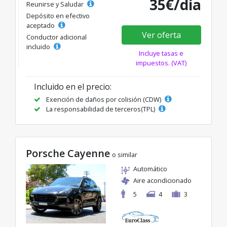
35€/día
Reunirse y Saludar
Depósito en efectivo
aceptado
Ver oferta
Conductor adicional
incluido
Incluye tasas e
impuestos. (VAT)
Incluido en el precio:
Exención de daños por colisión (CDW)
La responsabilidad de terceros(TPL)
Porsche Cayenne
o similar
Automático
Aire acondicionado
5
4
3