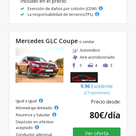
Incluido en el precio:
Exención de daños por colisión (CDW)
La responsabilidad de terceros(TPL)
Mercedes GLC Coupe
o similar
Automático
Aire acondicionado
5
4
3
9.96
Excelente
(27 opiniones)
Igual a igual
Precio desde:
Kilometraje ilimitado
80€/día
Reunirse y Saludar
Depósito en efectivo
aceptado
Ver oferta
Conductor adicional