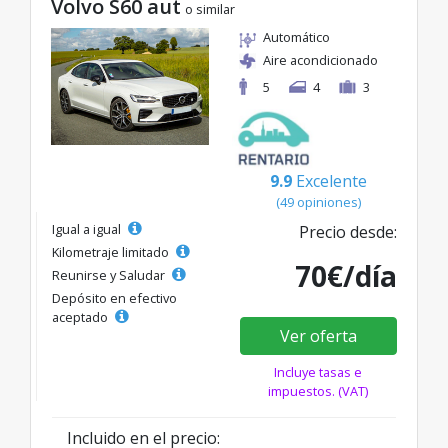
Volvo S60 aut
o similar
Automático
Aire acondicionado
5
4
3
9.9
Excelente
(49 opiniones)
Igual a igual
Precio desde:
Kilometraje limitado
70€/día
Reunirse y Saludar
Depósito en efectivo
aceptado
Ver oferta
Incluye tasas e
impuestos. (VAT)
Incluido en el precio: