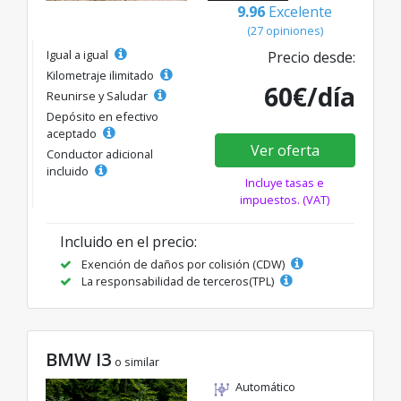
9.96
Excelente
(27 opiniones)
Igual a igual
Precio desde:
Kilometraje ilimitado
60€/día
Reunirse y Saludar
Depósito en efectivo
aceptado
Ver oferta
Conductor adicional
incluido
Incluye tasas e
impuestos. (VAT)
Incluido en el precio:
Exención de daños por colisión (CDW)
La responsabilidad de terceros(TPL)
BMW I3
o similar
Automático