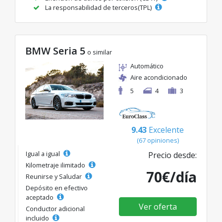
La responsabilidad de terceros(TPL)
BMW Seria 5
o similar
Automático
Aire acondicionado
5
4
3
9.43
Excelente
(67 opiniones)
Igual a igual
Precio desde:
Kilometraje ilimitado
70€/día
Reunirse y Saludar
Depósito en efectivo
aceptado
Ver oferta
Conductor adicional
incluido