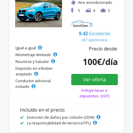
Aire acondicionado
5
4
3
9.43
Excelente
(67 opiniones)
Igual a igual
Precio desde:
Kilometraje ilimitado
100€/día
Reunirse y Saludar
Depósito en efectivo
aceptado
Ver oferta
Conductor adicional
incluido
Incluye tasas e
impuestos. (VAT)
Incluido en el precio:
Exención de daños por colisión (CDW)
La responsabilidad de terceros(TPL)