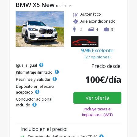
BMW X5 New
o similar
Automático
Aire acondicionado
5
4
3
9.96
Excelente
(27 opiniones)
Igual a igual
Precio desde:
Kilometraje ilimitado
100€/día
Reunirse y Saludar
Depósito en efectivo
aceptado
Ver oferta
Conductor adicional
incluido
Incluye tasas e
impuestos. (VAT)
Incluido en el precio:
Exención de daños por colisión (CDW)