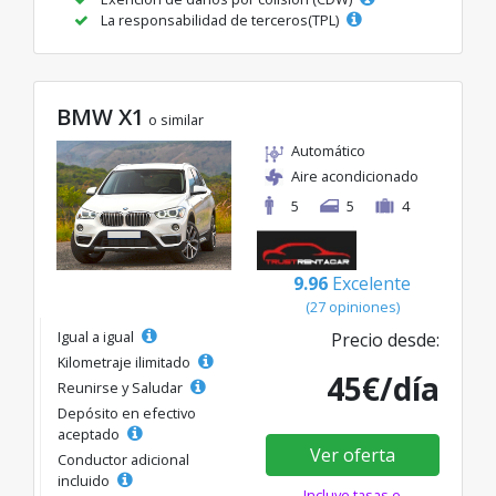
La responsabilidad de terceros(TPL)
BMW X1
o similar
Automático
Aire acondicionado
5
5
4
9.96
Excelente
(27 opiniones)
Igual a igual
Precio desde:
Kilometraje ilimitado
45€/día
Reunirse y Saludar
Depósito en efectivo
aceptado
Ver oferta
Conductor adicional
incluido
Incluye tasas e