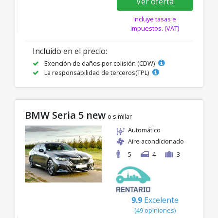
Ver oferta
Incluye tasas e
impuestos. (VAT)
Incluido en el precio:
Exención de daños por colisión (CDW)
La responsabilidad de terceros(TPL)
BMW Seria 5 new
o similar
Automático
Aire acondicionado
5
4
3
9.9
Excelente
(49 opiniones)