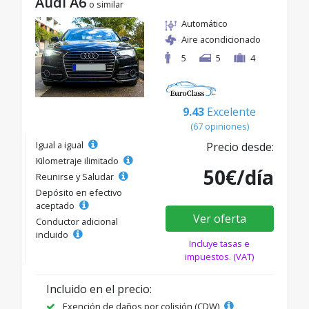
Audi A6
o similar
Automático
Aire acondicionado
5
5
4
9.43
Excelente
(67 opiniones)
Igual a igual
Precio desde:
Kilometraje ilimitado
50€/día
Reunirse y Saludar
Depósito en efectivo
aceptado
Ver oferta
Conductor adicional
incluido
Incluye tasas e
impuestos. (VAT)
Incluido en el precio:
Exención de daños por colisión (CDW)