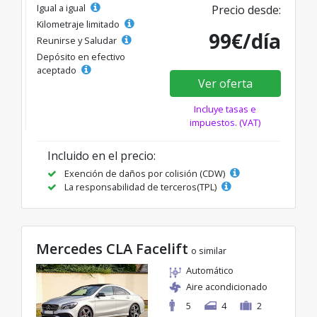
Igual a igual
Precio desde:
Kilometraje limitado
99€/día
Reunirse y Saludar
Depósito en efectivo
aceptado
Ver oferta
Incluye tasas e
impuestos. (VAT)
Incluido en el precio:
Exención de daños por colisión (CDW)
La responsabilidad de terceros(TPL)
Mercedes CLA Facelift
o similar
Automático
Aire acondicionado
5
4
2