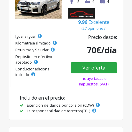
5
4
4
9.96
Excelente
(27 opiniones)
Igual a igual
Precio desde:
Kilometraje ilimitado
70€/día
Reunirse y Saludar
Depósito en efectivo
aceptado
Ver oferta
Conductor adicional
incluido
Incluye tasas e
impuestos. (VAT)
Incluido en el precio:
Exención de daños por colisión (CDW)
La responsabilidad de terceros(TPL)