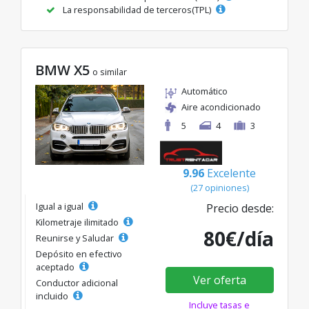
La responsabilidad de terceros(TPL)
BMW X5
o similar
Automático
Aire acondicionado
5
4
3
9.96
Excelente
(27 opiniones)
Igual a igual
Precio desde:
Kilometraje ilimitado
80€/día
Reunirse y Saludar
Depósito en efectivo
aceptado
Ver oferta
Conductor adicional
incluido
Incluye tasas e