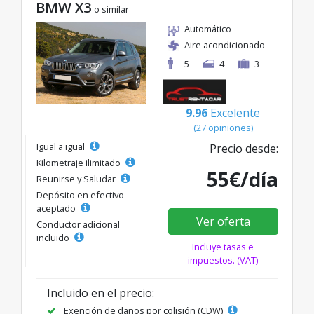
BMW X3
o similar
Automático
Aire acondicionado
5
4
3
9.96
Excelente
(27 opiniones)
Igual a igual
Precio desde:
Kilometraje ilimitado
55€/día
Reunirse y Saludar
Depósito en efectivo
aceptado
Ver oferta
Conductor adicional
incluido
Incluye tasas e
impuestos. (VAT)
Incluido en el precio:
Exención de daños por colisión (CDW)