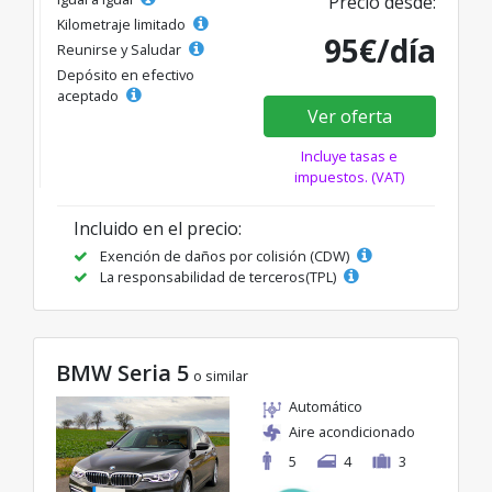
Precio desde:
Kilometraje limitado
95€/día
Reunirse y Saludar
Depósito en efectivo
aceptado
Ver oferta
Incluye tasas e
impuestos. (VAT)
Incluido en el precio:
Exención de daños por colisión (CDW)
La responsabilidad de terceros(TPL)
BMW Seria 5
o similar
Automático
Aire acondicionado
5
4
3