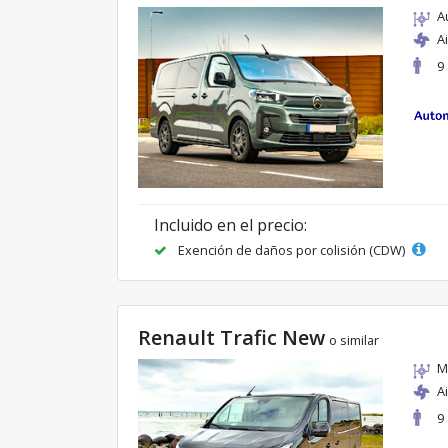
A
A
9
Incluido en el precio:
Exención de daños por colisión (CDW)
Renault Trafic New
o similar
M
A
9