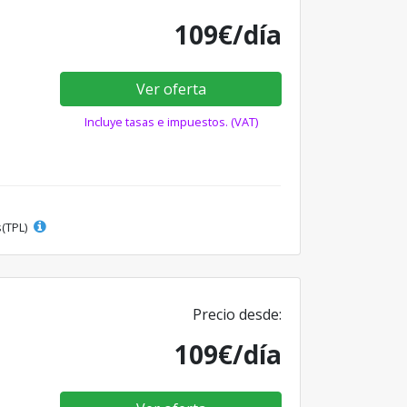
109€/día
Ver oferta
Incluye tasas e impuestos. (VAT)
s(TPL)
Precio desde:
109€/día