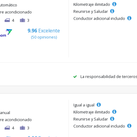
Kilometraje ilimitado
utomático
Reunirse y Saludar
ire acondicionado
Conductor adicional incluido
4
3
9.96
Excelente
(50 opiniones)
La responsabilidad de tercero
Igual a igual
Kilometraje ilimitado
anual
Reunirse y Saludar
ire acondicionado
Conductor adicional incluido
4
3