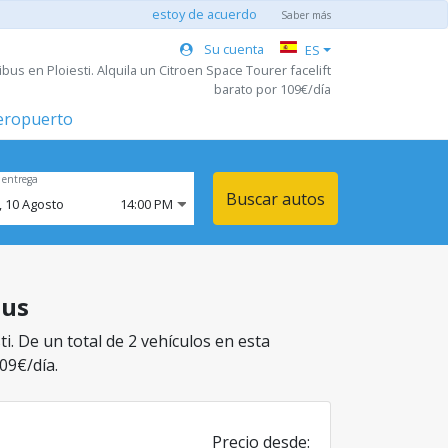
estoy de acuerdo
Saber más
Su cuenta
ES
bus en Ploiesti. Alquila un Citroen Space Tourer facelift
barato por 109€/día
aeropuerto
 entrega
Buscar autos
,
10
Agosto
14:00 PM
bus
i. De un total de 2 vehículos en esta
09€/día.
Precio desde: