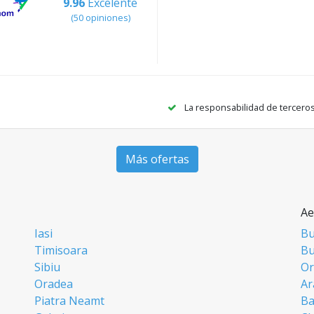
9.96
Excelente
(50 opiniones)
La responsabilidad de tercero
Más ofertas
Ae
Iasi
Bu
Timisoara
Bu
Sibiu
Or
Oradea
Ar
Piatra Neamt
Ba