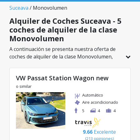
Suceava
/ Monovolumen
Alquiler de Coches Suceava - 5
coches de alquiler de la clase
Monovolumen
A continuación se presenta nuestra oferta de
coches de alquiler de la clase Monovolumen,
disponible en Suceava. De un total de 5
vehículos en esta ubicación, puedes elegir el
VW Passat Station Wagon new
modelo ideal de la categoría seleccionada, con
tarifas excelentes desde solo 26€/día.
o similar
Automático
Aire acondicionado
5
4
4
9.66
Excelente
(213 opiniones)