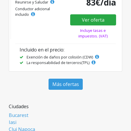
83€/día
Reunirse y Saludar
Conductor adicional
incluido
Ver oferta
Incluye tasas e
impuestos. (VAT)
Incluido en el precio:
Exención de daños por colisión (CDW)
La responsabilidad de terceros(TPL)
Más ofertas
Ciudades
Bucarest
Iasi
Cluj Napoca