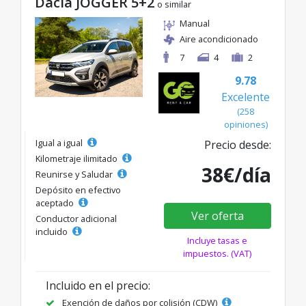
Dacia JOGGER 5+2
o similar
Manual
Aire acondicionado
7
4
2
9.78
Excelente
(258
opiniones)
Igual a igual
Precio desde:
Kilometraje ilimitado
38€/día
Reunirse y Saludar
Depósito en efectivo
aceptado
Ver oferta
Conductor adicional
incluido
Incluye tasas e
impuestos. (VAT)
Incluido en el precio:
Exención de daños por colisión (CDW)