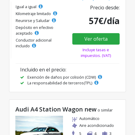
Igual a igual
Precio desde:
Kilometraje limitado
57€/día
Reunirse y Saludar
Depósito en efectivo
aceptado
Ver oferta
Conductor adicional
incluido
Incluye tasas e
impuestos. (VAT)
Incluido en el precio:
Exención de daños por colisión (CDW)
La responsabilidad de terceros(TPL)
Audi A4 Station Wagon new
o similar
Automático
Aire acondicionado
5
4
3