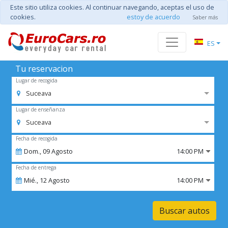
Este sitio utiliza cookies. Al continuar navegando, aceptas el uso de
cookies.
estoy de acuerdo
Saber más
ES
Tu reservacion
Lugar de recogida
Suceava
Lugar de enseñanza
Suceava
Fecha de recogida
Dom.,
09
Agosto
14:00 PM
Fecha de entrega
Mié.,
12
Agosto
14:00 PM
Buscar autos