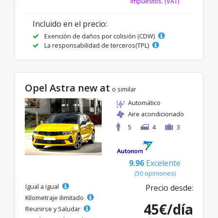
impuestos. (VAT)
Incluido en el precio:
Exención de daños por colisión (CDW)
La responsabilidad de terceros(TPL)
Opel Astra new at
o similar
Automático
Aire acondicionado
5
4
3
9.96
Excelente
(50 opiniones)
Igual a igual
Precio desde:
Kilometraje ilimitado
45€/día
Reunirse y Saludar