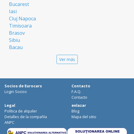
Bucarest
Iasi
Cluj Napoca
Timisoara
Brasov
Sibiu
Bacau
Oradea
Ver más
Arad
Piatra Neamt
Constanta
Galati
Socios de Eurocars
Contacto
Suceava
Login Socios
F.A.Q.
Targu Mures
Contacto
Focsani
Legal
enlazar
Política de alquiler
Blog
Targoviste
Detalles de la compañía
Mapa del sitio
Ploiesti
ANPC
Craiova
Botosani