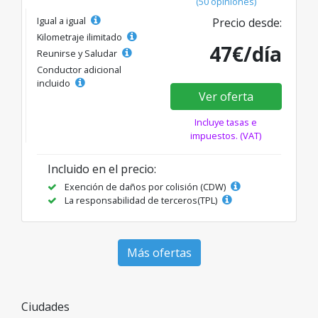
(50 opiniones)
Igual a igual
Precio desde:
Kilometraje ilimitado
47€/día
Reunirse y Saludar
Conductor adicional
incluido
Ver oferta
Incluye tasas e
impuestos. (VAT)
Incluido en el precio:
Exención de daños por colisión (CDW)
La responsabilidad de terceros(TPL)
Más ofertas
Ciudades