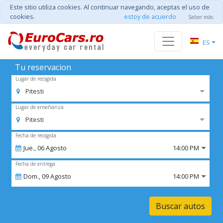
Este sitio utiliza cookies. Al continuar navegando, aceptas el uso de
cookies.
estoy de acuerdo
Saber más
ES
Tu reservacion
Lugar de recogida
Pitesti
Lugar de enseñanza
Pitesti
Fecha de recogida
Jue.,
06
Agosto
14:00 PM
Fecha de entrega
Dom.,
09
Agosto
14:00 PM
Buscar autos