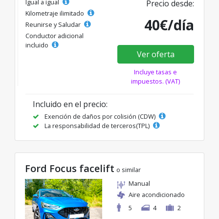
Igual a igual
Precio desde:
Kilometraje ilimitado
40€/día
Reunirse y Saludar
Conductor adicional
incluido
Ver oferta
Incluye tasas e
impuestos. (VAT)
Incluido en el precio:
Exención de daños por colisión (CDW)
La responsabilidad de terceros(TPL)
Ford Focus facelift
o similar
Manual
Aire acondicionado
5
4
2