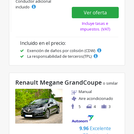
Conductor adicional
incluido
Ver oferta
Incluye tasas e
impuestos. (VAT)
Incluido en el precio:
Exención de daños por colisión (CDW)
La responsabilidad de terceros(TPL)
Renault Megane GrandCoupe
o similar
Manual
Aire acondicionado
5
4
3
9.96
Excelente