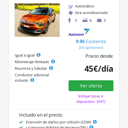
Automático
Aire acondicionado
5
4
3
9.96
Excelente
(50 opiniones)
Igual a igual
Precio desde:
Kilometraje ilimitado
45€/día
Reunirse y Saludar
Conductor adicional
incluido
Ver oferta
Incluye tasas e
impuestos. (VAT)
Incluido en el precio:
Exención de daños por colisión (CDW)
La responsabilidad de terceros(TPL)