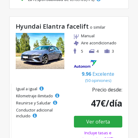
Hyundai Elantra facelift
o similar
Manual
Aire acondicionado
5
4
3
9.96
Excelente
(50 opiniones)
Igual a igual
Precio desde:
Kilometraje ilimitado
47€/día
Reunirse y Saludar
Conductor adicional
incluido
Ver oferta
Incluye tasas e