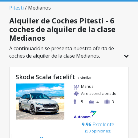
Pitesti
/ Medianos
Alquiler de Coches Pitesti - 6
coches de alquiler de la clase
Medianos
A continuación se presenta nuestra oferta de
coches de alquiler de la clase Medianos,
disponible en Pitesti. De un total de 6 vehículos
en esta ubicación, puedes elegir el modelo ideal
Skoda Scala facelift
de la categoría seleccionada, con tarifas
o similar
excelentes desde solo 40€/día.
Manual
Aire acondicionado
5
4
3
9.96
Excelente
(50 opiniones)