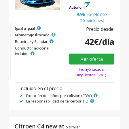
9.96
Excelente
(50 opiniones)
Igual a igual
Precio desde:
Kilometraje ilimitado
42€/día
Reunirse y Saludar
Conductor adicional
incluido
Ver oferta
Incluye tasas e
impuestos. (VAT)
Incluido en el precio:
Exención de daños por colisión (CDW)
La responsabilidad de terceros(TPL)
Citroen C4 new at
o similar