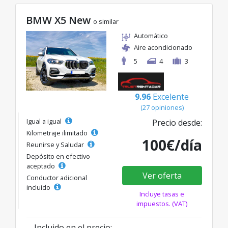
BMW X5 New
o similar
Automático
Aire acondicionado
5
4
3
9.96
Excelente
(27 opiniones)
Igual a igual
Precio desde:
Kilometraje ilimitado
100€/día
Reunirse y Saludar
Depósito en efectivo
aceptado
Ver oferta
Conductor adicional
incluido
Incluye tasas e
impuestos. (VAT)
Incluido en el precio: