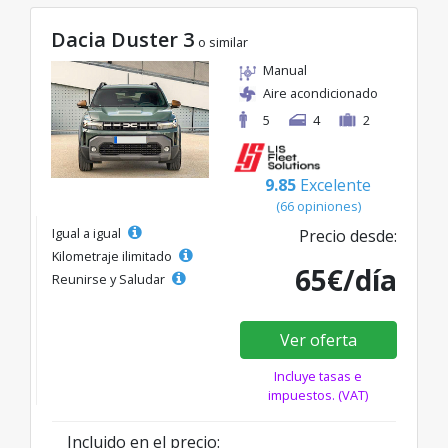
Dacia Duster 3
o similar
Manual
Aire acondicionado
5
4
2
9.85
Excelente
(66 opiniones)
Igual a igual
Precio desde:
Kilometraje ilimitado
65€/día
Reunirse y Saludar
Ver oferta
Incluye tasas e
impuestos. (VAT)
Incluido en el precio: