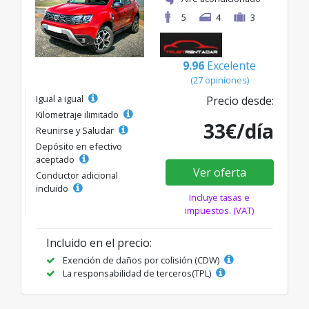
5
4
3
9.96
Excelente
(27 opiniones)
Igual a igual
Precio desde:
Kilometraje ilimitado
33€/día
Reunirse y Saludar
Depósito en efectivo
aceptado
Ver oferta
Conductor adicional
incluido
Incluye tasas e
impuestos. (VAT)
Incluido en el precio:
Exención de daños por colisión (CDW)
La responsabilidad de terceros(TPL)