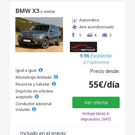
BMW X3
o similar
Automático
Aire acondicionado
5
4
3
9.96
Excelente
(27 opiniones)
Igual a igual
Precio desde:
Kilometraje ilimitado
55€/día
Reunirse y Saludar
Depósito en efectivo
aceptado
Ver oferta
Conductor adicional
incluido
Incluye tasas e
impuestos. (VAT)
Incluido en el precio: