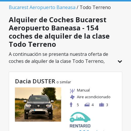
Bucarest Aeropuerto Baneasa
/ Todo Terreno
Alquiler de Coches Bucarest
Aeropuerto Baneasa - 154
coches de alquiler de la clase
Todo Terreno
A continuación se presenta nuestra oferta de
coches de alquiler de la clase Todo Terreno,
disponible en Bucarest Aeropuerto Baneasa. De
un total de 154 vehículos en esta ubicación,
Dacia DUSTER
puedes elegir el modelo ideal de la categoría
o similar
seleccionada, con tarifas excelentes desde solo
Manual
29€/día.
Aire acondicionado
5
4
3