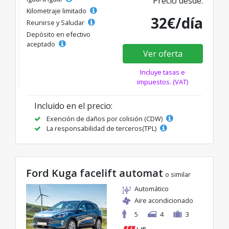
Precio desde:
Kilometraje limitado
32€/día
Reunirse y Saludar
Depósito en efectivo
aceptado
Ver oferta
Incluye tasas e
impuestos. (VAT)
Incluido en el precio:
Exención de daños por colisión (CDW)
La responsabilidad de terceros(TPL)
Ford Kuga facelift automat
o similar
Automático
Aire acondicionado
5
4
3