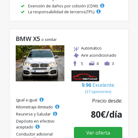
Exención de daños por colisión (CDW)
La responsabilidad de terceros(TPL)
BMW X5
o similar
Automático
Aire acondicionado
5
4
3
9.96
Excelente
(27 opiniones)
Igual a igual
Precio desde:
Kilometraje ilimitado
80€/día
Reunirse y Saludar
Depósito en efectivo
aceptado
Ver oferta
Conductor adicional