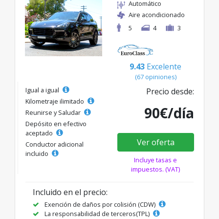
Automático
Aire acondicionado
5
4
3
9.43
Excelente
(67 opiniones)
Igual a igual
Precio desde:
Kilometraje ilimitado
90€/día
Reunirse y Saludar
Depósito en efectivo
aceptado
Ver oferta
Conductor adicional
incluido
Incluye tasas e
impuestos. (VAT)
Incluido en el precio:
Exención de daños por colisión (CDW)
La responsabilidad de terceros(TPL)