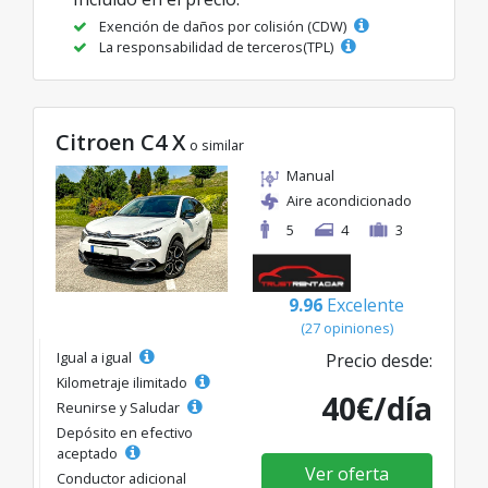
Exención de daños por colisión (CDW)
La responsabilidad de terceros(TPL)
Citroen C4 X
o similar
Manual
Aire acondicionado
5
4
3
9.96
Excelente
(27 opiniones)
Igual a igual
Precio desde:
Kilometraje ilimitado
40€/día
Reunirse y Saludar
Depósito en efectivo
aceptado
Ver oferta
Conductor adicional