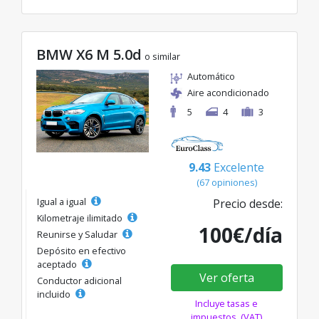
BMW X6 M 5.0d
o similar
Automático
Aire acondicionado
5
4
3
9.43
Excelente
(67 opiniones)
Igual a igual
Precio desde:
Kilometraje ilimitado
100€/día
Reunirse y Saludar
Depósito en efectivo
aceptado
Ver oferta
Conductor adicional
incluido
Incluye tasas e
impuestos. (VAT)