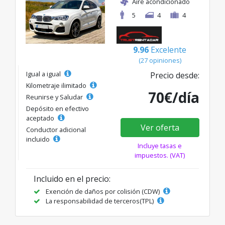
Aire acondicionado
5
4
4
9.96
Excelente
(27 opiniones)
Igual a igual
Precio desde:
Kilometraje ilimitado
70€/día
Reunirse y Saludar
Depósito en efectivo
aceptado
Ver oferta
Conductor adicional
incluido
Incluye tasas e
impuestos. (VAT)
Incluido en el precio:
Exención de daños por colisión (CDW)
La responsabilidad de terceros(TPL)