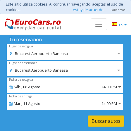
Este sitio utiliza cookies. Al continuar navegando, aceptas el uso de
cookies.
estoy de acuerdo
Saber más
ES
Tu reservacion
Lugar de recogida
Bucarest Aeropuerto Baneasa
Lugar de enseñanza
Bucarest Aeropuerto Baneasa
Fecha de recogida
Sáb.,
08
Agosto
14:00 PM
Fecha de entrega
Mar.,
11
Agosto
14:00 PM
Buscar autos