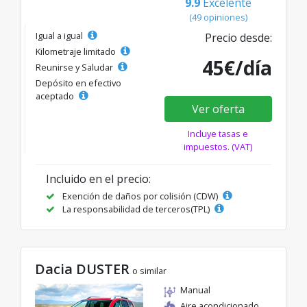
9.9
Excelente
(49 opiniones)
Igual a igual
Precio desde:
Kilometraje limitado
45€/día
Reunirse y Saludar
Depósito en efectivo
aceptado
Ver oferta
Incluye tasas e
impuestos. (VAT)
Incluido en el precio:
Exención de daños por colisión (CDW)
La responsabilidad de terceros(TPL)
Dacia DUSTER
o similar
Manual
Aire acondicionado