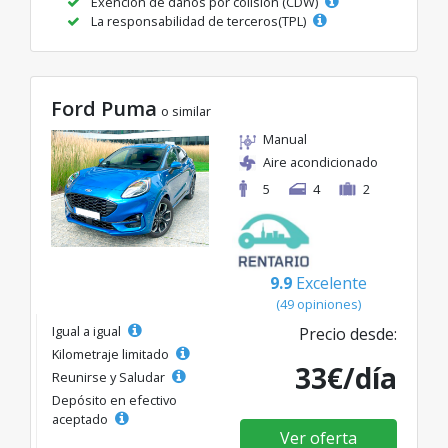
Exención de daños por colisión (CDW)
La responsabilidad de terceros(TPL)
Ford Puma
o similar
Manual
Aire acondicionado
5
4
2
9.9
Excelente
(49 opiniones)
Igual a igual
Precio desde:
Kilometraje limitado
33€/día
Reunirse y Saludar
Depósito en efectivo
aceptado
Ver oferta