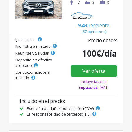
7
5
3
9.43
Excelente
(67 opiniones)
Igual a igual
Precio desde:
Kilometraje ilimitado
100€/día
Reunirse y Saludar
Depósito en efectivo
aceptado
Ver oferta
Conductor adicional
incluido
Incluye tasas e
impuestos. (VAT)
Incluido en el precio:
Exención de daños por colisión (CDW)
La responsabilidad de terceros(TPL)