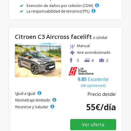
Exención de daños por colisión (CDW)
La responsabilidad de terceros(TPL)
Citroen C3 Aircross facelift
o similar
Manual
Aire acondicionado
5
4
2
9.85
Excelente
(66 opiniones)
Igual a igual
Precio desde:
Kilometraje ilimitado
55€/día
Reunirse y Saludar
Ver oferta