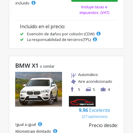
incluido
Incluye tasas e
impuestos. (VAT)
Incluido en el precio:
Exención de daños por colisión (CDW)
La responsabilidad de terceros(TPL)
BMW X1
o similar
Automático
Aire acondicionado
5
5
4
9.96
Excelente
(27 opiniones)
Igual a igual
Precio desde:
Kilometraje ilimitado