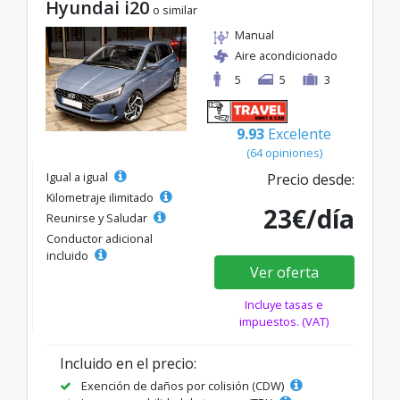
Hyundai i20
o similar
Manual
Aire acondicionado
5
5
3
9.93
Excelente
(64 opiniones)
Igual a igual
Precio desde:
Kilometraje ilimitado
23€/día
Reunirse y Saludar
Conductor adicional
incluido
Ver oferta
Incluye tasas e
impuestos. (VAT)
Incluido en el precio:
Exención de daños por colisión (CDW)