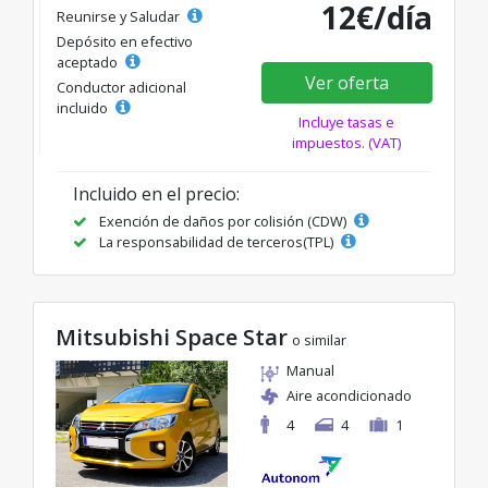
12€/día
Reunirse y Saludar
Depósito en efectivo
aceptado
Ver oferta
Conductor adicional
incluido
Incluye tasas e
impuestos. (VAT)
Incluido en el precio:
Exención de daños por colisión (CDW)
La responsabilidad de terceros(TPL)
Mitsubishi Space Star
o similar
Manual
Aire acondicionado
4
4
1