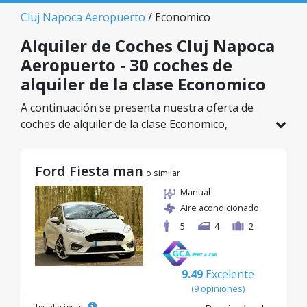
Cluj Napoca Aeropuerto
/ Economico
Alquiler de Coches Cluj Napoca
Aeropuerto - 30 coches de
alquiler de la clase Economico
A continuación se presenta nuestra oferta de
coches de alquiler de la clase Economico,
disponible en Cluj Napoca Aeropuerto. De un
total de 30 vehículos en esta ubicación, puedes
Ford Fiesta man
elegir el modelo ideal de la categoría
o similar
seleccionada, con tarifas excelentes desde solo
Manual
8€/día.
Aire acondicionado
5
4
2
9.49
Excelente
(9 opiniones)