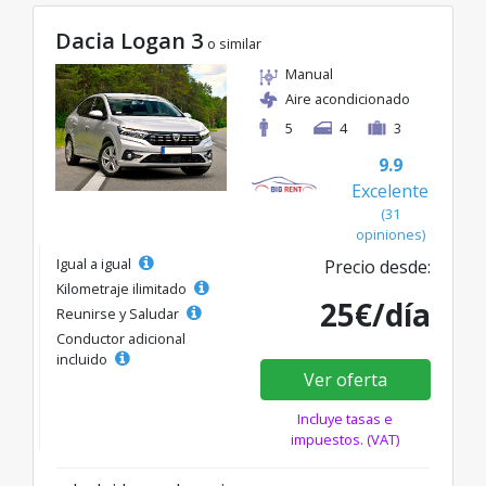
Dacia Logan 3
o similar
Manual
Aire acondicionado
5
4
3
9.9
Excelente
(31
opiniones)
Igual a igual
Precio desde:
Kilometraje ilimitado
25€/día
Reunirse y Saludar
Conductor adicional
incluido
Ver oferta
Incluye tasas e
impuestos. (VAT)