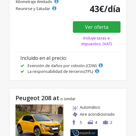
Kilometraje ilimitado
43€/día
Reunirse y Saludar
Ver oferta
Incluye tasas e
impuestos. (VAT)
Incluido en el precio:
Exención de daños por colisión (CDW)
La responsabilidad de terceros(TPL)
Peugeot 208 at
o similar
Automático
Aire acondicionado
5
4
2