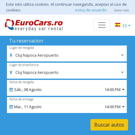
Este sitio utiliza cookies. Al continuar navegando, aceptas el uso de
cookies.
estoy de acuerdo
Saber más
ES
Tu reservacion
Lugar de recogida
Cluj Napoca Aeropuerto
Lugar de enseñanza
Cluj Napoca Aeropuerto
Fecha de recogida
Sáb.,
08
Agosto
14:00 PM
Fecha de entrega
Mar.,
11
Agosto
14:00 PM
Buscar autos