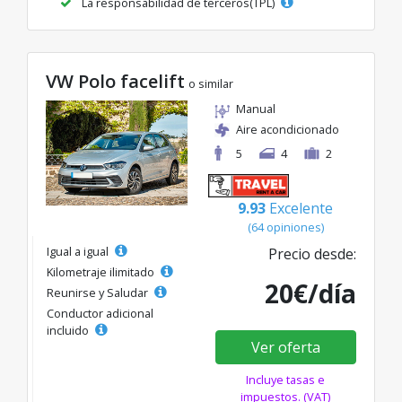
La responsabilidad de terceros(TPL)
VW Polo facelift
o similar
Manual
Aire acondicionado
5
4
2
9.93
Excelente
(64 opiniones)
Igual a igual
Precio desde:
Kilometraje ilimitado
20€/día
Reunirse y Saludar
Conductor adicional
incluido
Ver oferta
Incluye tasas e
impuestos. (VAT)