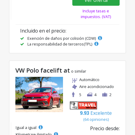
Ver oferta
Incluye tasas e
impuestos. (VAT)
Incluido en el precio:
Exención de daños por colisión (CDW)
La responsabilidad de terceros(TPL)
VW Polo facelift at
o similar
Automático
Aire acondicionado
5
4
2
9.93
Excelente
(64 opiniones)
Igual a igual
Precio desde:
Kilometraje ilimitado