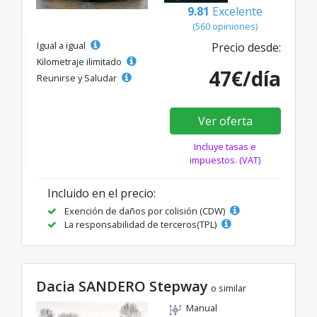
9.81
Excelente
(560 opiniones)
Igual a igual
Precio desde:
Kilometraje ilimitado
47€/día
Reunirse y Saludar
Ver oferta
Incluye tasas e
impuestos. (VAT)
Incluido en el precio:
Exención de daños por colisión (CDW)
La responsabilidad de terceros(TPL)
Dacia SANDERO Stepway
o similar
Manual