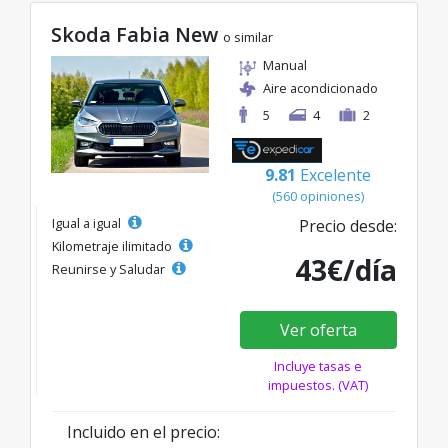
Skoda Fabia New
o similar
Manual
Aire acondicionado
5
4
2
9.81
Excelente
(560 opiniones)
Igual a igual
Precio desde:
Kilometraje ilimitado
43€/día
Reunirse y Saludar
Ver oferta
Incluye tasas e
impuestos. (VAT)
Incluido en el precio: