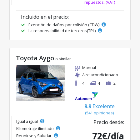
impuestos. (VAT)
Incluido en el precio:
Exención de daños por colisión (CDW)
La responsabilidad de terceros(TPL)
Toyota Aygo
o similar
Manual
Aire acondicionado
4
4
2
9.9
Excelente
(541 opiniones)
Igual a igual
Precio desde:
Kilometraje ilimitado
72€/día
Reunirse y Saludar