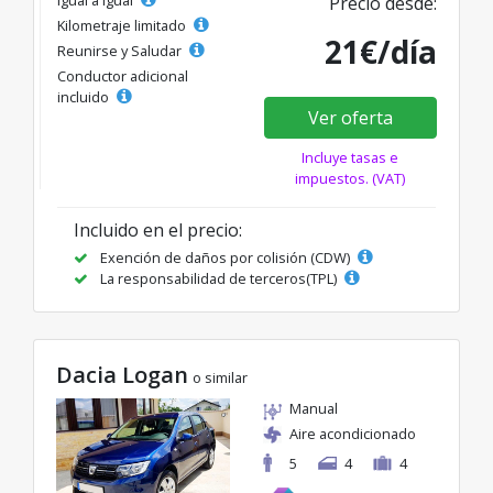
Igual a igual
Precio desde:
Kilometraje limitado
21€/día
Reunirse y Saludar
Conductor adicional
incluido
Ver oferta
Incluye tasas e
impuestos. (VAT)
Incluido en el precio:
Exención de daños por colisión (CDW)
La responsabilidad de terceros(TPL)
Dacia Logan
o similar
Manual
Aire acondicionado
5
4
4