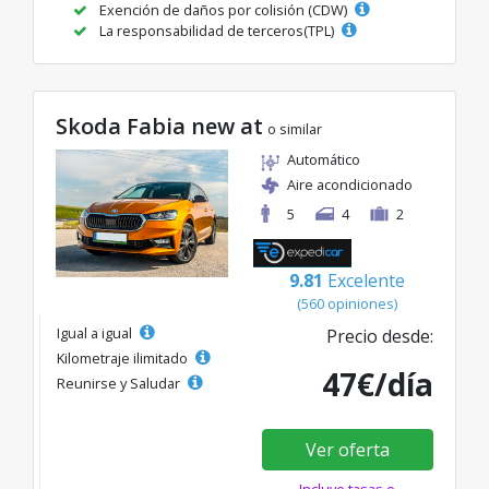
Exención de daños por colisión (CDW)
La responsabilidad de terceros(TPL)
Skoda Fabia new at
o similar
Automático
Aire acondicionado
5
4
2
9.81
Excelente
(560 opiniones)
Igual a igual
Precio desde:
Kilometraje ilimitado
47€/día
Reunirse y Saludar
Ver oferta
Incluye tasas e