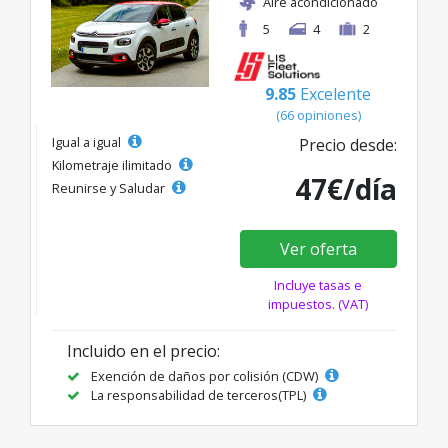
Aire acondicionado
5
4
2
9.85
Excelente
(66 opiniones)
Igual a igual
Precio desde:
Kilometraje ilimitado
47€/día
Reunirse y Saludar
Ver oferta
Incluye tasas e
impuestos. (VAT)
Incluido en el precio:
Exención de daños por colisión (CDW)
La responsabilidad de terceros(TPL)