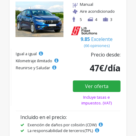
Manual
Aire acondicionado
5
4
3
9.85
Excelente
(66 opiniones)
Igual a igual
Precio desde:
Kilometraje ilimitado
47€/día
Reunirse y Saludar
Ver oferta
Incluye tasas e
impuestos. (VAT)
Incluido en el precio:
Exención de daños por colisión (CDW)
La responsabilidad de terceros(TPL)