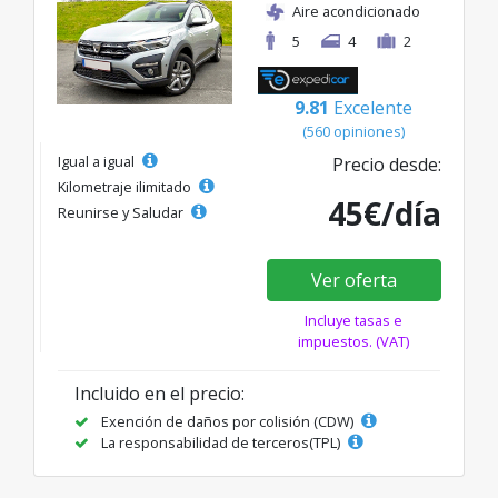
Aire acondicionado
5
4
2
9.81
Excelente
(560 opiniones)
Igual a igual
Precio desde:
Kilometraje ilimitado
45€/día
Reunirse y Saludar
Ver oferta
Incluye tasas e
impuestos. (VAT)
Incluido en el precio:
Exención de daños por colisión (CDW)
La responsabilidad de terceros(TPL)