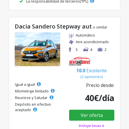
La responsabilidad de terceros(TPL)
Dacia Sandero Stepway aut
o similar
Automático
Aire acondicionado
5
4
2
10.0
Excelente
(2 opiniones)
Igual a igual
Precio desde:
Kilometraje limitado
40€/día
Reunirse y Saludar
Depósito en efectivo
aceptado
Ver oferta
Incluye tasas e