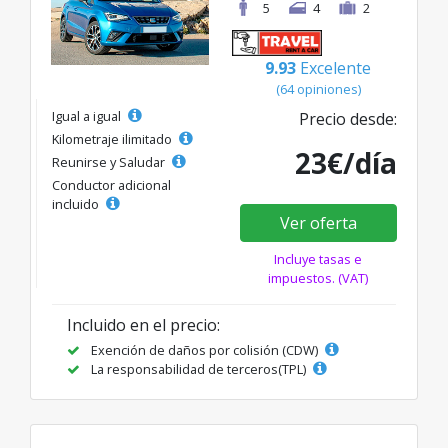
5
4
2
9.93
Excelente
(64 opiniones)
Igual a igual
Precio desde:
Kilometraje ilimitado
23€/día
Reunirse y Saludar
Conductor adicional
incluido
Ver oferta
Incluye tasas e
impuestos. (VAT)
Incluido en el precio:
Exención de daños por colisión (CDW)
La responsabilidad de terceros(TPL)