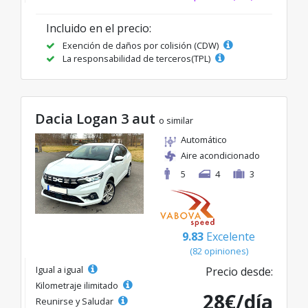
Incluido en el precio:
Exención de daños por colisión (CDW)
La responsabilidad de terceros(TPL)
Dacia Logan 3 aut
o similar
Automático
Aire acondicionado
5
4
3
9.83
Excelente
(82 opiniones)
Igual a igual
Precio desde:
Kilometraje ilimitado
28€/día
Reunirse y Saludar