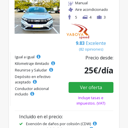
Manual
Aire acondicionado
5
4
3
9.83
Excelente
(82 opiniones)
Igual a igual
Precio desde:
Kilometraje ilimitado
25€/día
Reunirse y Saludar
Depósito en efectivo
aceptado
Ver oferta
Conductor adicional
incluido
Incluye tasas e
impuestos. (VAT)
Incluido en el precio:
Exención de daños por colisión (CDW)