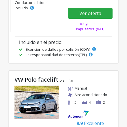
Conductor adicional
incluido
Ver oferta
Incluye tasas e
impuestos. (VAT)
Incluido en el precio:
Exención de daños por colisión (CDW)
La responsabilidad de terceros(TPL)
VW Polo facelift
o similar
Manual
Aire acondicionado
5
4
2
9.9
Excelente