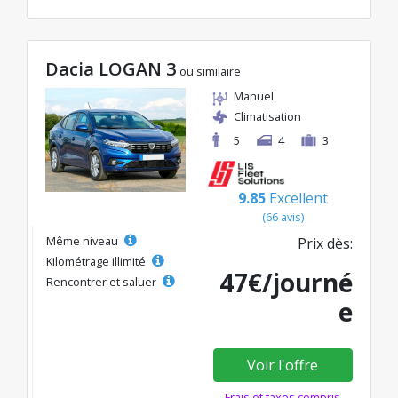
Dacia LOGAN 3
ou similaire
Manuel
Climatisation
5
4
3
9.85
Excellent
(66 avis)
Même niveau
Prix dès:
Kilométrage illimité
47€/journé
Rencontrer et saluer
e
Voir l'offre
Frais et taxes compris