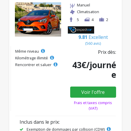
Manuel
Climatisation
5
4
2
9.81
Excellent
(560 avis)
Même niveau
Prix dès:
Kilométrage illimité
43€/journé
Rencontrer et saluer
e
Voir l'offre
Frais et taxes compris
(VAT)
Inclus dans le prix:
Exemption de dommages par collision (CDW)