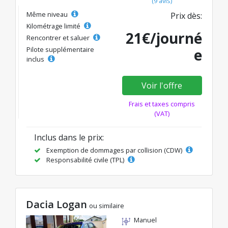
(9 avis)
Même niveau
Prix dès:
Kilométrage limité
21€/journé
Rencontrer et saluer
Pilote supplémentaire
e
inclus
Voir l'offre
Frais et taxes compris
(VAT)
Inclus dans le prix:
Exemption de dommages par collision (CDW)
Responsabilité civile (TPL)
Dacia Logan
ou similaire
Manuel