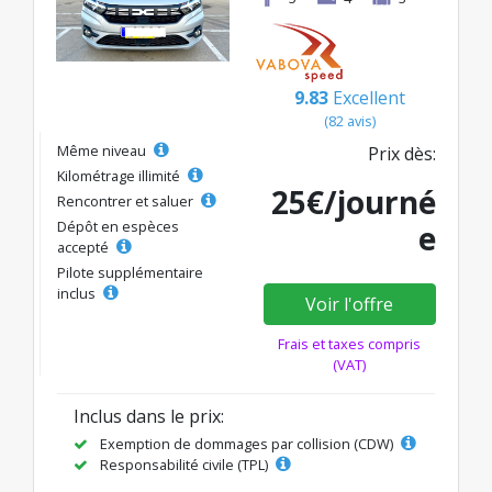
9.83
Excellent
(82 avis)
Même niveau
Prix dès:
Kilométrage illimité
25€/journé
Rencontrer et saluer
Dépôt en espèces
e
accepté
Pilote supplémentaire
inclus
Voir l'offre
Frais et taxes compris
(VAT)
Inclus dans le prix:
Exemption de dommages par collision (CDW)
Responsabilité civile (TPL)