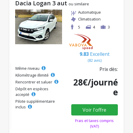
Dacia Logan 3 aut
ou similaire
Automatique
Climatisation
5
4
3
9.83
Excellent
(82 avis)
Même niveau
Prix dès:
Kilométrage illimité
28€/journé
Rencontrer et saluer
Dépôt en espèces
e
accepté
Pilote supplémentaire
inclus
Voir l'offre
Frais et taxes compris
(VAT)