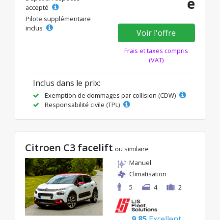
e
accepté
Pilote supplémentaire
inclus
Voir l'offre
Frais et taxes compris
(VAT)
Inclus dans le prix:
Exemption de dommages par collision (CDW)
Responsabilité civile (TPL)
Citroen C3 facelift
ou similaire
Manuel
Climatisation
5
4
2
9.85
Excellent