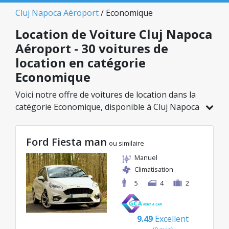
Cluj Napoca Aéroport
/ Economique
Location de Voiture Cluj Napoca
Aéroport - 30 voitures de
location en catégorie
Economique
Voici notre offre de voitures de location dans la
catégorie Economique, disponible à Cluj Napoca
Aéroport. Sur un total de 30 véhicules dans cette
agence, vous pouvez choisir le modèle idéal
Ford Fiesta man
dans la catégorie sélectionnée, avec des tarifs
ou similaire
avantageux débutant à seulement 8€/jour.
Manuel
Climatisation
5
4
2
9.49
Excellent