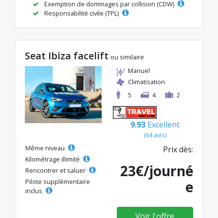
Exemption de dommages par collision (CDW)
Responsabilité civile (TPL)
Seat Ibiza facelift
ou similaire
Manuel
Climatisation
5
4
2
9.93
Excellent
(64 avis)
Même niveau
Prix dès:
Kilométrage illimité
23€/journé
Rencontrer et saluer
Pilote supplémentaire
e
inclus
Voir l'offre