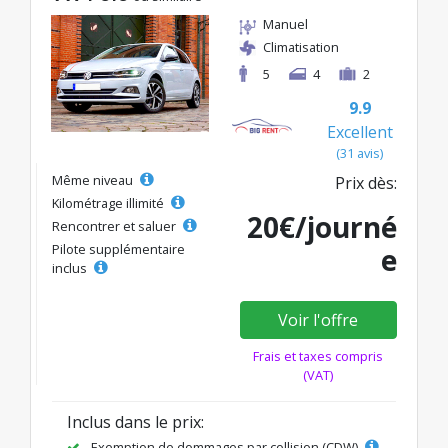
Manuel
Climatisation
5
4
2
9.9
Excellent
(31 avis)
Même niveau
Prix dès:
Kilométrage illimité
20€/journé
Rencontrer et saluer
Pilote supplémentaire
e
inclus
Voir l'offre
Frais et taxes compris
(VAT)
Inclus dans le prix:
Exemption de dommages par collision (CDW)