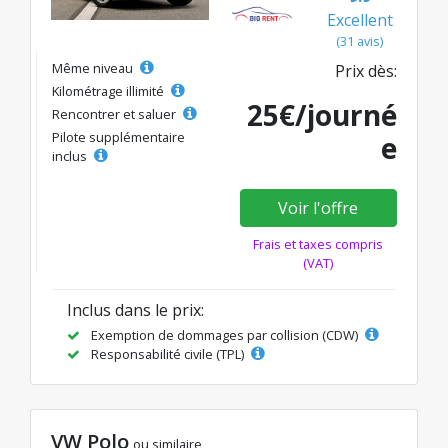
Excellent
(31 avis)
Même niveau
Prix dès:
Kilométrage illimité
25€/journé
Rencontrer et saluer
Pilote supplémentaire
e
inclus
Voir l'offre
Frais et taxes compris
(VAT)
Inclus dans le prix:
Exemption de dommages par collision (CDW)
Responsabilité civile (TPL)
VW Polo
ou similaire