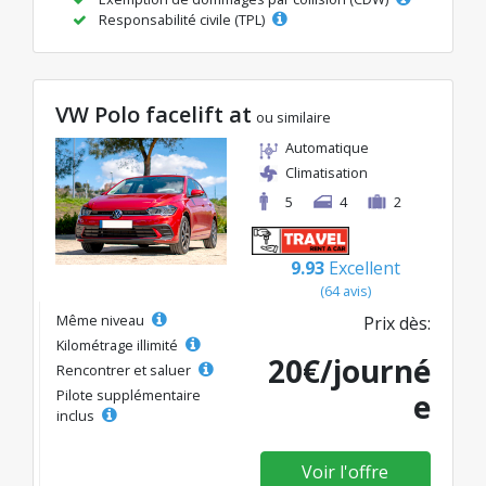
Responsabilité civile (TPL)
VW Polo facelift at
ou similaire
Automatique
Climatisation
5
4
2
9.93
Excellent
(64 avis)
Même niveau
Prix dès:
Kilométrage illimité
20€/journé
Rencontrer et saluer
Pilote supplémentaire
e
inclus
Voir l'offre