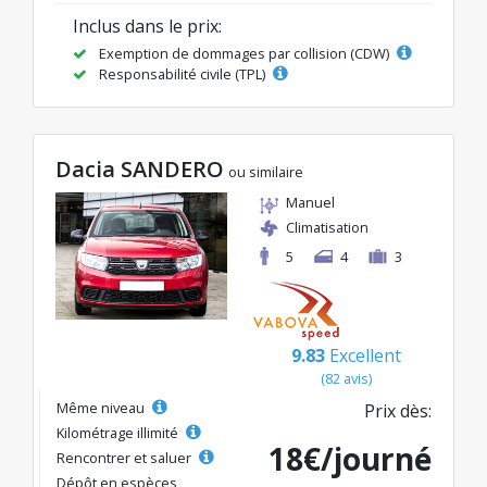
Inclus dans le prix:
Exemption de dommages par collision (CDW)
Responsabilité civile (TPL)
Dacia SANDERO
ou similaire
Manuel
Climatisation
5
4
3
9.83
Excellent
(82 avis)
Même niveau
Prix dès:
Kilométrage illimité
18€/journé
Rencontrer et saluer
Dépôt en espèces