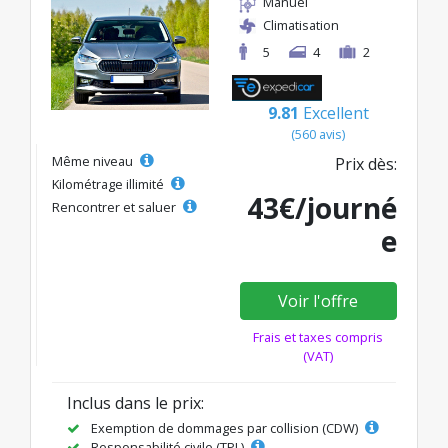
Manuel
Climatisation
5
4
2
9.81
Excellent
(560 avis)
Même niveau
Prix dès:
Kilométrage illimité
43€/journé
Rencontrer et saluer
e
Voir l'offre
Frais et taxes compris
(VAT)
Inclus dans le prix:
Exemption de dommages par collision (CDW)
Responsabilité civile (TPL)