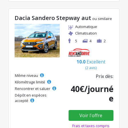
Dacia Sandero Stepway aut
ou similaire
Automatique
Climatisation
5
4
2
10.0
Excellent
(2 avis)
Même niveau
Prix dès:
Kilométrage limité
40€/journé
Rencontrer et saluer
Dépôt en espèces
e
accepté
Voir l'offre
Frais et taxes compris