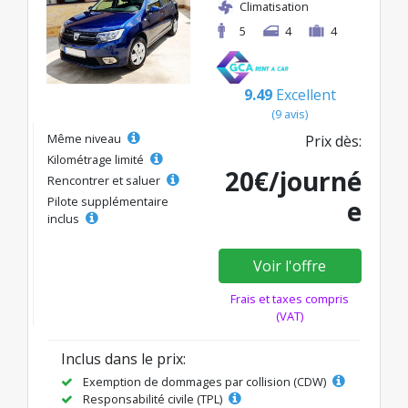
Climatisation
5
4
4
9.49
Excellent
(9 avis)
Même niveau
Prix dès:
Kilométrage limité
20€/journé
Rencontrer et saluer
Pilote supplémentaire
e
inclus
Voir l'offre
Frais et taxes compris
(VAT)
Inclus dans le prix:
Exemption de dommages par collision (CDW)
Responsabilité civile (TPL)