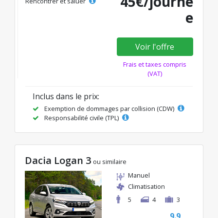
45€/journé
Rencontrer et saluer
e
Voir l'offre
Frais et taxes compris
(VAT)
Inclus dans le prix:
Exemption de dommages par collision (CDW)
Responsabilité civile (TPL)
Dacia Logan 3
ou similaire
Manuel
Climatisation
5
4
3
9.9