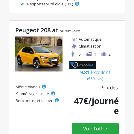
Responsabilité civile (TPL)
Peugeot 208 at
ou similaire
Automatique
Climatisation
5
4
2
9.81
Excellent
(560 avis)
Même niveau
Prix dès:
Kilométrage illimité
47€/journé
Rencontrer et saluer
e
Voir l'offre