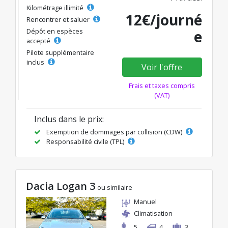
Kilométrage illimité
12€/journé
Rencontrer et saluer
Dépôt en espèces
e
accepté
Pilote supplémentaire
inclus
Voir l'offre
Frais et taxes compris
(VAT)
Inclus dans le prix:
Exemption de dommages par collision (CDW)
Responsabilité civile (TPL)
Dacia Logan 3
ou similaire
Manuel
Climatisation
5
4
3