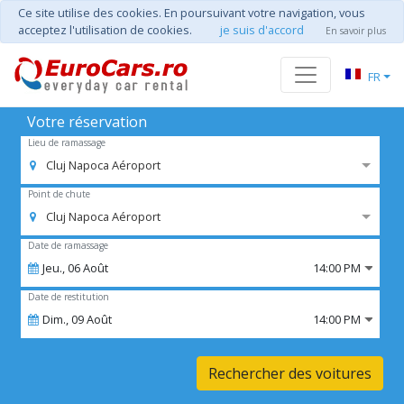
Ce site utilise des cookies. En poursuivant votre navigation, vous
acceptez l'utilisation de cookies.
je suis d'accord
En savoir plus
FR
Votre réservation
Lieu de ramassage
Cluj Napoca Aéroport
Point de chute
Cluj Napoca Aéroport
Date de ramassage
Jeu.,
06
Août
14:00 PM
Date de restitution
Dim.,
09
Août
14:00 PM
Rechercher des voitures