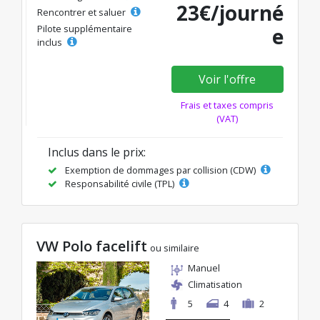
23€/journé
Rencontrer et saluer
Pilote supplémentaire
e
inclus
Voir l'offre
Frais et taxes compris
(VAT)
Inclus dans le prix:
Exemption de dommages par collision (CDW)
Responsabilité civile (TPL)
VW Polo facelift
ou similaire
Manuel
Climatisation
5
4
2