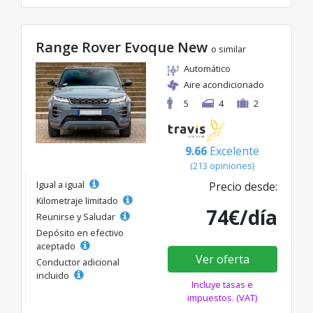
Range Rover Evoque New
o similar
Automático
Aire acondicionado
5
4
2
9.66
Excelente
(213 opiniones)
Igual a igual
Precio desde:
Kilometraje limitado
74€/día
Reunirse y Saludar
Depósito en efectivo
aceptado
Ver oferta
Conductor adicional
incluido
Incluye tasas e
impuestos. (VAT)