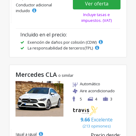
Ver oferta
Conductor adicional
incluido
Incluye tasas e
impuestos. (VAT)
Incluido en el precio:
Exención de daños por colisión (CDW)
La responsabilidad de terceros(TPL)
Mercedes CLA
o similar
Automático
Aire acondicionado
5
4
3
9.66
Excelente
(213 opiniones)
Igual a igual
Precio desde: