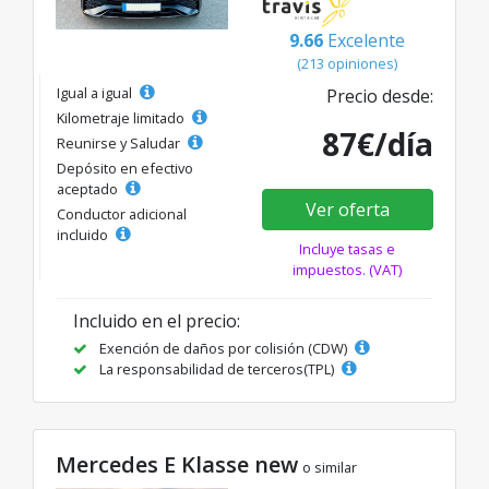
9.66
Excelente
(213 opiniones)
Igual a igual
Precio desde:
Kilometraje limitado
87€/día
Reunirse y Saludar
Depósito en efectivo
aceptado
Ver oferta
Conductor adicional
incluido
Incluye tasas e
impuestos. (VAT)
Incluido en el precio:
Exención de daños por colisión (CDW)
La responsabilidad de terceros(TPL)
Mercedes E Klasse new
o similar