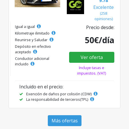
9.78
Excelente
(258
opiniones)
Igual a igual
Precio desde:
Kilometraje ilimitado
50€/día
Reunirse y Saludar
Depósito en efectivo
aceptado
Ver oferta
Conductor adicional
incluido
Incluye tasas e
impuestos. (VAT)
Incluido en el precio:
Exención de daños por colisión (CDW)
La responsabilidad de terceros(TPL)
Más ofertas