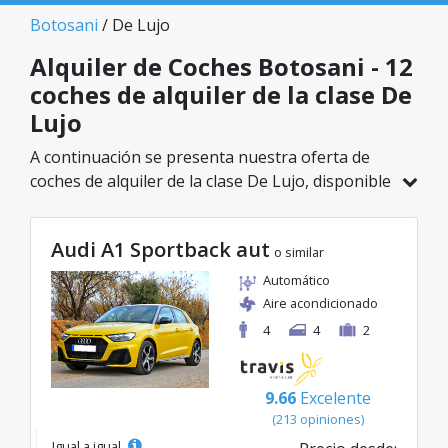
Botosani
/ De Lujo
Alquiler de Coches Botosani - 12
coches de alquiler de la clase De
Lujo
A continuación se presenta nuestra oferta de
coches de alquiler de la clase De Lujo, disponible
en Botosani. De un total de 12 vehículos en esta
ubicación, puedes elegir el modelo ideal de la
Audi A1 Sportback aut
categoría seleccionada, con tarifas excelentes
o similar
desde solo 39€/día.
Automático
Aire acondicionado
4
4
2
9.66
Excelente
(213 opiniones)
Igual a igual