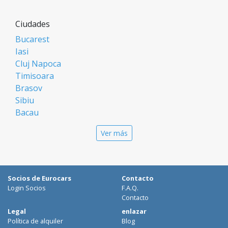
Ciudades
Bucarest
Iasi
Cluj Napoca
Timisoara
Brasov
Sibiu
Bacau
Oradea
Ver más
Arad
Piatra Neamt
Constanta
Galati
Socios de Eurocars
Contacto
Suceava
Login Socios
F.A.Q.
Targu Mures
Contacto
Focsani
Legal
enlazar
Política de alquiler
Blog
Targoviste