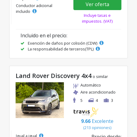
Ver oferta
Conductor adicional
incluido
Incluye tasas e
impuestos. (VAT)
Incluido en el precio:
Exención de daños por colisión (CDW)
La responsabilidad de terceros(TPL)
Land Rover Discovery 4x4
o similar
Automático
Aire acondicionado
5
4
3
9.66
Excelente
(213 opiniones)
Igual a igual
Precio desde: