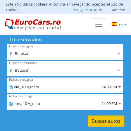
Este sitio utiliza cookies. Al continuar navegando, aceptas el uso de
cookies.
estoy de acuerdo
Saber más
ES
Tu reservacion
Lugar de recogida
Botosani
Lugar de enseñanza
Botosani
Fecha de recogida
Vie.,
07
Agosto
14:00 PM
Fecha de entrega
Lun.,
10
Agosto
14:00 PM
Buscar autos