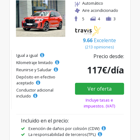
Automático
Aire acondicionado
5
4
3
9.66
Excelente
(213 opiniones)
Igual a igual
Precio desde:
Kilometraje limitado
117€/día
Reunirse y Saludar
Depósito en efectivo
aceptado
Ver oferta
Conductor adicional
incluido
Incluye tasas e
impuestos. (VAT)
Incluido en el precio:
Exención de daños por colisión (CDW)
La responsabilidad de terceros(TPL)