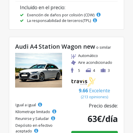
Incluido en el precio:
Exención de daños por colisión (CDW)
La responsabilidad de terceros(TPL)
Audi A4 Station Wagon new
o similar
Automático
Aire acondicionado
5
4
3
9.66
Excelente
(213 opiniones)
Igual a igual
Precio desde:
Kilometraje limitado
63€/día
Reunirse y Saludar
Depósito en efectivo
aceptado