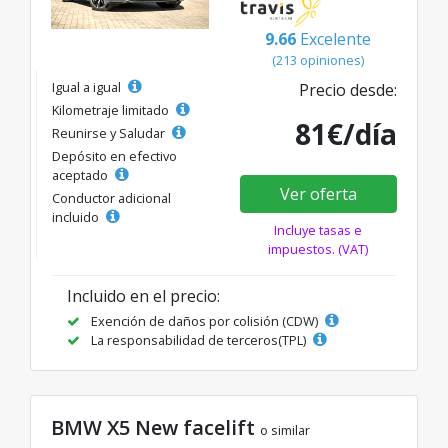
9.66
Excelente
(213 opiniones)
Igual a igual
Precio desde:
Kilometraje limitado
81€/día
Reunirse y Saludar
Depósito en efectivo
aceptado
Ver oferta
Conductor adicional
incluido
Incluye tasas e
impuestos. (VAT)
Incluido en el precio:
Exención de daños por colisión (CDW)
La responsabilidad de terceros(TPL)
BMW X5 New facelift
o similar