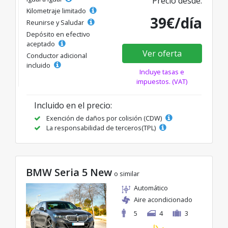
Precio desde:
Kilometraje limitado
39€/día
Reunirse y Saludar
Depósito en efectivo
aceptado
Ver oferta
Conductor adicional
incluido
Incluye tasas e
impuestos. (VAT)
Incluido en el precio:
Exención de daños por colisión (CDW)
La responsabilidad de terceros(TPL)
BMW Seria 5 New
o similar
Automático
Aire acondicionado
5
4
3