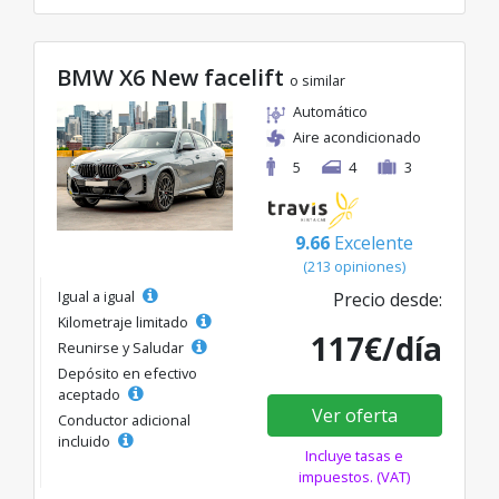
BMW X6 New facelift
o similar
Automático
Aire acondicionado
5
4
3
9.66
Excelente
(213 opiniones)
Igual a igual
Precio desde:
Kilometraje limitado
117€/día
Reunirse y Saludar
Depósito en efectivo
aceptado
Ver oferta
Conductor adicional
incluido
Incluye tasas e
impuestos. (VAT)