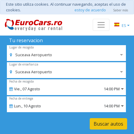
Este sitio utiliza cookies. Al continuar navegando, aceptas el uso de
cookies.
estoy de acuerdo
Saber más
ES
Tu reservacion
Lugar de recogida
Suceava Aeropuerto
Lugar de enseñanza
Suceava Aeropuerto
Fecha de recogida
Vie.,
07
Agosto
14:00 PM
Fecha de entrega
Lun.,
10
Agosto
14:00 PM
Buscar autos