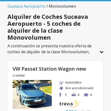
Suceava Aeropuerto
/ Monovolumen
Alquiler de Coches Suceava
Aeropuerto - 5 coches de
alquiler de la clase
Monovolumen
A continuación se presenta nuestra oferta de
coches de alquiler de la clase Monovolumen,
disponible en Suceava Aeropuerto. De un total
de 5 vehículos en esta ubicación, puedes elegir
VW Passat Station Wagon new
el modelo ideal de la categoría seleccionada, con
tarifas excelentes desde solo 26€/día.
o similar
Automático
Aire acondicionado
5
4
4