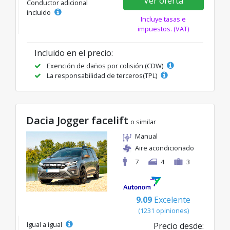
Ver oferta
Conductor adicional
incluido
Incluye tasas e
impuestos. (VAT)
Incluido en el precio:
Exención de daños por colisión (CDW)
La responsabilidad de terceros(TPL)
Dacia Jogger facelift
o similar
Manual
Aire acondicionado
7
4
3
9.09
Excelente
(1231 opiniones)
Igual a igual
Precio desde: