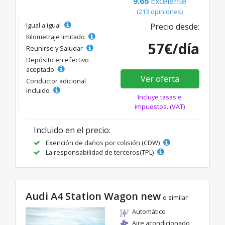
9.66
Excelente
(213 opiniones)
Igual a igual
Precio desde:
Kilometraje limitado
57€/día
Reunirse y Saludar
Depósito en efectivo
aceptado
Ver oferta
Conductor adicional
incluido
Incluye tasas e
impuestos. (VAT)
Incluido en el precio:
Exención de daños por colisión (CDW)
La responsabilidad de terceros(TPL)
Audi A4 Station Wagon new
o similar
Automático
Aire acondicionado