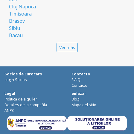
Cluj Napoca
Timisoara
Brasov
Sibiu
Bacau
Oradea
Ver más
Arad
Piatra Neamt
Constanta
Galati
Socios de Eurocars
Contacto
Suceava
Login Socios
F.A.Q.
Targu Mures
Contacto
Focsani
Legal
enlazar
Política de alquiler
Blog
Targoviste
Detalles de la compañía
Mapa del sitio
Ploiesti
ANPC
Craiova
Botosani
Deva