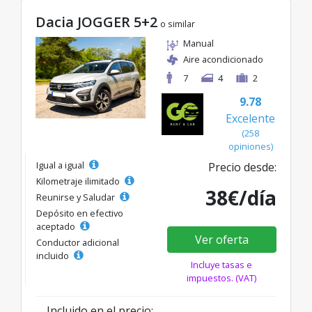
Dacia JOGGER 5+2
o similar
Manual
Aire acondicionado
7
4
2
9.78
Excelente
(258
opiniones)
Igual a igual
Precio desde:
Kilometraje ilimitado
38€/día
Reunirse y Saludar
Depósito en efectivo
aceptado
Ver oferta
Conductor adicional
incluido
Incluye tasas e
impuestos. (VAT)
Incluido en el precio: