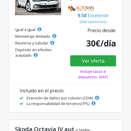
9.58
Excelente
(644 opiniones)
Igual a igual
Precio desde:
Kilometraje ilimitado
30€/día
Reunirse y Saludar
Depósito en efectivo
aceptado
Ver oferta
Incluye tasas e
impuestos. (VAT)
Incluido en el precio:
Exención de daños por colisión (CDW)
La responsabilidad de terceros(TPL)
Skoda Octavia IV aut
o similar