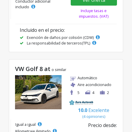
Conductor adicional
incluido
Incluye tasas e
impuestos. (VAT)
Incluido en el precio:
Exención de daños por colisión (CDW)
La responsabilidad de terceros(TPL)
VW Golf 8 at
o similar
Automático
Aire acondicionado
5
4
2
10.0
Excelente
(4 opiniones)
Igual a igual
Precio desde:
Kilometraje ilimitado