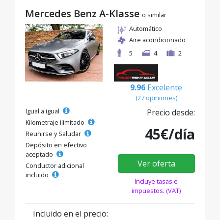
Mercedes Benz A-Klasse
o similar
Automático
Aire acondicionado
5
4
2
9.96
Excelente
(27 opiniones)
Igual a igual
Precio desde:
Kilometraje ilimitado
45€/día
Reunirse y Saludar
Depósito en efectivo
aceptado
Ver oferta
Conductor adicional
incluido
Incluye tasas e
impuestos. (VAT)
Incluido en el precio: