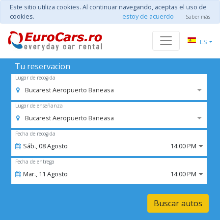
Este sitio utiliza cookies. Al continuar navegando, aceptas el uso de
cookies.
estoy de acuerdo
Saber más
ES
Tu reservacion
Lugar de recogida
Bucarest Aeropuerto Baneasa
Lugar de enseñanza
Bucarest Aeropuerto Baneasa
Fecha de recogida
Sáb.,
08
Agosto
14:00 PM
Fecha de entrega
Mar.,
11
Agosto
14:00 PM
Buscar autos