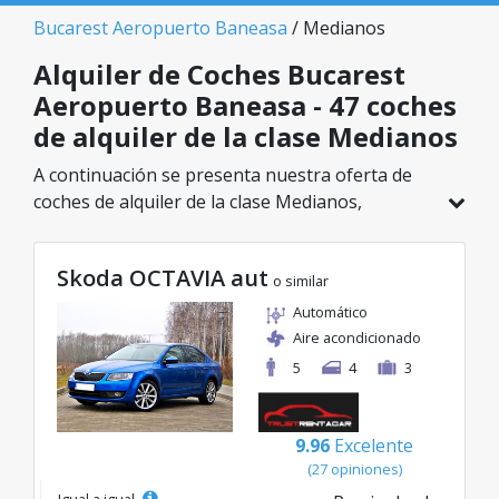
Bucarest Aeropuerto Baneasa
/ Medianos
Alquiler de Coches Bucarest
Aeropuerto Baneasa - 47 coches
de alquiler de la clase Medianos
A continuación se presenta nuestra oferta de
coches de alquiler de la clase Medianos,
disponible en Bucarest Aeropuerto Baneasa. De
un total de 47 vehículos en esta ubicación,
Skoda OCTAVIA aut
puedes elegir el modelo ideal de la categoría
o similar
seleccionada, con tarifas excelentes desde solo
Automático
20€/día.
Aire acondicionado
5
4
3
9.96
Excelente
(27 opiniones)
Igual a igual