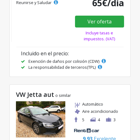
65€/día
Reunirse y Saludar
Ver oferta
Incluye tasas e
impuestos. (VAT)
Incluido en el precio:
Exención de daños por colisión (CDW)
La responsabilidad de terceros(TPL)
VW Jetta aut
o similar
Automático
Aire acondicionado
5
4
3
9.93
Excelente