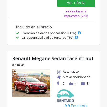
Ver oferta
Incluye tasas e
impuestos. (VAT)
Incluido en el precio:
Exención de daños por colisión (CDW)
La responsabilidad de terceros(TPL)
Renault Megane Sedan facelift aut
o similar
Automático
Aire acondicionado
5
4
3
9.9
Excelente