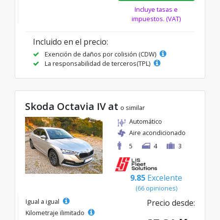
Incluye tasas e
impuestos. (VAT)
Incluido en el precio:
Exención de daños por colisión (CDW)
La responsabilidad de terceros(TPL)
Skoda Octavia IV at
o similar
Automático
Aire acondicionado
5
4
3
9.85
Excelente
(66 opiniones)
Igual a igual
Precio desde:
Kilometraje ilimitado