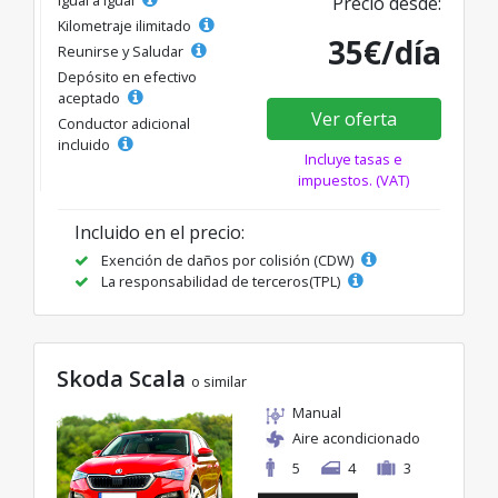
Precio desde:
Kilometraje ilimitado
35€/día
Reunirse y Saludar
Depósito en efectivo
aceptado
Ver oferta
Conductor adicional
incluido
Incluye tasas e
impuestos. (VAT)
Incluido en el precio:
Exención de daños por colisión (CDW)
La responsabilidad de terceros(TPL)
Skoda Scala
o similar
Manual
Aire acondicionado
5
4
3