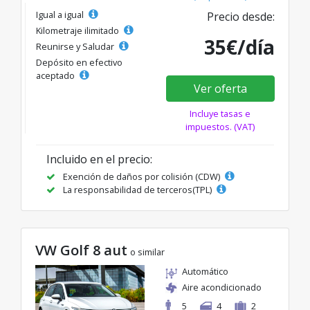
Igual a igual
Precio desde:
Kilometraje ilimitado
35€/día
Reunirse y Saludar
Depósito en efectivo
aceptado
Ver oferta
Incluye tasas e
impuestos. (VAT)
Incluido en el precio:
Exención de daños por colisión (CDW)
La responsabilidad de terceros(TPL)
VW Golf 8 aut
o similar
Automático
Aire acondicionado
5
4
2