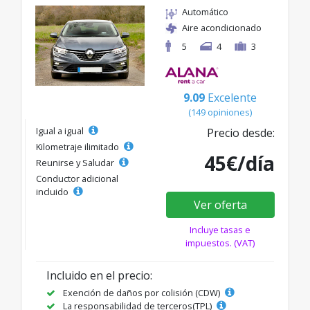
Automático
Aire acondicionado
5
4
3
9.09
Excelente
(149 opiniones)
Igual a igual
Precio desde:
Kilometraje ilimitado
45€/día
Reunirse y Saludar
Conductor adicional
incluido
Ver oferta
Incluye tasas e
impuestos. (VAT)
Incluido en el precio:
Exención de daños por colisión (CDW)
La responsabilidad de terceros(TPL)