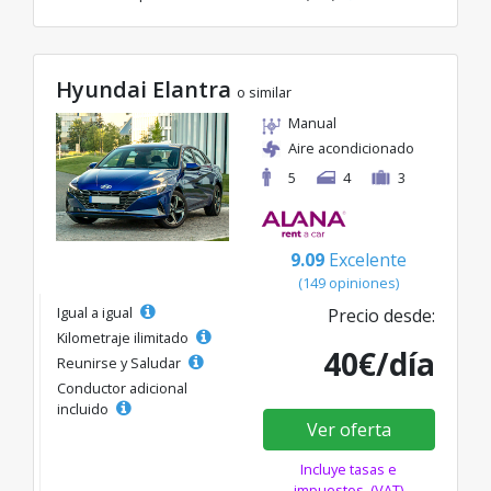
Hyundai Elantra
o similar
Manual
Aire acondicionado
5
4
3
9.09
Excelente
(149 opiniones)
Igual a igual
Precio desde:
Kilometraje ilimitado
40€/día
Reunirse y Saludar
Conductor adicional
incluido
Ver oferta
Incluye tasas e
impuestos. (VAT)