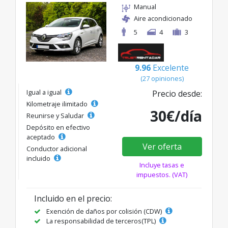
Manual
Aire acondicionado
5
4
3
9.96
Excelente
(27 opiniones)
Igual a igual
Precio desde:
Kilometraje ilimitado
30€/día
Reunirse y Saludar
Depósito en efectivo
aceptado
Ver oferta
Conductor adicional
incluido
Incluye tasas e
impuestos. (VAT)
Incluido en el precio:
Exención de daños por colisión (CDW)
La responsabilidad de terceros(TPL)