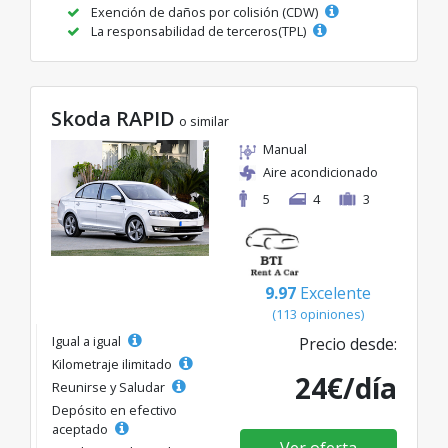
Exención de daños por colisión (CDW)
La responsabilidad de terceros(TPL)
Skoda RAPID
o similar
Manual
Aire acondicionado
5
4
3
9.97
Excelente
(113 opiniones)
Igual a igual
Precio desde:
Kilometraje ilimitado
24€/día
Reunirse y Saludar
Depósito en efectivo
aceptado
Ver oferta