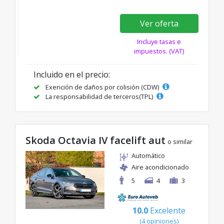
Ver oferta
Incluye tasas e
impuestos. (VAT)
Incluido en el precio:
Exención de daños por colisión (CDW)
La responsabilidad de terceros(TPL)
Skoda Octavia IV facelift aut
o similar
Automático
Aire acondicionado
5
4
3
10.0
Excelente
(4 opiniones)