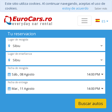
Este sitio utiliza cookies. Al continuar navegando, aceptas el uso de
cookies.
estoy de acuerdo
Saber más
ES
Tu reservacion
Lugar de recogida
Sibiu
Lugar de enseñanza
Sibiu
Fecha de recogida
Sáb.,
08
Agosto
14:00 PM
Fecha de entrega
Mar.,
11
Agosto
14:00 PM
Buscar autos