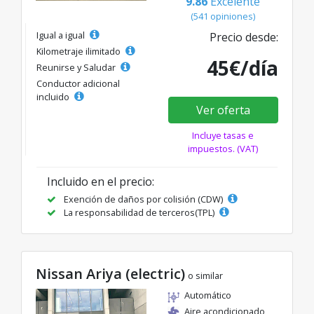
9.86
Excelente
(541 opiniones)
Igual a igual
Precio desde:
Kilometraje ilimitado
45€/día
Reunirse y Saludar
Conductor adicional
incluido
Ver oferta
Incluye tasas e
impuestos. (VAT)
Incluido en el precio:
Exención de daños por colisión (CDW)
La responsabilidad de terceros(TPL)
Nissan Ariya (electric)
o similar
Automático
Aire acondicionado