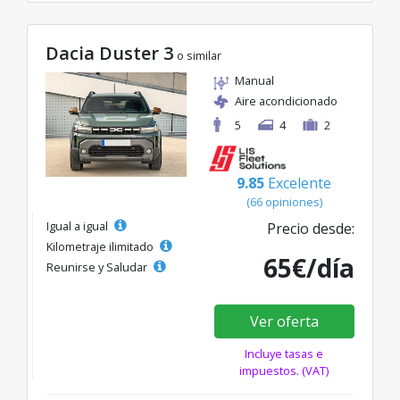
Dacia Duster 3
o similar
Manual
Aire acondicionado
5
4
2
9.85
Excelente
(66 opiniones)
Igual a igual
Precio desde:
Kilometraje ilimitado
65€/día
Reunirse y Saludar
Ver oferta
Incluye tasas e
impuestos. (VAT)