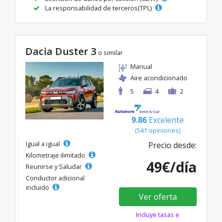
La responsabilidad de terceros(TPL)
Dacia Duster 3
o similar
Manual
Aire acondicionado
5
4
2
9.86
Excelente
(541 opiniones)
Igual a igual
Precio desde:
Kilometraje ilimitado
49€/día
Reunirse y Saludar
Conductor adicional
incluido
Ver oferta
Incluye tasas e