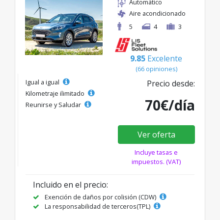
Automático
Aire acondicionado
5
4
3
9.85
Excelente
(66 opiniones)
Igual a igual
Precio desde:
Kilometraje ilimitado
70€/día
Reunirse y Saludar
Ver oferta
Incluye tasas e
impuestos. (VAT)
Incluido en el precio:
Exención de daños por colisión (CDW)
La responsabilidad de terceros(TPL)