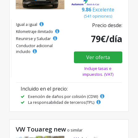
9.86
Excelente
(541 opiniones)
Igual a igual
Precio desde:
Kilometraje ilimitado
79€/día
Reunirse y Saludar
Conductor adicional
incluido
Ver oferta
Incluye tasas e
impuestos. (VAT)
Incluido en el precio:
Exención de daños por colisión (CDW)
La responsabilidad de terceros(TPL)
VW Touareg new
o similar