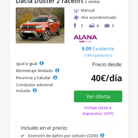
Dacia Duster 2 facelift
o similar
Manual
Aire acondicionado
5
4
3
9.09
Excelente
(149 opiniones)
Igual a igual
Precio desde:
Kilometraje ilimitado
40€/día
Reunirse y Saludar
Conductor adicional
incluido
Ver oferta
Incluye tasas e
impuestos. (VAT)
Incluido en el precio:
Exención de daños por colisión (CDW)