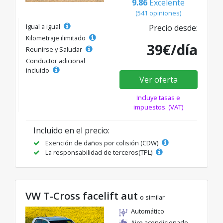
9.86
Excelente
(541 opiniones)
Igual a igual
Precio desde:
Kilometraje ilimitado
39€/día
Reunirse y Saludar
Conductor adicional
incluido
Ver oferta
Incluye tasas e
impuestos. (VAT)
Incluido en el precio:
Exención de daños por colisión (CDW)
La responsabilidad de terceros(TPL)
VW T-Cross facelift aut
o similar
Automático
Aire acondicionado