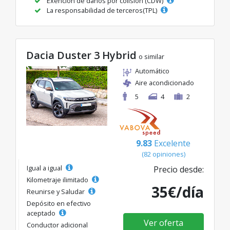
Exención de daños por colisión (CDW)
La responsabilidad de terceros(TPL)
Dacia Duster 3 Hybrid
o similar
Automático
Aire acondicionado
5
4
2
9.83
Excelente
(82 opiniones)
Igual a igual
Precio desde:
Kilometraje ilimitado
35€/día
Reunirse y Saludar
Depósito en efectivo
aceptado
Ver oferta
Conductor adicional