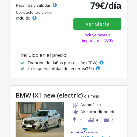
79€/día
Reunirse y Saludar
Conductor adicional
incluido
Ver oferta
Incluye tasas e
impuestos. (VAT)
Incluido en el precio:
Exención de daños por colisión (CDW)
La responsabilidad de terceros(TPL)
BMW iX1 new (electric)
o similar
Automático
Aire acondicionado
5
4
2