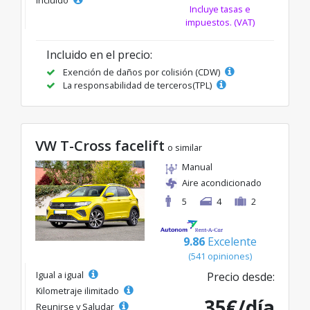
Incluye tasas e
impuestos. (VAT)
Incluido en el precio:
Exención de daños por colisión (CDW)
La responsabilidad de terceros(TPL)
VW T-Cross facelift
o similar
Manual
Aire acondicionado
5
4
2
9.86
Excelente
(541 opiniones)
Igual a igual
Precio desde:
Kilometraje ilimitado
35€/día
Reunirse y Saludar