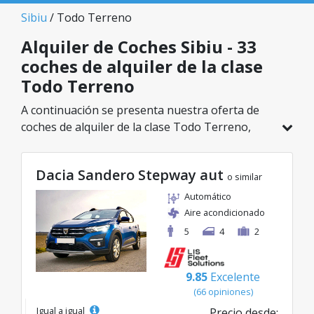
Sibiu
/ Todo Terreno
Alquiler de Coches Sibiu - 33
coches de alquiler de la clase
Todo Terreno
A continuación se presenta nuestra oferta de
coches de alquiler de la clase Todo Terreno,
disponible en Sibiu. De un total de 33 vehículos
en esta ubicación, puedes elegir el modelo ideal
Dacia Sandero Stepway aut
de la categoría seleccionada, con tarifas
o similar
excelentes desde solo 30€/día.
Automático
Aire acondicionado
5
4
2
9.85
Excelente
(66 opiniones)
Igual a igual
Precio desde: