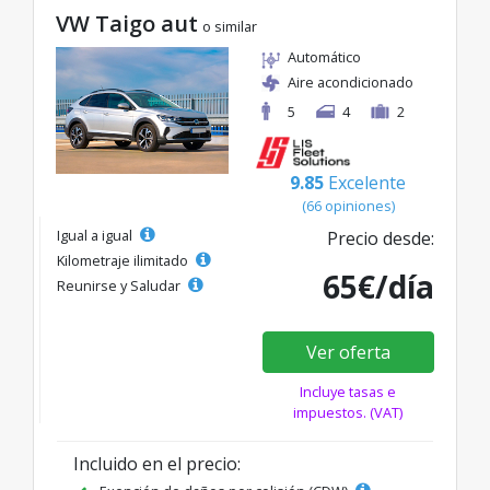
VW Taigo aut
o similar
Automático
Aire acondicionado
5
4
2
9.85
Excelente
(66 opiniones)
Igual a igual
Precio desde:
Kilometraje ilimitado
65€/día
Reunirse y Saludar
Ver oferta
Incluye tasas e
impuestos. (VAT)
Incluido en el precio: