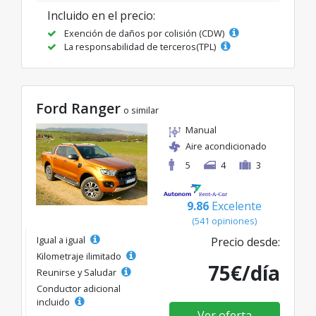
Incluido en el precio:
Exención de daños por colisión (CDW)
La responsabilidad de terceros(TPL)
Ford Ranger
o similar
Manual
Aire acondicionado
5
4
3
9.86
Excelente
(541 opiniones)
Igual a igual
Precio desde:
Kilometraje ilimitado
75€/día
Reunirse y Saludar
Conductor adicional
incluido
Ver oferta