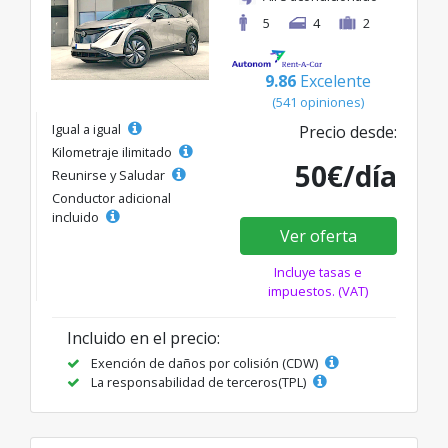
5
4
2
9.86
Excelente
(541 opiniones)
Igual a igual
Precio desde:
Kilometraje ilimitado
50€/día
Reunirse y Saludar
Conductor adicional
incluido
Ver oferta
Incluye tasas e
impuestos. (VAT)
Incluido en el precio:
Exención de daños por colisión (CDW)
La responsabilidad de terceros(TPL)