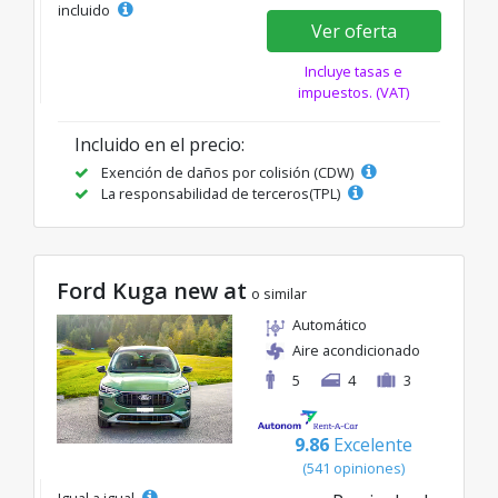
incluido
Ver oferta
Incluye tasas e
impuestos. (VAT)
Incluido en el precio:
Exención de daños por colisión (CDW)
La responsabilidad de terceros(TPL)
Ford Kuga new at
o similar
Automático
Aire acondicionado
5
4
3
9.86
Excelente
(541 opiniones)
Igual a igual