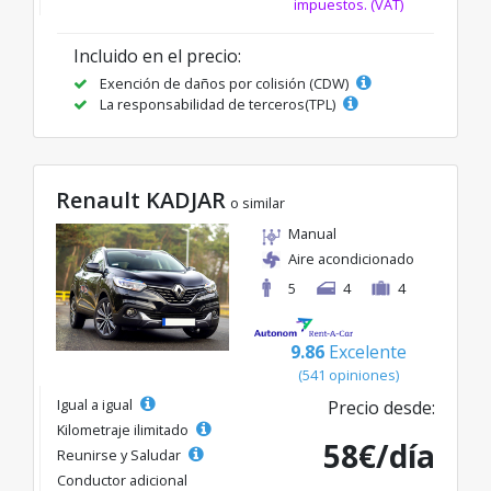
impuestos. (VAT)
Incluido en el precio:
Exención de daños por colisión (CDW)
La responsabilidad de terceros(TPL)
Renault KADJAR
o similar
Manual
Aire acondicionado
5
4
4
9.86
Excelente
(541 opiniones)
Igual a igual
Precio desde:
Kilometraje ilimitado
58€/día
Reunirse y Saludar
Conductor adicional