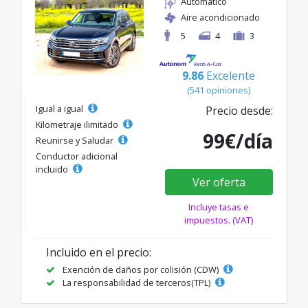
Automático
Aire acondicionado
5
4
3
9.86
Excelente
(541 opiniones)
Igual a igual
Precio desde:
Kilometraje ilimitado
99€/día
Reunirse y Saludar
Conductor adicional
incluido
Ver oferta
Incluye tasas e
impuestos. (VAT)
Incluido en el precio:
Exención de daños por colisión (CDW)
La responsabilidad de terceros(TPL)