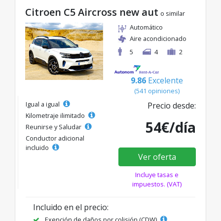
Citroen C5 Aircross new aut
o similar
Automático
Aire acondicionado
5
4
2
9.86
Excelente
(541 opiniones)
Igual a igual
Precio desde:
Kilometraje ilimitado
54€/día
Reunirse y Saludar
Conductor adicional
incluido
Ver oferta
Incluye tasas e
impuestos. (VAT)
Incluido en el precio:
Exención de daños por colisión (CDW)