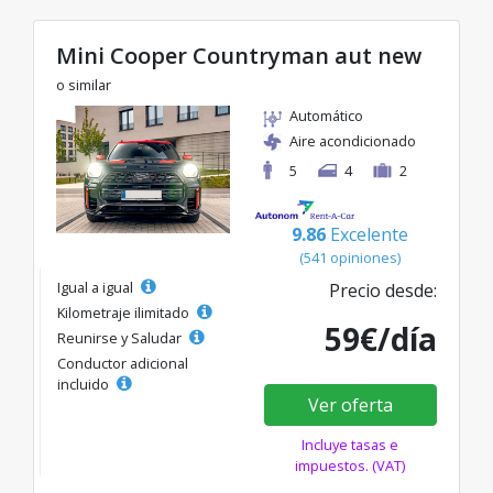
Mini Cooper Countryman aut new
o similar
Automático
Aire acondicionado
5
4
2
9.86
Excelente
(541 opiniones)
Igual a igual
Precio desde:
Kilometraje ilimitado
59€/día
Reunirse y Saludar
Conductor adicional
incluido
Ver oferta
Incluye tasas e
impuestos. (VAT)