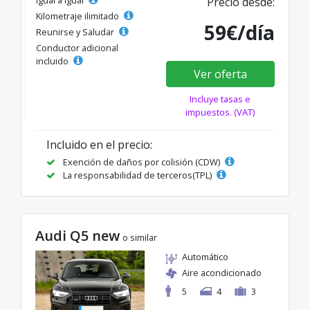
Precio desde:
Kilometraje ilimitado
59€/día
Reunirse y Saludar
Conductor adicional
incluido
Ver oferta
Incluye tasas e
impuestos. (VAT)
Incluido en el precio:
Exención de daños por colisión (CDW)
La responsabilidad de terceros(TPL)
Audi Q5 new
o similar
Automático
Aire acondicionado
5
4
3