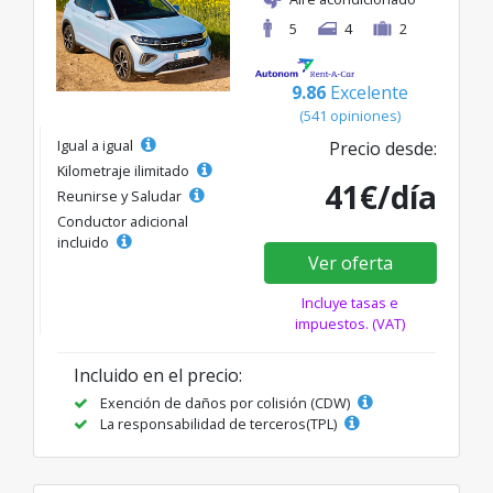
5
4
2
9.86
Excelente
(541 opiniones)
Igual a igual
Precio desde:
Kilometraje ilimitado
41€/día
Reunirse y Saludar
Conductor adicional
incluido
Ver oferta
Incluye tasas e
impuestos. (VAT)
Incluido en el precio:
Exención de daños por colisión (CDW)
La responsabilidad de terceros(TPL)