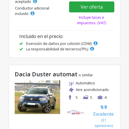
aceptado
Ver oferta
Conductor adicional
incluido
Incluye tasas e
impuestos. (VAT)
Incluido en el precio:
Exención de daños por colisión (CDW)
La responsabilidad de terceros(TPL)
Dacia Duster automat
o similar
Automático
Aire acondicionado
5
5
4
9.9
Excelente
(31
opiniones)