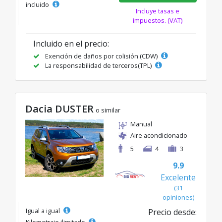
incluido
Incluye tasas e
impuestos. (VAT)
Incluido en el precio:
Exención de daños por colisión (CDW)
La responsabilidad de terceros(TPL)
Dacia DUSTER
o similar
Manual
Aire acondicionado
5
4
3
9.9
Excelente
(31
opiniones)
Igual a igual
Precio desde:
Kilometraje ilimitado