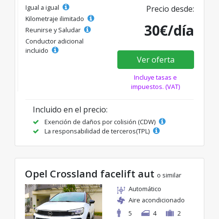
Igual a igual
Precio desde:
Kilometraje ilimitado
30€/día
Reunirse y Saludar
Conductor adicional
incluido
Ver oferta
Incluye tasas e
impuestos. (VAT)
Incluido en el precio:
Exención de daños por colisión (CDW)
La responsabilidad de terceros(TPL)
Opel Crossland facelift aut
o similar
Automático
Aire acondicionado
5
4
2