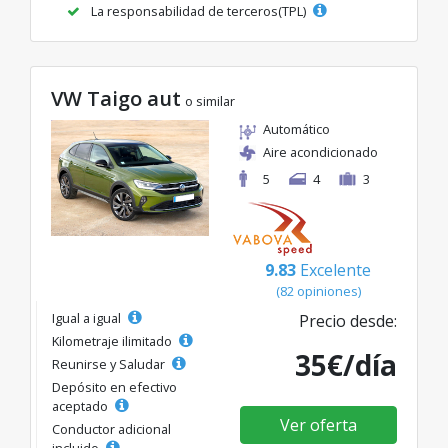
La responsabilidad de terceros(TPL)
VW Taigo aut
o similar
Automático
Aire acondicionado
5
4
3
9.83
Excelente
(82 opiniones)
Igual a igual
Precio desde:
Kilometraje ilimitado
35€/día
Reunirse y Saludar
Depósito en efectivo
aceptado
Ver oferta
Conductor adicional
incluido