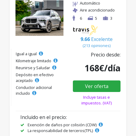
Automático
Aire acondicionado
6
5
3
9.66
Excelente
(213 opiniones)
Igual a igual
Precio desde:
Kilometraje limitado
168€/día
Reunirse y Saludar
Depósito en efectivo
aceptado
Ver oferta
Conductor adicional
incluido
Incluye tasas e
impuestos. (VAT)
Incluido en el precio:
Exención de daños por colisión (CDW)
La responsabilidad de terceros(TPL)