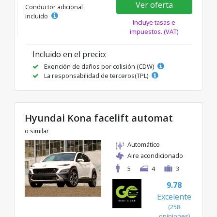
Ver oferta
Conductor adicional
incluido
Incluye tasas e
impuestos. (VAT)
Incluido en el precio:
Exención de daños por colisión (CDW)
La responsabilidad de terceros(TPL)
Hyundai Kona facelift automat
o similar
Automático
Aire acondicionado
5
4
3
9.78
Excelente
(258
opiniones)