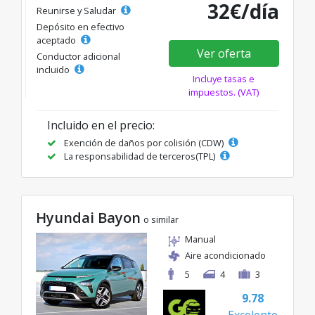
32€/día
Reunirse y Saludar
Depósito en efectivo
aceptado
Ver oferta
Conductor adicional
incluido
Incluye tasas e
impuestos. (VAT)
Incluido en el precio:
Exención de daños por colisión (CDW)
La responsabilidad de terceros(TPL)
Hyundai Bayon
o similar
Manual
Aire acondicionado
5
4
3
9.78