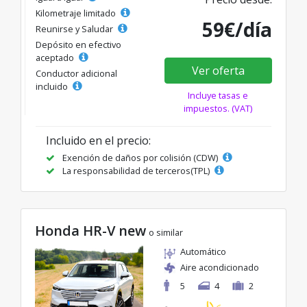
Kilometraje limitado
59€/día
Reunirse y Saludar
Depósito en efectivo
aceptado
Ver oferta
Conductor adicional
incluido
Incluye tasas e
impuestos. (VAT)
Incluido en el precio:
Exención de daños por colisión (CDW)
La responsabilidad de terceros(TPL)
Honda HR-V new
o similar
Automático
Aire acondicionado
5
4
2