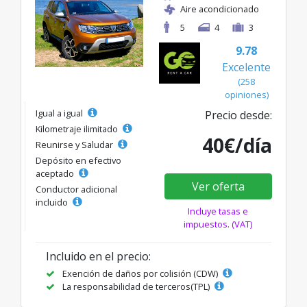
Aire acondicionado
5
4
3
9.78
Excelente
(258
opiniones)
Igual a igual
Precio desde:
Kilometraje ilimitado
40€/día
Reunirse y Saludar
Depósito en efectivo
aceptado
Ver oferta
Conductor adicional
incluido
Incluye tasas e
impuestos. (VAT)
Incluido en el precio:
Exención de daños por colisión (CDW)
La responsabilidad de terceros(TPL)