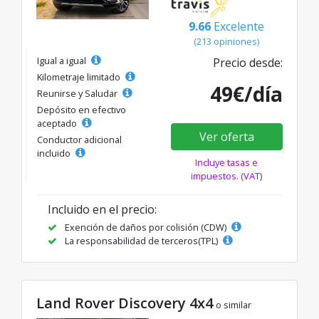
9.66
Excelente
(213 opiniones)
Igual a igual
Precio desde:
Kilometraje limitado
49€/día
Reunirse y Saludar
Depósito en efectivo
aceptado
Ver oferta
Conductor adicional
incluido
Incluye tasas e
impuestos. (VAT)
Incluido en el precio:
Exención de daños por colisión (CDW)
La responsabilidad de terceros(TPL)
Land Rover Discovery 4x4
o similar