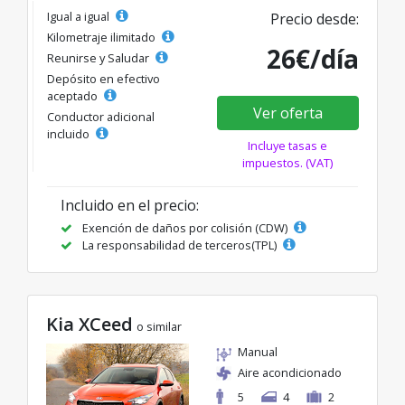
Igual a igual
Precio desde:
Kilometraje ilimitado
26€/día
Reunirse y Saludar
Depósito en efectivo
aceptado
Ver oferta
Conductor adicional
incluido
Incluye tasas e
impuestos. (VAT)
Incluido en el precio:
Exención de daños por colisión (CDW)
La responsabilidad de terceros(TPL)
Kia XCeed
o similar
Manual
Aire acondicionado
5
4
2