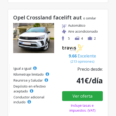
Opel Crossland facelift aut
o similar
Automático
Aire acondicionado
5
4
2
9.66
Excelente
(213 opiniones)
Igual a igual
Precio desde:
Kilometraje limitado
41€/día
Reunirse y Saludar
Depósito en efectivo
aceptado
Ver oferta
Conductor adicional
incluido
Incluye tasas e
impuestos. (VAT)