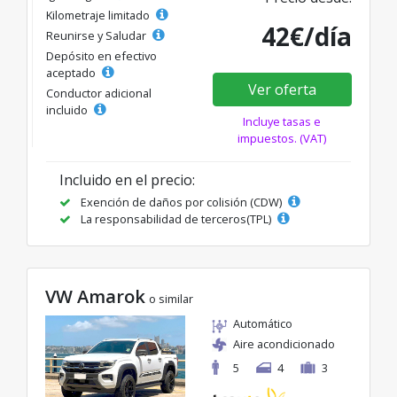
Kilometraje limitado
42€/día
Reunirse y Saludar
Depósito en efectivo
aceptado
Ver oferta
Conductor adicional
incluido
Incluye tasas e
impuestos. (VAT)
Incluido en el precio:
Exención de daños por colisión (CDW)
La responsabilidad de terceros(TPL)
VW Amarok
o similar
Automático
Aire acondicionado
5
4
3