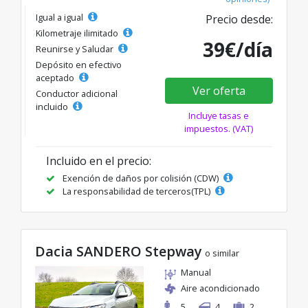
Igual a igual
Precio desde:
Kilometraje ilimitado
39€/día
Reunirse y Saludar
Depósito en efectivo
aceptado
Ver oferta
Conductor adicional
incluido
Incluye tasas e
impuestos. (VAT)
Incluido en el precio:
Exención de daños por colisión (CDW)
La responsabilidad de terceros(TPL)
Dacia SANDERO Stepway
o similar
Manual
Aire acondicionado
5
4
2