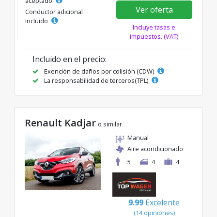
aceptado
Ver oferta
Conductor adicional
incluido
Incluye tasas e
impuestos. (VAT)
Incluido en el precio:
Exención de daños por colisión (CDW)
La responsabilidad de terceros(TPL)
Renault Kadjar
o similar
Manual
Aire acondicionado
5
4
4
9.99
Excelente
(14 opiniones)