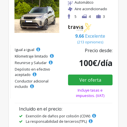
Automático
Aire acondicionado
5
4
3
9.66
Excelente
(213 opiniones)
Igual a igual
Precio desde:
Kilometraje limitado
100€/día
Reunirse y Saludar
Depósito en efectivo
aceptado
Ver oferta
Conductor adicional
incluido
Incluye tasas e
impuestos. (VAT)
Incluido en el precio:
Exención de daños por colisión (CDW)
La responsabilidad de terceros(TPL)