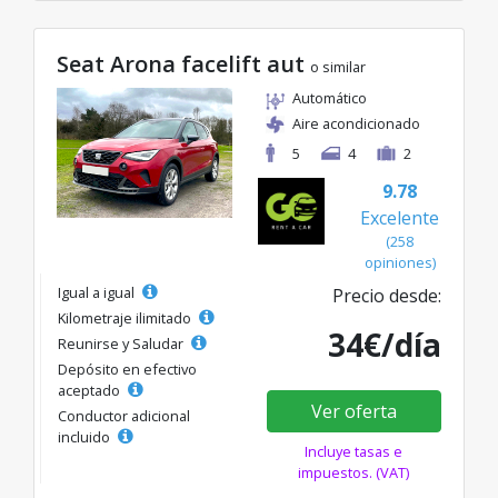
Seat Arona facelift aut
o similar
Automático
Aire acondicionado
5
4
2
9.78
Excelente
(258
opiniones)
Igual a igual
Precio desde:
Kilometraje ilimitado
34€/día
Reunirse y Saludar
Depósito en efectivo
aceptado
Ver oferta
Conductor adicional
incluido
Incluye tasas e
impuestos. (VAT)