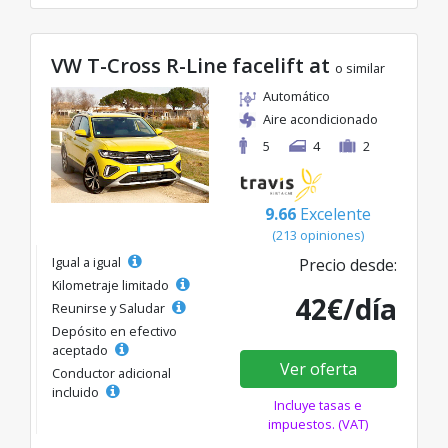
VW T-Cross R-Line facelift at
o similar
Automático
Aire acondicionado
5
4
2
9.66
Excelente
(213 opiniones)
Igual a igual
Precio desde:
Kilometraje limitado
42€/día
Reunirse y Saludar
Depósito en efectivo
aceptado
Ver oferta
Conductor adicional
incluido
Incluye tasas e
impuestos. (VAT)