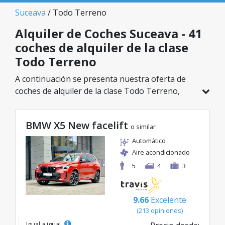
Suceava
/ Todo Terreno
Alquiler de Coches Suceava - 41
coches de alquiler de la clase
Todo Terreno
A continuación se presenta nuestra oferta de
coches de alquiler de la clase Todo Terreno,
disponible en Suceava. De un total de 41
vehículos en esta ubicación, puedes elegir el
BMW X5 New facelift
modelo ideal de la categoría seleccionada, con
o similar
tarifas excelentes desde solo 26€/día.
Automático
Aire acondicionado
5
4
3
9.66
Excelente
(213 opiniones)
Igual a igual