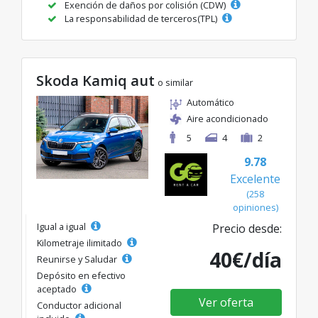
Exención de daños por colisión (CDW)
La responsabilidad de terceros(TPL)
Skoda Kamiq aut
o similar
Automático
Aire acondicionado
5
4
2
9.78
Excelente
(258
opiniones)
Igual a igual
Precio desde:
Kilometraje ilimitado
40€/día
Reunirse y Saludar
Depósito en efectivo
aceptado
Ver oferta
Conductor adicional