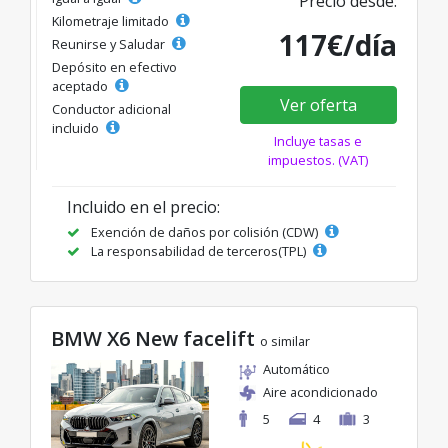
Precio desde:
Kilometraje limitado
117€/día
Reunirse y Saludar
Depósito en efectivo
aceptado
Ver oferta
Conductor adicional
incluido
Incluye tasas e
impuestos. (VAT)
Incluido en el precio:
Exención de daños por colisión (CDW)
La responsabilidad de terceros(TPL)
BMW X6 New facelift
o similar
Automático
Aire acondicionado
5
4
3