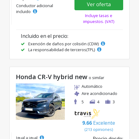
Ver oferta
Conductor adicional
incluido
Incluye tasas e
impuestos. (VAT)
Incluido en el precio:
Exención de daños por colisión (CDW)
La responsabilidad de terceros(TPL)
Honda CR-V hybrid new
o similar
Automático
Aire acondicionado
5
4
3
9.66
Excelente
(213 opiniones)
Igual a igual
Precio desde: