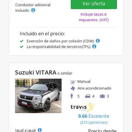
Ver oferta
Conductor adicional
incluido
Incluye tasas e
impuestos. (VAT)
Incluido en el precio:
Exención de daños por colisión (CDW)
La responsabilidad de terceros(TPL)
Suzuki VITARA
o similar
Manual
Aire acondicionado
5
4
3
9.66
Excelente
(213 opiniones)
Igual a igual
Precio desde: