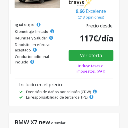
9.66
Excelente
(213 opiniones)
Igual a igual
Precio desde:
Kilometraje limitado
117€/día
Reunirse y Saludar
Depósito en efectivo
aceptado
Ver oferta
Conductor adicional
incluido
Incluye tasas e
impuestos. (VAT)
Incluido en el precio:
Exención de daños por colisión (CDW)
La responsabilidad de terceros(TPL)
BMW X7 new
o similar