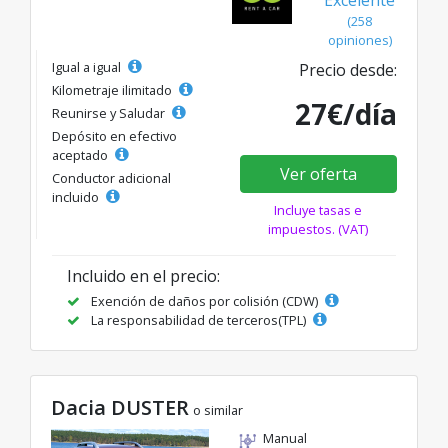
Excelente
(258
opiniones)
Igual a igual
Precio desde:
Kilometraje ilimitado
27€/día
Reunirse y Saludar
Depósito en efectivo
aceptado
Ver oferta
Conductor adicional
incluido
Incluye tasas e
impuestos. (VAT)
Incluido en el precio:
Exención de daños por colisión (CDW)
La responsabilidad de terceros(TPL)
Dacia DUSTER
o similar
Manual