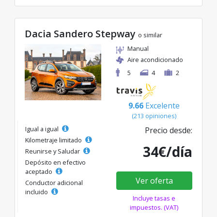
Dacia Sandero Stepway
o similar
Manual
Aire acondicionado
5
4
2
9.66
Excelente
(213 opiniones)
Igual a igual
Precio desde:
Kilometraje limitado
34€/día
Reunirse y Saludar
Depósito en efectivo
aceptado
Ver oferta
Conductor adicional
incluido
Incluye tasas e
impuestos. (VAT)