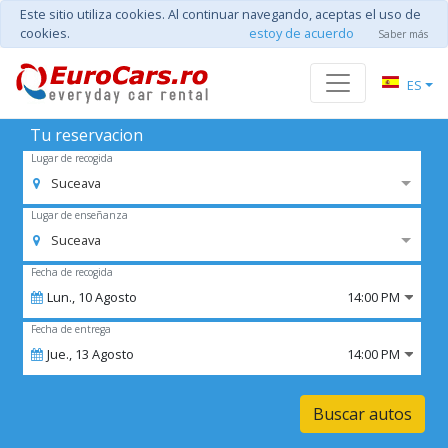
Este sitio utiliza cookies. Al continuar navegando, aceptas el uso de
cookies.
estoy de acuerdo
Saber más
ES
Tu reservacion
Lugar de recogida
Suceava
Lugar de enseñanza
Suceava
Fecha de recogida
Lun.,
10
Agosto
14:00 PM
Fecha de entrega
Jue.,
13
Agosto
14:00 PM
Buscar autos