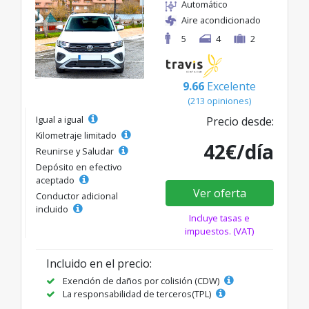
Automático
Aire acondicionado
5
4
2
9.66
Excelente
(213 opiniones)
Igual a igual
Precio desde:
Kilometraje limitado
42€/día
Reunirse y Saludar
Depósito en efectivo
aceptado
Ver oferta
Conductor adicional
incluido
Incluye tasas e
impuestos. (VAT)
Incluido en el precio:
Exención de daños por colisión (CDW)
La responsabilidad de terceros(TPL)