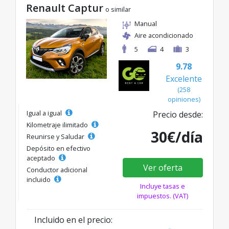
Renault Captur
o similar
Manual
Aire acondicionado
5
4
3
9.78
Excelente
(258
opiniones)
Igual a igual
Precio desde:
Kilometraje ilimitado
30€/día
Reunirse y Saludar
Depósito en efectivo
aceptado
Ver oferta
Conductor adicional
incluido
Incluye tasas e
impuestos. (VAT)
Incluido en el precio: