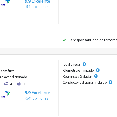
9.9
Excelente
(541 opiniones)
La responsabilidad de tercero
Igual a igual
Kilometraje ilimitado
utomático
Reunirse y Saludar
ire acondicionado
Conductor adicional incluido
4
3
9.9
Excelente
(541 opiniones)