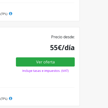
s(TPL)
Precio desde:
55€/día
Ver oferta
Incluye tasas e impuestos. (VAT)
s(TPL)