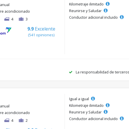
Kilometraje ilimitado
anual
Reunirse y Saludar
ire acondicionado
Conductor adicional incluido
4
3
9.9
Excelente
(541 opiniones)
La responsabilidad de tercero
Igual a igual
Kilometraje ilimitado
anual
Reunirse y Saludar
ire acondicionado
Conductor adicional incluido
4
2