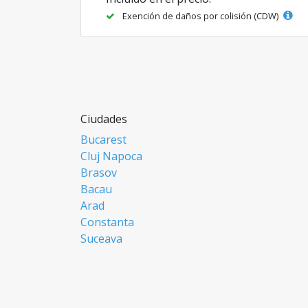
Exención de daños por colisión (CDW)
Ciudades
Bucarest
Cluj Napoca
Brasov
Bacau
Arad
Constanta
Suceava
Focsani
Ploiesti
Botosani
Resita