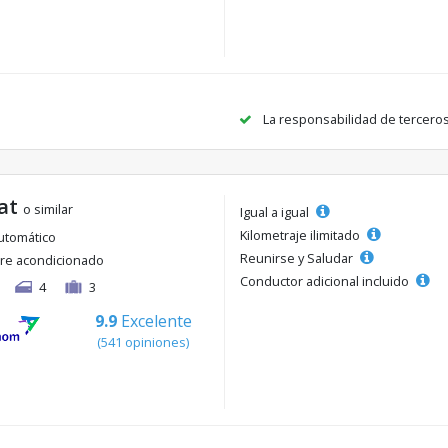
La responsabilidad de tercero
 at
o similar
Igual a igual
Kilometraje ilimitado
utomático
Reunirse y Saludar
ire acondicionado
Conductor adicional incluido
4
3
9.9
Excelente
(541 opiniones)