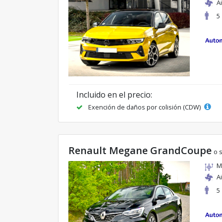
A
5
Incluido en el precio:
Exención de daños por colisión (CDW)
Renault Megane GrandCoupe
o s
M
A
5