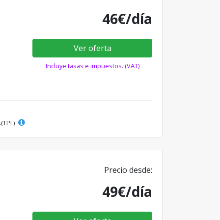
46€/día
Ver oferta
Incluye tasas e impuestos. (VAT)
s(TPL)
Precio desde:
49€/día