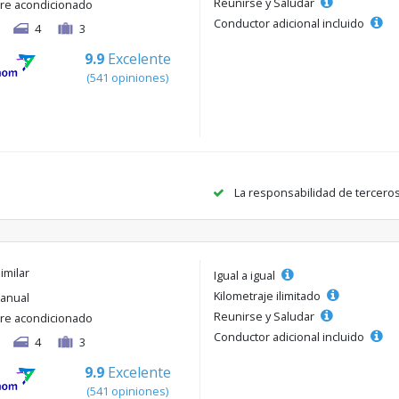
Reunirse y Saludar
ire acondicionado
Conductor adicional incluido
4
3
9.9
Excelente
(541 opiniones)
La responsabilidad de tercero
imilar
Igual a igual
Kilometraje ilimitado
anual
Reunirse y Saludar
ire acondicionado
Conductor adicional incluido
4
3
9.9
Excelente
(541 opiniones)