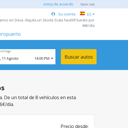
estoy de acuerdo
Saber más
Su cuenta
ES
nos en Deva. Alquila un Skoda Scala facelift barato por
46€/día
aeropuerto
 entrega
Buscar autos
,
11
Agosto
14:00 PM
os
. De un total de 8 vehículos en esta
6€/día.
Precio desde: