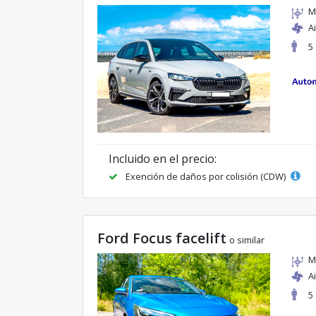
M
A
5
Incluido en el precio:
Exención de daños por colisión (CDW)
Ford Focus facelift
o similar
M
A
5