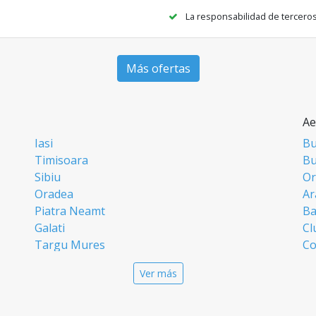
La responsabilidad de tercero
Más ofertas
Ae
Iasi
Bu
Timisoara
Bu
Sibiu
Or
Oradea
Ar
Piatra Neamt
Ba
Galati
Cl
Targu Mures
Co
Targoviste
Ia
Ver más
Craiova
Si
Deva
Ti
Alba Iulia
Su