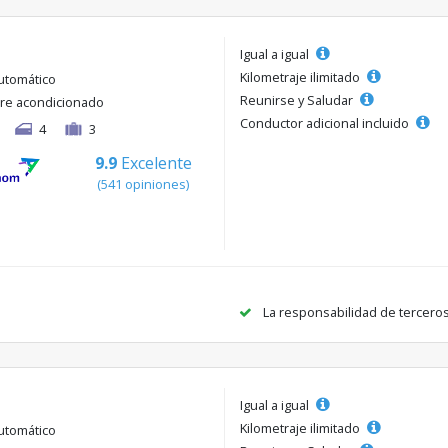
Igual a igual
Kilometraje ilimitado
utomático
Reunirse y Saludar
ire acondicionado
Conductor adicional incluido
4
3
9.9
Excelente
(541 opiniones)
La responsabilidad de tercero
Igual a igual
Kilometraje ilimitado
utomático