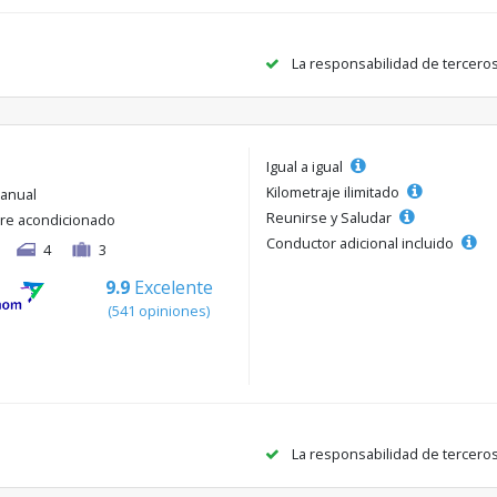
La responsabilidad de tercero
Igual a igual
Kilometraje ilimitado
anual
Reunirse y Saludar
ire acondicionado
Conductor adicional incluido
4
3
9.9
Excelente
(541 opiniones)
La responsabilidad de tercero