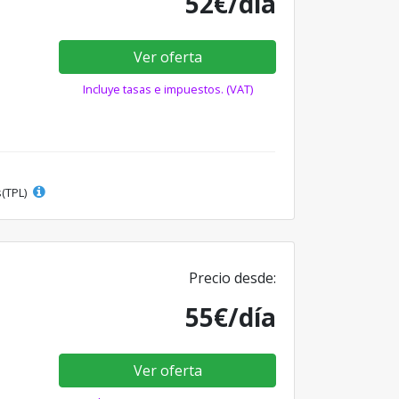
52€/día
Ver oferta
Incluye tasas e impuestos. (VAT)
s(TPL)
Precio desde:
55€/día
Ver oferta