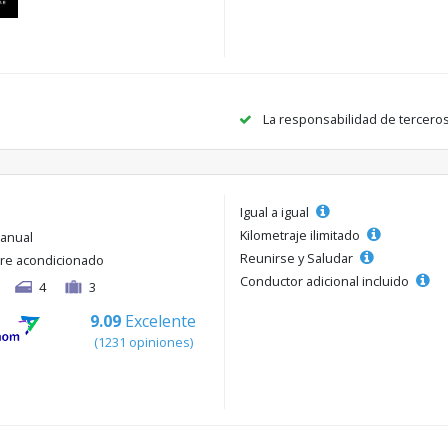
La responsabilidad de tercero
Igual a igual
Kilometraje ilimitado
anual
Reunirse y Saludar
ire acondicionado
Conductor adicional incluido
4
3
9.09
Excelente
(1231 opiniones)