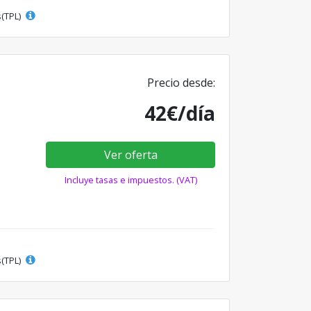
s(TPL)
Precio desde:
42€/día
Ver oferta
Incluye tasas e impuestos. (VAT)
s(TPL)