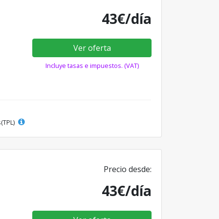
43€/día
Ver oferta
Incluye tasas e impuestos. (VAT)
s(TPL)
Precio desde:
43€/día