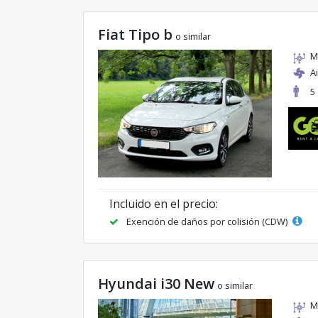
Fiat Tipo b
o similar
M
A
5
Incluido en el precio:
Exención de daños por colisión (CDW)
Hyundai i30 New
o similar
M