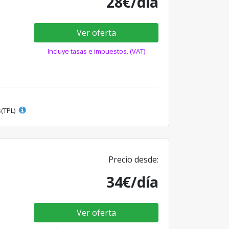
28€/día
Ver oferta
Incluye tasas e impuestos. (VAT)
s(TPL)
Precio desde:
34€/día
Ver oferta