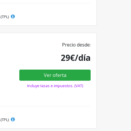
s(TPL)
Precio desde:
29€/día
Ver oferta
Incluye tasas e impuestos. (VAT)
s(TPL)