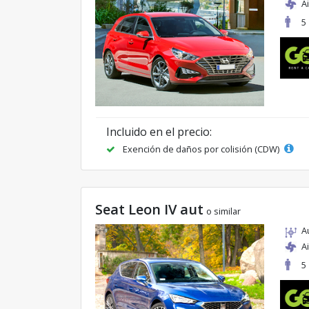
A
5
Incluido en el precio:
Exención de daños por colisión (CDW)
Seat Leon IV aut
o similar
A
A
5