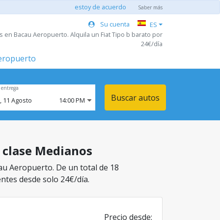
estoy de acuerdo
Saber más
Su cuenta
ES
 en Bacau Aeropuerto. Alquila un Fiat Tipo b barato por
24€/día
aeropuerto
 entrega
Buscar autos
,
11
Agosto
14:00 PM
a clase Medianos
au Aeropuerto. De un total de 18
entes desde solo 24€/día.
Precio desde: