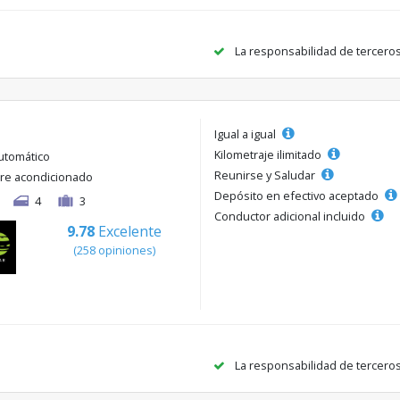
La responsabilidad de tercero
Igual a igual
Kilometraje ilimitado
utomático
Reunirse y Saludar
ire acondicionado
Depósito en efectivo aceptado
4
3
Conductor adicional incluido
9.78
Excelente
(258 opiniones)
La responsabilidad de tercero