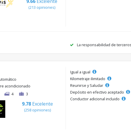
9.66
Excelente
(213 opiniones)
La responsabilidad de tercero
Igual a igual
Kilometraje ilimitado
utomático
Reunirse y Saludar
ire acondicionado
Depósito en efectivo aceptado
4
3
Conductor adicional incluido
9.78
Excelente
(258 opiniones)