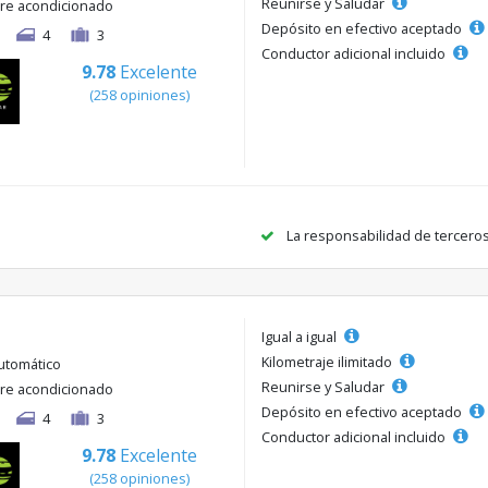
Reunirse y Saludar
ire acondicionado
Depósito en efectivo aceptado
4
3
Conductor adicional incluido
9.78
Excelente
(258 opiniones)
La responsabilidad de tercero
Igual a igual
Kilometraje ilimitado
utomático
Reunirse y Saludar
ire acondicionado
Depósito en efectivo aceptado
4
3
Conductor adicional incluido
9.78
Excelente
(258 opiniones)