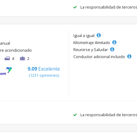
La responsabilidad de tercero
Igual a igual
Kilometraje ilimitado
anual
Reunirse y Saludar
ire acondicionado
Conductor adicional incluido
4
2
9.09
Excelente
(1231 opiniones)
La responsabilidad de tercero