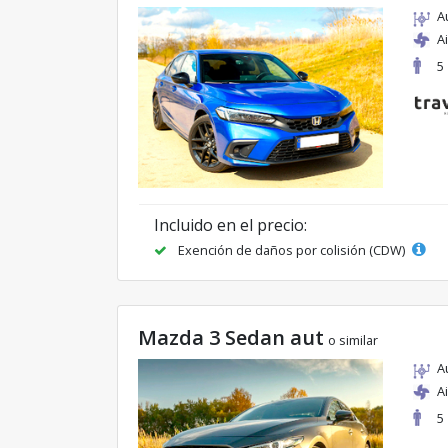
A
A
5
Incluido en el precio:
Exención de daños por colisión (CDW)
Mazda 3 Sedan aut
o similar
A
A
5