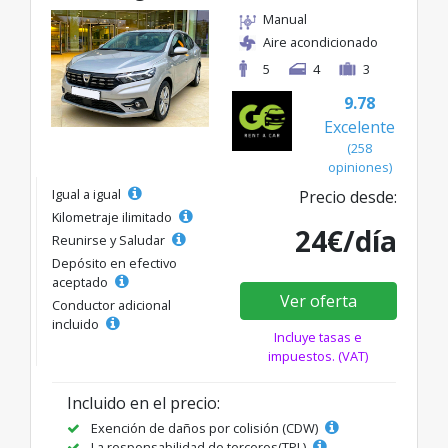
Manual
Aire acondicionado
5
4
3
9.78
Excelente
(258
opiniones)
Igual a igual
Precio desde:
Kilometraje ilimitado
24€/día
Reunirse y Saludar
Depósito en efectivo
aceptado
Ver oferta
Conductor adicional
incluido
Incluye tasas e
impuestos. (VAT)
Incluido en el precio:
Exención de daños por colisión (CDW)
La responsabilidad de terceros(TPL)