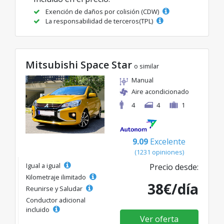
Exención de daños por colisión (CDW)
La responsabilidad de terceros(TPL)
Mitsubishi Space Star
o similar
Manual
Aire acondicionado
4
4
1
9.09
Excelente
(1231 opiniones)
Igual a igual
Precio desde:
Kilometraje ilimitado
38€/día
Reunirse y Saludar
Conductor adicional
incluido
Ver oferta