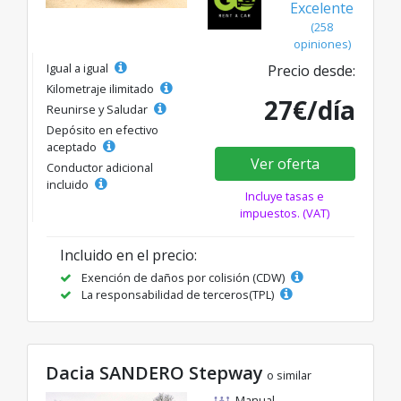
Excelente
(258
opiniones)
Igual a igual
Precio desde:
Kilometraje ilimitado
27€/día
Reunirse y Saludar
Depósito en efectivo
aceptado
Ver oferta
Conductor adicional
incluido
Incluye tasas e
impuestos. (VAT)
Incluido en el precio:
Exención de daños por colisión (CDW)
La responsabilidad de terceros(TPL)
Dacia SANDERO Stepway
o similar
Manual