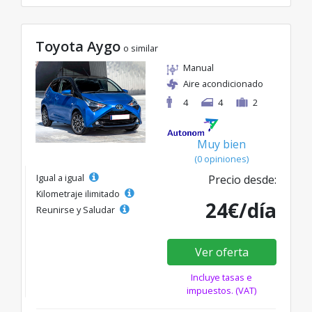
Toyota Aygo
o similar
Manual
Aire acondicionado
4
4
2
Muy bien
(0 opiniones)
Igual a igual
Precio desde:
Kilometraje ilimitado
24€/día
Reunirse y Saludar
Ver oferta
Incluye tasas e
impuestos. (VAT)