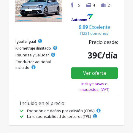
5
4
2
9.09
Excelente
(1231 opiniones)
Igual a igual
Precio desde:
Kilometraje ilimitado
39€/día
Reunirse y Saludar
Conductor adicional
incluido
Ver oferta
Incluye tasas e
impuestos. (VAT)
Incluido en el precio:
Exención de daños por colisión (CDW)
La responsabilidad de terceros(TPL)