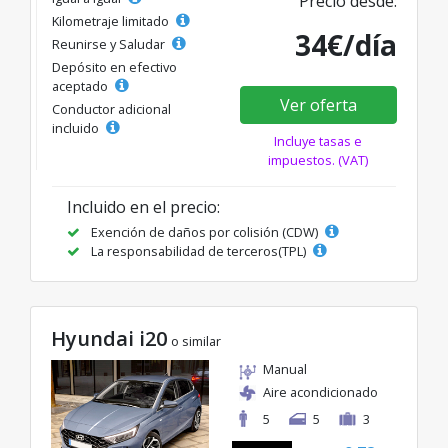
Precio desde:
Kilometraje limitado
34€/día
Reunirse y Saludar
Depósito en efectivo
aceptado
Ver oferta
Conductor adicional
incluido
Incluye tasas e
impuestos. (VAT)
Incluido en el precio:
Exención de daños por colisión (CDW)
La responsabilidad de terceros(TPL)
Hyundai i20
o similar
Manual
Aire acondicionado
5
5
3