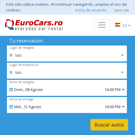
Este sitio utiliza cookies. Al continuar navegando, aceptas el uso de
cookies.
estoy de acuerdo
Saber más
ES
Tu reservacion
Lugar de recogida
Iasi
Lugar de enseñanza
Iasi
Fecha de recogida
Dom.,
09
Agosto
14:00 PM
Fecha de entrega
Mié.,
12
Agosto
14:00 PM
Buscar autos