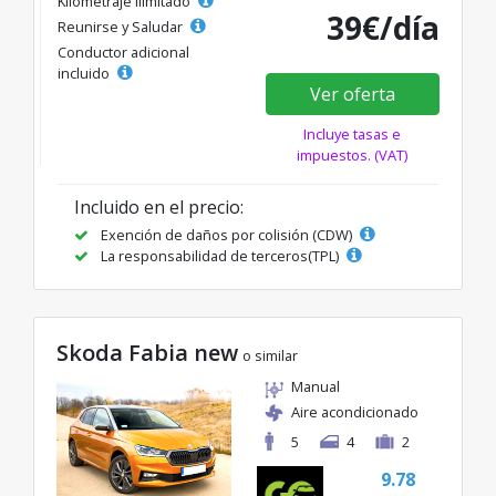
Kilometraje ilimitado
39€/día
Reunirse y Saludar
Conductor adicional
incluido
Ver oferta
Incluye tasas e
impuestos. (VAT)
Incluido en el precio:
Exención de daños por colisión (CDW)
La responsabilidad de terceros(TPL)
Skoda Fabia new
o similar
Manual
Aire acondicionado
5
4
2
9.78