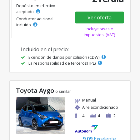
Depósito en efectivo
aceptado
Ver oferta
Conductor adicional
incluido
Incluye tasas e
impuestos. (VAT)
Incluido en el precio:
Exención de daños por colisión (CDW)
La responsabilidad de terceros(TPL)
Toyota Aygo
o similar
Manual
Aire acondicionado
4
4
2
9.09
Excelente