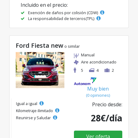
Incluido en el precio:
Exención de daños por colisión (CDW)
La responsabilidad de terceros(TPL)
Ford Fiesta new
o similar
Manual
Aire acondicionado
5
4
2
Muy bien
(0 opiniones)
Igual a igual
Precio desde:
Kilometraje ilimitado
28€/día
Reunirse y Saludar
Ver oferta