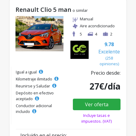
Renault Clio 5 man
o similar
Manual
Aire acondicionado
5
4
2
9.78
Excelente
(258
opiniones)
Igual a igual
Precio desde:
Kilometraje ilimitado
27€/día
Reunirse y Saludar
Depósito en efectivo
aceptado
Ver oferta
Conductor adicional
incluido
Incluye tasas e
impuestos. (VAT)
Incluido en el precio: