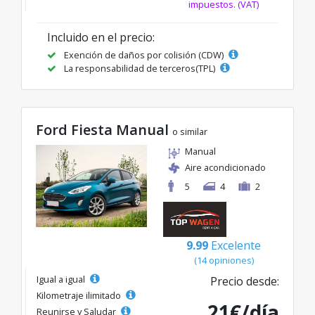
impuestos. (VAT)
Incluido en el precio:
Exención de daños por colisión (CDW)
La responsabilidad de terceros(TPL)
Ford Fiesta Manual
o similar
Manual
Aire acondicionado
5
4
2
9.99
Excelente
(14 opiniones)
Igual a igual
Precio desde:
Kilometraje ilimitado
21€/día
Reunirse y Saludar