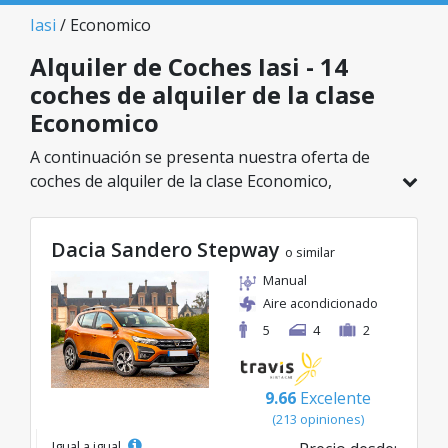
Iasi
/ Economico
Alquiler de Coches Iasi - 14
coches de alquiler de la clase
Economico
A continuación se presenta nuestra oferta de
coches de alquiler de la clase Economico,
disponible en Iasi. De un total de 14 vehículos en
esta ubicación, puedes elegir el modelo ideal de
Dacia Sandero Stepway
la categoría seleccionada, con tarifas excelentes
o similar
desde solo 21€/día.
Manual
Aire acondicionado
5
4
2
9.66
Excelente
(213 opiniones)
Igual a igual