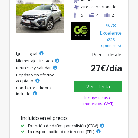
Aire acondicionado
5
4
2
9.78
Excelente
(258
opiniones)
Igual a igual
Precio desde:
Kilometraje ilimitado
27€/día
Reunirse y Saludar
Depósito en efectivo
aceptado
Ver oferta
Conductor adicional
incluido
Incluye tasas e
impuestos. (VAT)
Incluido en el precio:
Exención de daños por colisión (CDW)
La responsabilidad de terceros(TPL)