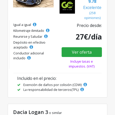
9.78
Excelente
(258
opiniones)
Igual a igual
Precio desde:
Kilometraje ilimitado
27€/día
Reunirse y Saludar
Depósito en efectivo
aceptado
Ver oferta
Conductor adicional
incluido
Incluye tasas e
impuestos. (VAT)
Incluido en el precio:
Exención de daños por colisión (CDW)
La responsabilidad de terceros(TPL)
Dacia Logan 3
o similar