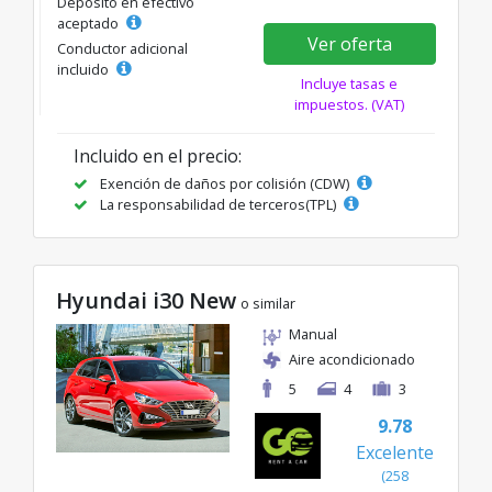
Depósito en efectivo
aceptado
Ver oferta
Conductor adicional
incluido
Incluye tasas e
impuestos. (VAT)
Incluido en el precio:
Exención de daños por colisión (CDW)
La responsabilidad de terceros(TPL)
Hyundai i30 New
o similar
Manual
Aire acondicionado
5
4
3
9.78
Excelente
(258