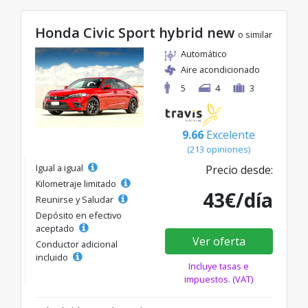
Honda Civic Sport hybrid new
o similar
Automático
Aire acondicionado
5
4
3
9.66
Excelente
(213 opiniones)
Igual a igual
Precio desde:
Kilometraje limitado
43€/día
Reunirse y Saludar
Depósito en efectivo
aceptado
Ver oferta
Conductor adicional
incluido
Incluye tasas e
impuestos. (VAT)