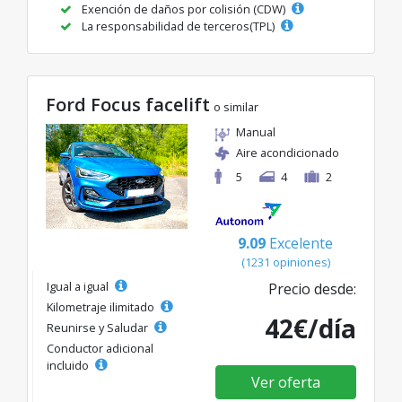
Exención de daños por colisión (CDW)
La responsabilidad de terceros(TPL)
Ford Focus facelift
o similar
Manual
Aire acondicionado
5
4
2
9.09
Excelente
(1231 opiniones)
Igual a igual
Precio desde:
Kilometraje ilimitado
42€/día
Reunirse y Saludar
Conductor adicional
incluido
Ver oferta