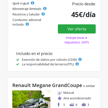
Igual a igual
Precio desde:
Kilometraje ilimitado
45€/día
Reunirse y Saludar
Conductor adicional
incluido
Ver oferta
Incluye tasas e
impuestos. (VAT)
Incluido en el precio:
Exención de daños por colisión (CDW)
La responsabilidad de terceros(TPL)
Renault Megane GrandCoupe
o similar
Manual
Aire acondicionado
5
4
3