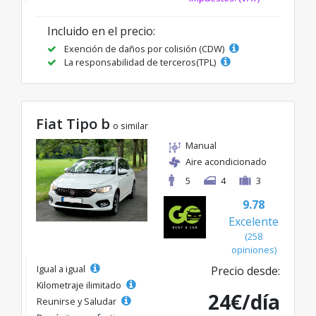
Incluido en el precio:
Exención de daños por colisión (CDW)
La responsabilidad de terceros(TPL)
Fiat Tipo b
o similar
Manual
Aire acondicionado
5
4
3
9.78
Excelente
(258
opiniones)
Igual a igual
Precio desde:
Kilometraje ilimitado
24€/día
Reunirse y Saludar