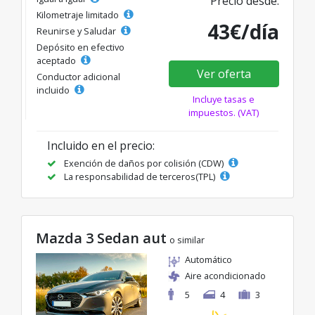
Precio desde:
Kilometraje limitado
43€/día
Reunirse y Saludar
Depósito en efectivo
aceptado
Ver oferta
Conductor adicional
incluido
Incluye tasas e
impuestos. (VAT)
Incluido en el precio:
Exención de daños por colisión (CDW)
La responsabilidad de terceros(TPL)
Mazda 3 Sedan aut
o similar
Automático
Aire acondicionado
5
4
3