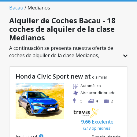
Bacau
/ Medianos
Alquiler de Coches Bacau - 18
coches de alquiler de la clase
Medianos
A continuación se presenta nuestra oferta de
coches de alquiler de la clase Medianos,
disponible en Bacau. De un total de 18 vehículos
en esta ubicación, puedes elegir el modelo ideal
Honda Civic Sport new at
de la categoría seleccionada, con tarifas
o similar
excelentes desde solo 24€/día.
Automático
Aire acondicionado
5
4
2
9.66
Excelente
(213 opiniones)
Igual a igual