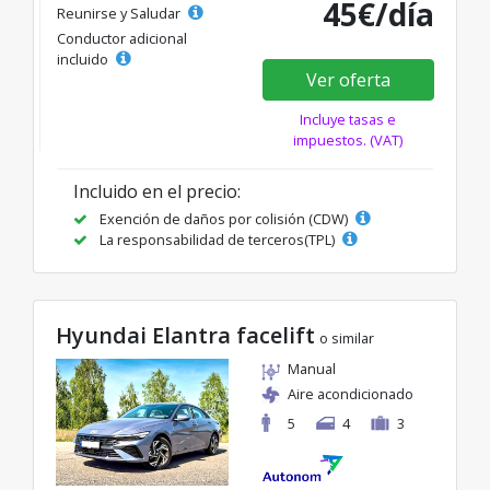
45€/día
Reunirse y Saludar
Conductor adicional
incluido
Ver oferta
Incluye tasas e
impuestos. (VAT)
Incluido en el precio:
Exención de daños por colisión (CDW)
La responsabilidad de terceros(TPL)
Hyundai Elantra facelift
o similar
Manual
Aire acondicionado
5
4
3