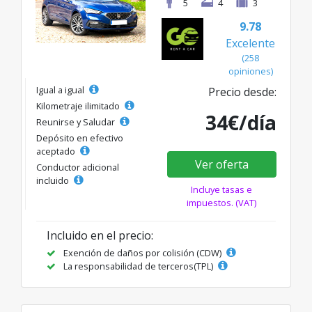
5
4
3
9.78
Excelente
(258
opiniones)
Igual a igual
Precio desde:
Kilometraje ilimitado
34€/día
Reunirse y Saludar
Depósito en efectivo
aceptado
Ver oferta
Conductor adicional
incluido
Incluye tasas e
impuestos. (VAT)
Incluido en el precio:
Exención de daños por colisión (CDW)
La responsabilidad de terceros(TPL)