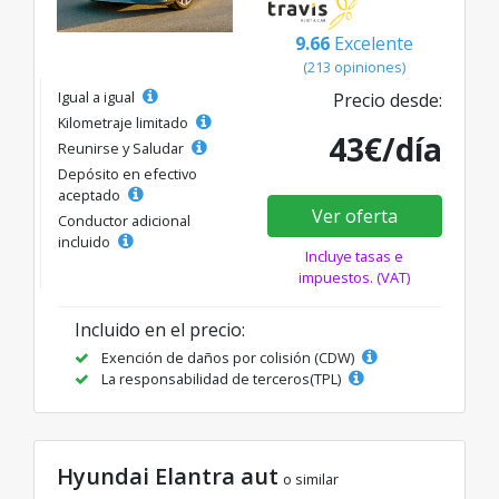
9.66
Excelente
(213 opiniones)
Igual a igual
Precio desde:
Kilometraje limitado
43€/día
Reunirse y Saludar
Depósito en efectivo
aceptado
Ver oferta
Conductor adicional
incluido
Incluye tasas e
impuestos. (VAT)
Incluido en el precio:
Exención de daños por colisión (CDW)
La responsabilidad de terceros(TPL)
Hyundai Elantra aut
o similar