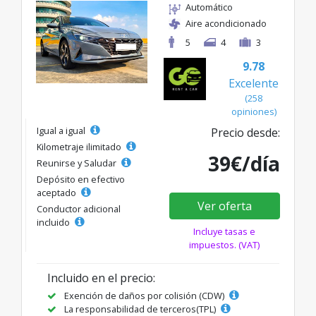
Automático
Aire acondicionado
5
4
3
9.78
Excelente
(258
opiniones)
Igual a igual
Precio desde:
Kilometraje ilimitado
39€/día
Reunirse y Saludar
Depósito en efectivo
aceptado
Ver oferta
Conductor adicional
incluido
Incluye tasas e
impuestos. (VAT)
Incluido en el precio:
Exención de daños por colisión (CDW)
La responsabilidad de terceros(TPL)