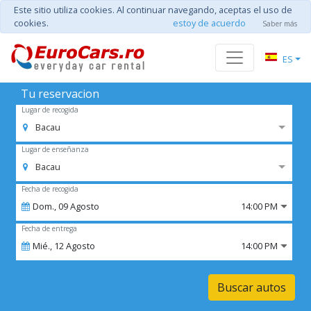
Este sitio utiliza cookies. Al continuar navegando, aceptas el uso de
cookies.
estoy de acuerdo
Saber más
ES
Tu reservacion
Lugar de recogida
Bacau
Lugar de enseñanza
Bacau
Fecha de recogida
Dom.,
09
Agosto
14:00 PM
Fecha de entrega
Mié.,
12
Agosto
14:00 PM
Buscar autos