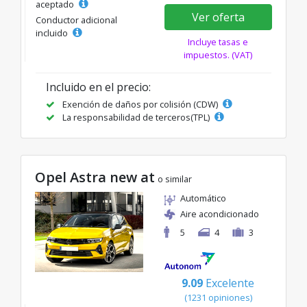
aceptado
Ver oferta
Conductor adicional
incluido
Incluye tasas e
impuestos. (VAT)
Incluido en el precio:
Exención de daños por colisión (CDW)
La responsabilidad de terceros(TPL)
Opel Astra new at
o similar
Automático
Aire acondicionado
5
4
3
9.09
Excelente
(1231 opiniones)