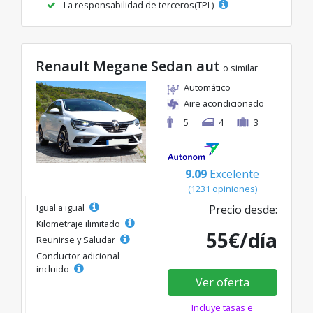
La responsabilidad de terceros(TPL)
Renault Megane Sedan aut
o similar
Automático
Aire acondicionado
5
4
3
9.09
Excelente
(1231 opiniones)
Igual a igual
Precio desde:
Kilometraje ilimitado
55€/día
Reunirse y Saludar
Conductor adicional
incluido
Ver oferta
Incluye tasas e