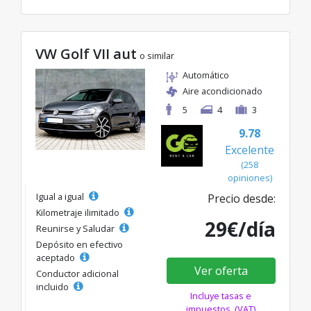
VW Golf VII aut
o similar
Automático
Aire acondicionado
5
4
3
9.78
Excelente
(258
opiniones)
Igual a igual
Precio desde:
Kilometraje ilimitado
29€/día
Reunirse y Saludar
Depósito en efectivo
aceptado
Ver oferta
Conductor adicional
incluido
Incluye tasas e
impuestos. (VAT)