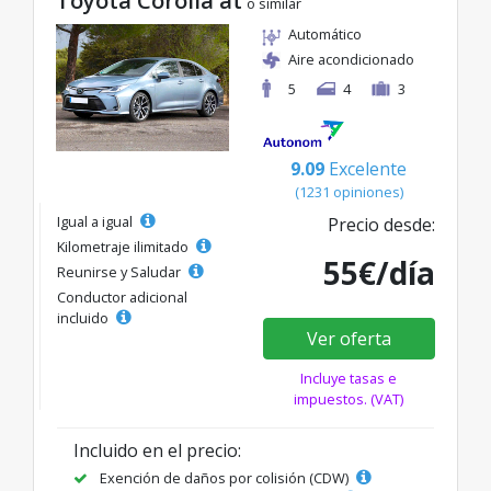
Toyota Corolla at
o similar
Automático
Aire acondicionado
5
4
3
9.09
Excelente
(1231 opiniones)
Igual a igual
Precio desde:
Kilometraje ilimitado
55€/día
Reunirse y Saludar
Conductor adicional
incluido
Ver oferta
Incluye tasas e
impuestos. (VAT)
Incluido en el precio:
Exención de daños por colisión (CDW)