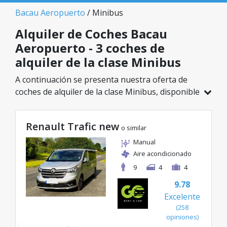
Bacau Aeropuerto
/ Minibus
Alquiler de Coches Bacau
Aeropuerto - 3 coches de
alquiler de la clase Minibus
A continuación se presenta nuestra oferta de
coches de alquiler de la clase Minibus, disponible
en Bacau Aeropuerto. De un total de 3 vehículos
en esta ubicación, puedes elegir el modelo ideal
Renault Trafic new
de la categoría seleccionada, con tarifas
o similar
excelentes desde solo 87€/día.
Manual
Aire acondicionado
9
4
4
9.78
Excelente
(258
opiniones)