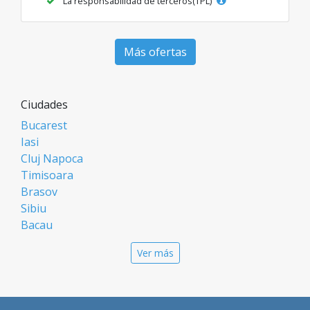
La responsabilidad de terceros(TPL)
Más ofertas
Ciudades
Bucarest
Iasi
Cluj Napoca
Timisoara
Brasov
Sibiu
Bacau
Oradea
Ver más
Arad
Piatra Neamt
Constanta
Galati