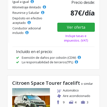
Igual a igual
Precio desde:
Kilometraje ilimitado
87€/día
Reunirse y Saludar
Depósito en efectivo
aceptado
Ver oferta
Conductor adicional
incluido
Incluye tasas e
impuestos. (VAT)
Incluido en el precio:
Exención de daños por colisión (CDW)
La responsabilidad de terceros(TPL)
Citroen Space Tourer facelift
o similar
Automático
Aire acondicionado
9
4
3