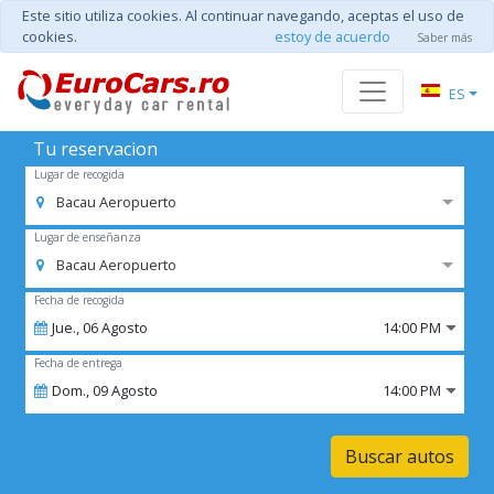
Este sitio utiliza cookies. Al continuar navegando, aceptas el uso de
cookies.
estoy de acuerdo
Saber más
ES
Tu reservacion
Lugar de recogida
Bacau Aeropuerto
Lugar de enseñanza
Bacau Aeropuerto
Fecha de recogida
Jue.,
06
Agosto
14:00 PM
Fecha de entrega
Dom.,
09
Agosto
14:00 PM
Buscar autos