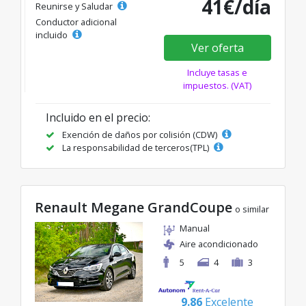
41€/día
Reunirse y Saludar
Conductor adicional
incluido
Ver oferta
Incluye tasas e
impuestos. (VAT)
Incluido en el precio:
Exención de daños por colisión (CDW)
La responsabilidad de terceros(TPL)
Renault Megane GrandCoupe
o similar
Manual
Aire acondicionado
5
4
3
9.86
Excelente