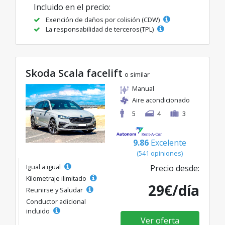
Incluido en el precio:
Exención de daños por colisión (CDW)
La responsabilidad de terceros(TPL)
Skoda Scala facelift
o similar
Manual
Aire acondicionado
5
4
3
9.86
Excelente
(541 opiniones)
Igual a igual
Precio desde:
Kilometraje ilimitado
29€/día
Reunirse y Saludar
Conductor adicional
incluido
Ver oferta