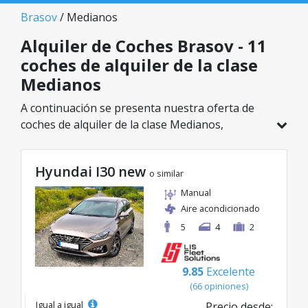
Brasov
/ Medianos
Alquiler de Coches Brasov - 11
coches de alquiler de la clase
Medianos
A continuación se presenta nuestra oferta de
coches de alquiler de la clase Medianos,
disponible en Brasov. De un total de 11
vehículos en esta ubicación, puedes elegir el
Hyundai I30 new
modelo ideal de la categoría seleccionada, con
o similar
tarifas excelentes desde solo 29€/día.
Manual
Aire acondicionado
5
4
2
9.85
Excelente
(66 opiniones)
Igual a igual
Precio desde: