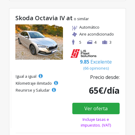
Skoda Octavia IV at
o similar
Automático
Aire acondicionado
5
4
3
9.85
Excelente
(66 opiniones)
Igual a igual
Precio desde:
Kilometraje ilimitado
65€/día
Reunirse y Saludar
Ver oferta
Incluye tasas e
impuestos. (VAT)