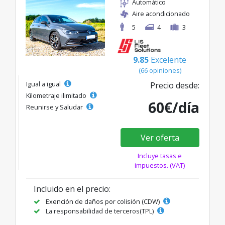
Automático
Aire acondicionado
5
4
3
9.85
Excelente
(66 opiniones)
Igual a igual
Precio desde:
Kilometraje ilimitado
60€/día
Reunirse y Saludar
Ver oferta
Incluye tasas e
impuestos. (VAT)
Incluido en el precio:
Exención de daños por colisión (CDW)
La responsabilidad de terceros(TPL)