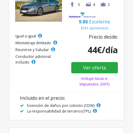
5
4
2
9.86
Excelente
(541 opiniones)
Igual a igual
Precio desde:
Kilometraje ilimitado
44€/día
Reunirse y Saludar
Conductor adicional
incluido
Ver oferta
Incluye tasas e
impuestos. (VAT)
Incluido en el precio:
Exención de daños por colisión (CDW)
La responsabilidad de terceros(TPL)