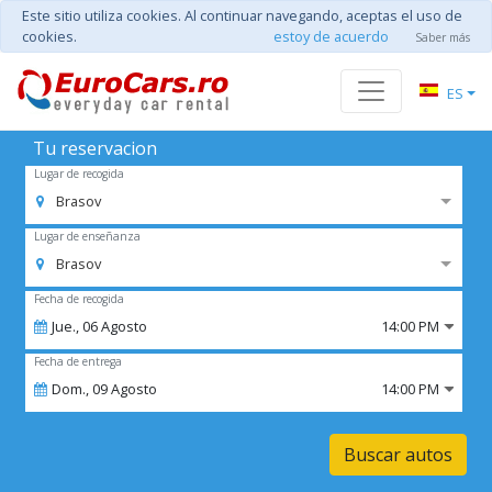
Este sitio utiliza cookies. Al continuar navegando, aceptas el uso de
cookies.
estoy de acuerdo
Saber más
ES
Tu reservacion
Lugar de recogida
Brasov
Lugar de enseñanza
Brasov
Fecha de recogida
Jue.,
06
Agosto
14:00 PM
Fecha de entrega
Dom.,
09
Agosto
14:00 PM
Buscar autos