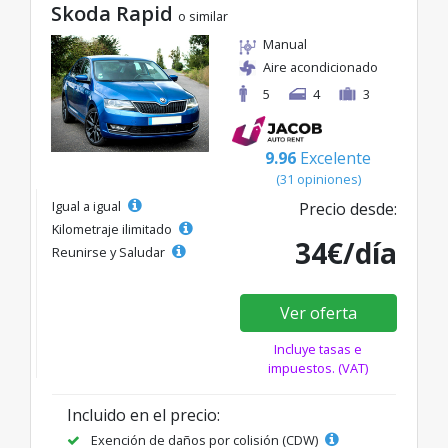
Skoda Rapid
o similar
Manual
Aire acondicionado
5
4
3
9.96
Excelente
(31 opiniones)
Igual a igual
Precio desde:
Kilometraje ilimitado
34€/día
Reunirse y Saludar
Ver oferta
Incluye tasas e
impuestos. (VAT)
Incluido en el precio:
Exención de daños por colisión (CDW)