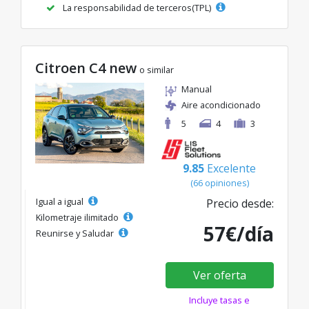
La responsabilidad de terceros(TPL)
Citroen C4 new
o similar
Manual
Aire acondicionado
5
4
3
9.85
Excelente
(66 opiniones)
Igual a igual
Precio desde:
Kilometraje ilimitado
57€/día
Reunirse y Saludar
Ver oferta
Incluye tasas e