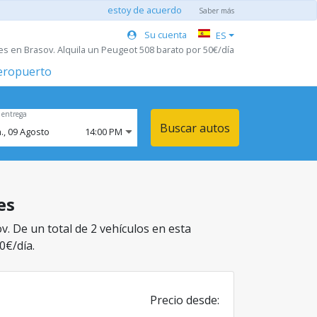
estoy de acuerdo
Saber más
Su cuenta
ES
s en Brasov. Alquila un Peugeot 508 barato por 50€/día
aeropuerto
 entrega
Buscar autos
.,
09
Agosto
14:00 PM
es
v. De un total de 2 vehículos en esta
0€/día.
Precio desde: