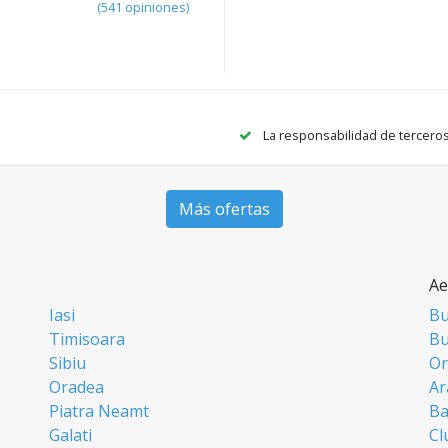
(541 opiniones)
La responsabilidad de tercero
Más ofertas
Ae
Iasi
Bu
Timisoara
Bu
Sibiu
Or
Oradea
Ar
Piatra Neamt
Ba
Galati
Cl