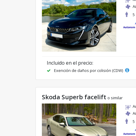
A
5
Incluido en el precio:
Exención de daños por colisión (CDW)
Skoda Superb facelift
o similar
A
A
5