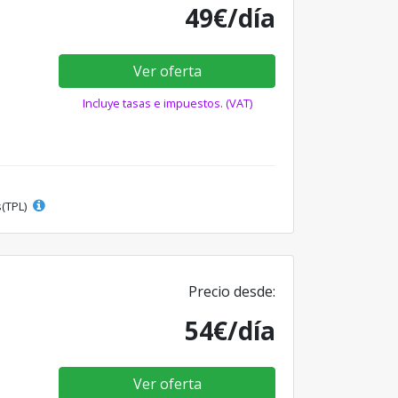
49€/día
Ver oferta
Incluye tasas e impuestos. (VAT)
s(TPL)
Precio desde:
54€/día
Ver oferta