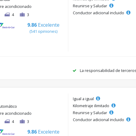
Reunirse y Saludar
ire acondicionado
Conductor adicional incluido
4
3
9.86
Excelente
(541 opiniones)
La responsabilidad de tercero
Igual a igual
Kilometraje ilimitado
utomático
Reunirse y Saludar
ire acondicionado
Conductor adicional incluido
4
3
9.86
Excelente