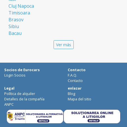
Cluj Napoca
Timisoara
Brasov
Sibiu
Bacau
Oradea
Ver más
Arad
Piatra Neamt
Constanta
Galati
Socios de Eurocars
Contacto
Suceava
Login Socios
F.A.Q.
Targu Mures
Contacto
Focsani
Legal
enlazar
Política de alquiler
Blog
Targoviste
Detalles de la compañía
Mapa del sitio
Ploiesti
ANPC
Craiova
Botosani
Deva