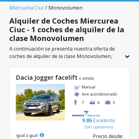
Miercurea Ciuc
/ Monovolumen
Alquiler de Coches Miercurea
Ciuc - 1 coches de alquiler de la
clase Monovolumen
A continuación se presenta nuestra oferta de
coches de alquiler de la clase Monovolumen,
disponible en Miercurea Ciuc. De un total de 1
vehículos en esta ubicación, puedes elegir el
Dacia Jogger facelift
modelo ideal de la categoría seleccionada, con
o similar
tarifas excelentes desde solo 55€/día.
Manual
Aire acondicionado
7
4
3
9.86
Excelente
(541 opiniones)
Igual a igual
Precio desde: