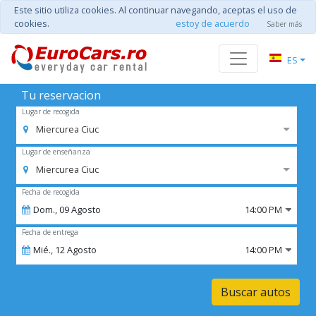
Este sitio utiliza cookies. Al continuar navegando, aceptas el uso de
cookies.
estoy de acuerdo
Saber más
ES
Tu reservacion
Lugar de recogida
Miercurea Ciuc
Lugar de enseñanza
Miercurea Ciuc
Fecha de recogida
Dom.,
09
Agosto
14:00 PM
Fecha de entrega
Mié.,
12
Agosto
14:00 PM
Buscar autos