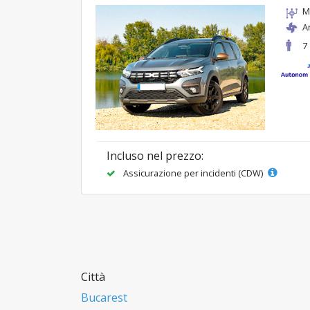
M
A
7
Incluso nel prezzo:
Assicurazione per incidenti (CDW)
Città
Bucarest