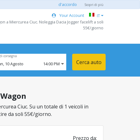
d'accordo
Scopri di più
Your Account
IT
n a Miercurea Ciuc. Noleggia Dacia Jogger facelift a soli
55€/giorno
di consegna
Cerca auto
un,
10
Agosto
14:00 PM
a Wagon
urea Ciuc. Su un totale di 1 veicoli in
tire da soli 55€/giorno.
Prezzo da: