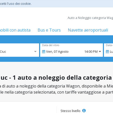
etti l'uso dei cookie.
Auto a Noleggio categoria Wago
bili con autista
Bus e Tours
Navette aeroportuali
Data del ritiro
Data 
Ciuc
Ven,
07
Agosto
14:00 PM
L
uc - 1 auto a noleggio della categori
 di auto a noleggio della categoria Wagon, disponibile a Mierc
ale nella categoria selezionata, con tariffe vantaggiose a par
Stesso livello