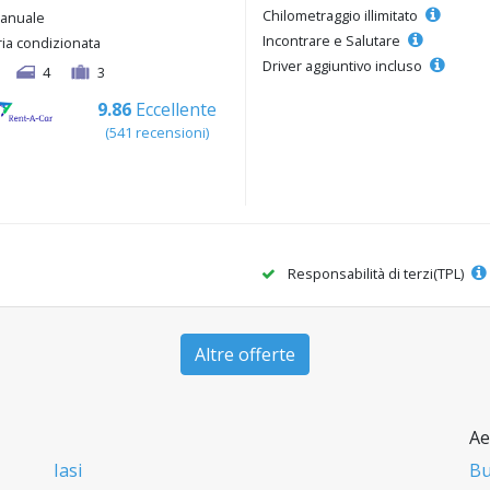
Chilometraggio illimitato
anuale
Incontrare e Salutare
ria condizionata
Driver aggiuntivo incluso
4
3
9.86
Eccellente
(541 recensioni)
Responsabilità di terzi(TPL)
Altre offerte
Ae
Iasi
Bu