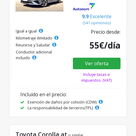
9.9
Excelente
(541 opiniones)
Igual a igual
Precio desde:
Kilometraje ilimitado
55€/día
Reunirse y Saludar
Conductor adicional
incluido
Ver oferta
Incluye tasas e
impuestos. (VAT)
Incluido en el precio:
Exención de daños por colisión (CDW)
La responsabilidad de terceros(TPL)
Toyota Corolla at
o similar