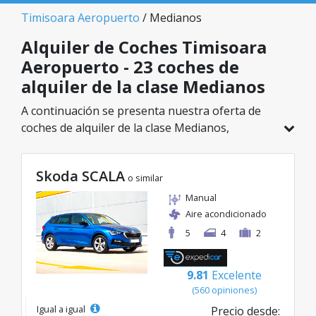
Timisoara Aeropuerto
/ Medianos
Alquiler de Coches Timisoara
Aeropuerto - 23 coches de
alquiler de la clase Medianos
A continuación se presenta nuestra oferta de
coches de alquiler de la clase Medianos,
disponible en Timisoara Aeropuerto. De un total
de 23 vehículos en esta ubicación, puedes elegir
Skoda SCALA
el modelo ideal de la categoría seleccionada, con
o similar
tarifas excelentes desde solo 25€/día.
Manual
Aire acondicionado
5
4
2
9.81
Excelente
(560 opiniones)
Igual a igual
Precio desde: