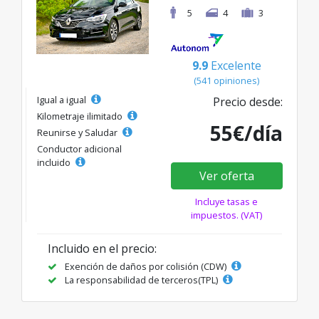
5
4
3
9.9
Excelente
(541 opiniones)
Igual a igual
Precio desde:
Kilometraje ilimitado
55€/día
Reunirse y Saludar
Conductor adicional
incluido
Ver oferta
Incluye tasas e
impuestos. (VAT)
Incluido en el precio:
Exención de daños por colisión (CDW)
La responsabilidad de terceros(TPL)