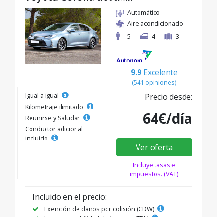
Automático
Aire acondicionado
5
4
3
9.9
Excelente
(541 opiniones)
Igual a igual
Precio desde:
Kilometraje ilimitado
64€/día
Reunirse y Saludar
Conductor adicional
incluido
Ver oferta
Incluye tasas e
impuestos. (VAT)
Incluido en el precio:
Exención de daños por colisión (CDW)