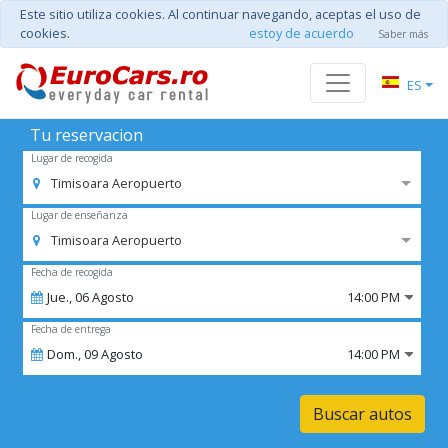
Este sitio utiliza cookies. Al continuar navegando, aceptas el uso de
cookies.
estoy de acuerdo
Saber más
ES
Tu reservacion
Lugar de recogida
Timisoara Aeropuerto
Lugar de enseñanza
Timisoara Aeropuerto
Fecha de recogida
Jue.,
06
Agosto
14:00 PM
Fecha de entrega
Dom.,
09
Agosto
14:00 PM
Buscar autos