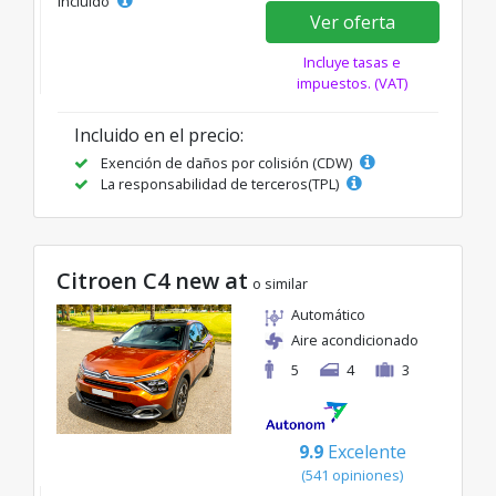
incluido
Ver oferta
Incluye tasas e
impuestos. (VAT)
Incluido en el precio:
Exención de daños por colisión (CDW)
La responsabilidad de terceros(TPL)
Citroen C4 new at
o similar
Automático
Aire acondicionado
5
4
3
9.9
Excelente
(541 opiniones)