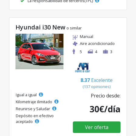
La responsabilidad de terceros(TPL)
Hyundai i30 New
o similar
Manual
Aire acondicionado
5
4
3
8.37
Excelente
(137 opiniones)
Igual a igual
Precio desde:
Kilometraje ilimitado
30€/día
Reunirse y Saludar
Depósito en efectivo
aceptado
Ver oferta