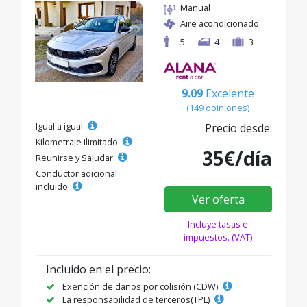
Manual
Aire acondicionado
5
4
3
9.09
Excelente
(149 opiniones)
Igual a igual
Precio desde:
Kilometraje ilimitado
35€/día
Reunirse y Saludar
Conductor adicional
incluido
Ver oferta
Incluye tasas e
impuestos. (VAT)
Incluido en el precio:
Exención de daños por colisión (CDW)
La responsabilidad de terceros(TPL)