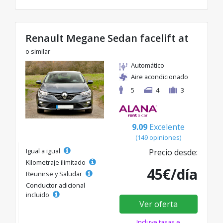
Renault Megane Sedan facelift at
o similar
Automático
Aire acondicionado
5
4
3
9.09
Excelente
(149 opiniones)
Igual a igual
Precio desde:
Kilometraje ilimitado
45€/día
Reunirse y Saludar
Conductor adicional
incluido
Ver oferta
Incluye tasas e