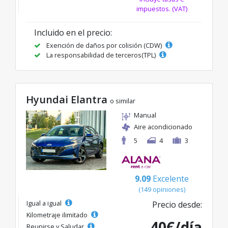
impuestos. (VAT)
Incluido en el precio:
Exención de daños por colisión (CDW)
La responsabilidad de terceros(TPL)
Hyundai Elantra
o similar
Manual
Aire acondicionado
5
4
3
9.09
Excelente
(149 opiniones)
Igual a igual
Precio desde:
Kilometraje ilimitado
40€/día
Reunirse y Saludar