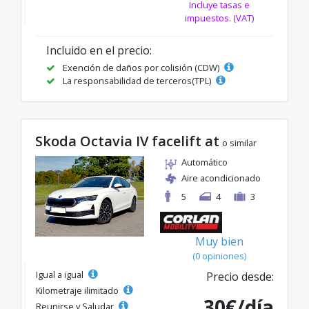
Incluye tasas e
impuestos. (VAT)
Incluido en el precio:
Exención de daños por colisión (CDW)
La responsabilidad de terceros(TPL)
Skoda Octavia IV facelift at
o similar
Automático
Aire acondicionado
5
4
3
Muy bien
(0 opiniones)
Igual a igual
Precio desde:
Kilometraje ilimitado
30€/día
Reunirse y Saludar