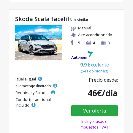
Skoda Scala facelift
o similar
Manual
Aire acondicionado
5
4
3
9.9
Excelente
(541 opiniones)
Igual a igual
Precio desde:
Kilometraje ilimitado
46€/día
Reunirse y Saludar
Conductor adicional
incluido
Ver oferta
Incluye tasas e
impuestos. (VAT)