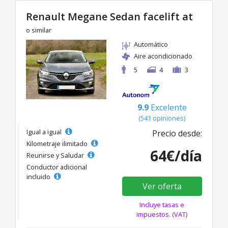
Renault Megane Sedan facelift at
o similar
Automático
Aire acondicionado
5
4
3
9.9
Excelente
(541 opiniones)
Igual a igual
Precio desde:
Kilometraje ilimitado
64€/día
Reunirse y Saludar
Conductor adicional
incluido
Ver oferta
Incluye tasas e
impuestos. (VAT)