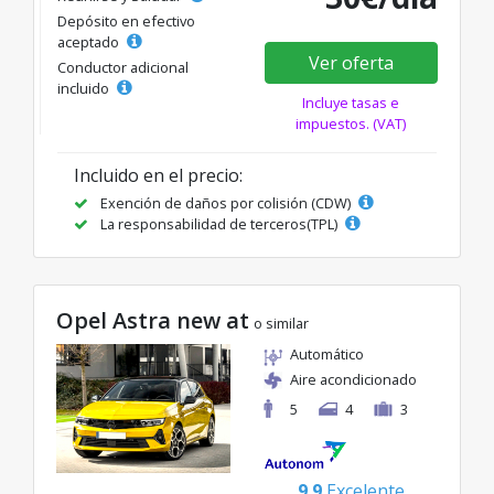
Depósito en efectivo
aceptado
Ver oferta
Conductor adicional
incluido
Incluye tasas e
impuestos. (VAT)
Incluido en el precio:
Exención de daños por colisión (CDW)
La responsabilidad de terceros(TPL)
Opel Astra new at
o similar
Automático
Aire acondicionado
5
4
3
9.9
Excelente