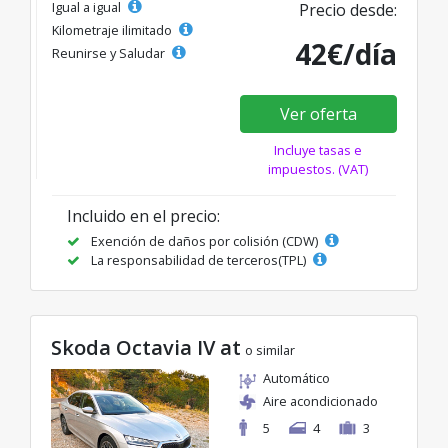
Igual a igual
Precio desde:
Kilometraje ilimitado
42€/día
Reunirse y Saludar
Ver oferta
Incluye tasas e
impuestos. (VAT)
Incluido en el precio:
Exención de daños por colisión (CDW)
La responsabilidad de terceros(TPL)
Skoda Octavia IV at
o similar
Automático
Aire acondicionado
5
4
3