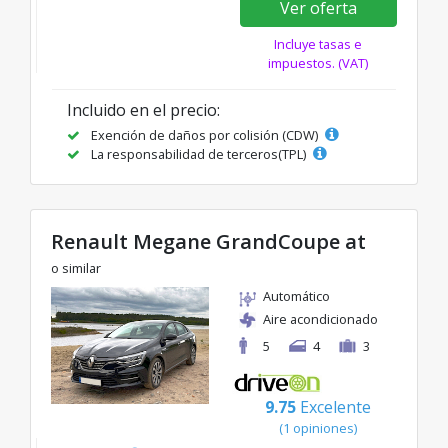
Ver oferta
Incluye tasas e
impuestos. (VAT)
Incluido en el precio:
Exención de daños por colisión (CDW)
La responsabilidad de terceros(TPL)
Renault Megane GrandCoupe at
o similar
Automático
Aire acondicionado
5
4
3
9.75
Excelente
(1 opiniones)