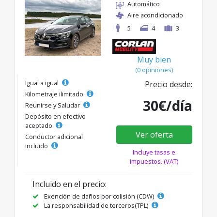
Automático
Aire acondicionado
5
4
3
Muy bien
(0 opiniones)
Igual a igual
Precio desde:
Kilometraje ilimitado
30€/día
Reunirse y Saludar
Depósito en efectivo
aceptado
Ver oferta
Conductor adicional
incluido
Incluye tasas e
impuestos. (VAT)
Incluido en el precio:
Exención de daños por colisión (CDW)
La responsabilidad de terceros(TPL)