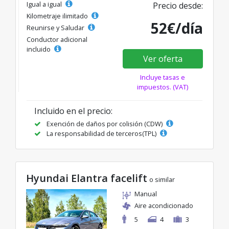
Igual a igual
Precio desde:
Kilometraje ilimitado
52€/día
Reunirse y Saludar
Conductor adicional
incluido
Ver oferta
Incluye tasas e
impuestos. (VAT)
Incluido en el precio:
Exención de daños por colisión (CDW)
La responsabilidad de terceros(TPL)
Hyundai Elantra facelift
o similar
Manual
Aire acondicionado
5
4
3