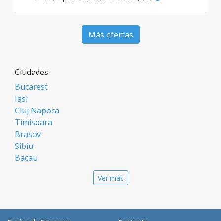
Más ofertas
Ciudades
Bucarest
Iasi
Cluj Napoca
Timisoara
Brasov
Sibiu
Bacau
Oradea
Ver más
Arad
Piatra Neamt
Constanta
Galati