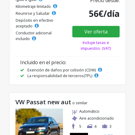
Precio desde:
Kilometraje limitado
56€/día
Reunirse y Saludar
Depósito en efectivo
aceptado
Ver oferta
Conductor adicional
incluido
Incluye tasas e
impuestos. (VAT)
Incluido en el precio:
Exención de daños por colisión (CDW)
La responsabilidad de terceros(TPL)
VW Passat new aut
o similar
Automático
Aire acondicionado
5
4
3