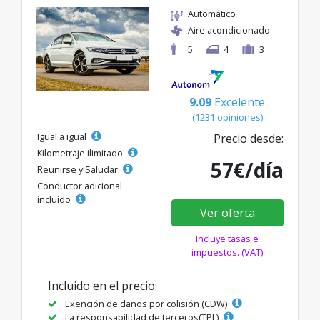
Automático
Aire acondicionado
5
4
3
9.09
Excelente
(1231 opiniones)
Igual a igual
Precio desde:
Kilometraje ilimitado
57€/día
Reunirse y Saludar
Conductor adicional
incluido
Ver oferta
Incluye tasas e
impuestos. (VAT)
Incluido en el precio:
Exención de daños por colisión (CDW)
La responsabilidad de terceros(TPL)