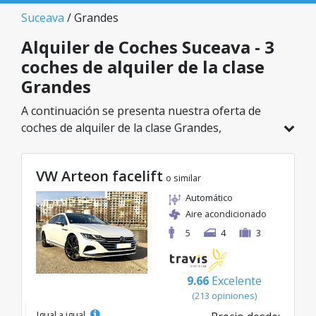
Suceava
/ Grandes
Alquiler de Coches Suceava - 3
coches de alquiler de la clase
Grandes
A continuación se presenta nuestra oferta de
coches de alquiler de la clase Grandes,
disponible en Suceava. De un total de 3
vehículos en esta ubicación, puedes elegir el
VW Arteon facelift
modelo ideal de la categoría seleccionada, con
o similar
tarifas excelentes desde solo 40€/día.
Automático
Aire acondicionado
5
4
3
9.66
Excelente
(213 opiniones)
Igual a igual