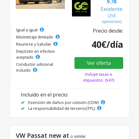
9.78
Excelente
(258
opiniones)
Igual a igual
Precio desde:
Kilometraje ilimitado
40€/día
Reunirse y Saludar
Depósito en efectivo
aceptado
Ver oferta
Conductor adicional
incluido
Incluye tasas e
impuestos. (VAT)
Incluido en el precio:
Exención de daños por colisión (CDW)
La responsabilidad de terceros(TPL)
VW Passat new at
o similar