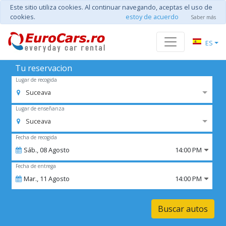
Este sitio utiliza cookies. Al continuar navegando, aceptas el uso de
cookies.
estoy de acuerdo
Saber más
ES
Tu reservacion
Lugar de recogida
Suceava
Lugar de enseñanza
Suceava
Fecha de recogida
Sáb.,
08
Agosto
14:00 PM
Fecha de entrega
Mar.,
11
Agosto
14:00 PM
Buscar autos