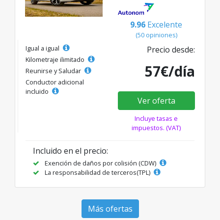
9.96
Excelente
(50 opiniones)
Igual a igual
Precio desde:
Kilometraje ilimitado
57€/día
Reunirse y Saludar
Conductor adicional
incluido
Ver oferta
Incluye tasas e
impuestos. (VAT)
Incluido en el precio:
Exención de daños por colisión (CDW)
La responsabilidad de terceros(TPL)
Más ofertas