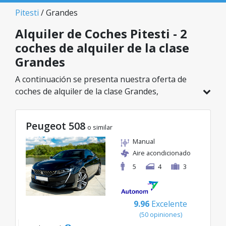
Pitesti
/ Grandes
Alquiler de Coches Pitesti - 2
coches de alquiler de la clase
Grandes
A continuación se presenta nuestra oferta de
coches de alquiler de la clase Grandes,
disponible en Pitesti. De un total de 2 vehículos
en esta ubicación, puedes elegir el modelo ideal
Peugeot 508
de la categoría seleccionada, con tarifas
o similar
excelentes desde solo 55€/día.
Manual
Aire acondicionado
5
4
3
9.96
Excelente
(50 opiniones)