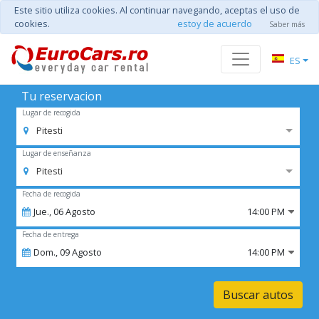
Este sitio utiliza cookies. Al continuar navegando, aceptas el uso de
cookies.
estoy de acuerdo
Saber más
ES
Tu reservacion
Lugar de recogida
Pitesti
Lugar de enseñanza
Pitesti
Fecha de recogida
Jue.,
06
Agosto
14:00 PM
Fecha de entrega
Dom.,
09
Agosto
14:00 PM
Buscar autos