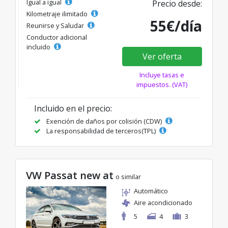
Igual a igual
Precio desde:
Kilometraje ilimitado
55€/día
Reunirse y Saludar
Conductor adicional
incluido
Ver oferta
Incluye tasas e
impuestos. (VAT)
Incluido en el precio:
Exención de daños por colisión (CDW)
La responsabilidad de terceros(TPL)
VW Passat new at
o similar
Automático
Aire acondicionado
5
4
3