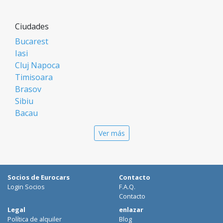
Ciudades
Bucarest
Iasi
Cluj Napoca
Timisoara
Brasov
Sibiu
Bacau
Oradea
Ver más
Arad
Piatra Neamt
Constanta
Galati
Socios de Eurocars
Contacto
Suceava
Login Socios
F.A.Q.
Targu Mures
Contacto
Focsani
Legal
enlazar
Política de alquiler
Blog
Targoviste