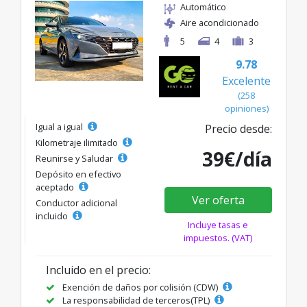
Automático
Aire acondicionado
5
4
3
9.78
Excelente
(258
opiniones)
Igual a igual
Precio desde:
Kilometraje ilimitado
39€/día
Reunirse y Saludar
Depósito en efectivo
aceptado
Ver oferta
Conductor adicional
incluido
Incluye tasas e
impuestos. (VAT)
Incluido en el precio:
Exención de daños por colisión (CDW)
La responsabilidad de terceros(TPL)