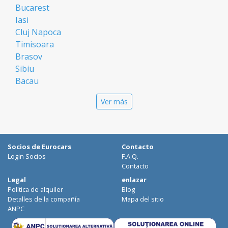
Bucarest
Iasi
Cluj Napoca
Timisoara
Brasov
Sibiu
Bacau
Oradea
Ver más
Arad
Piatra Neamt
Constanta
Galati
Socios de Eurocars
Contacto
Suceava
Login Socios
F.A.Q.
Targu Mures
Contacto
Focsani
Legal
enlazar
Política de alquiler
Blog
Targoviste
Detalles de la compañía
Mapa del sitio
Ploiesti
ANPC
Craiova
Botosani