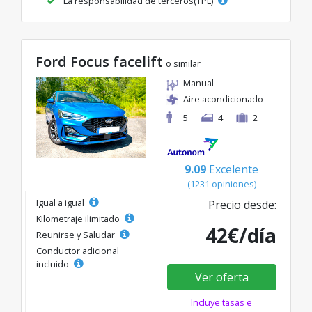
La responsabilidad de terceros(TPL)
Ford Focus facelift
o similar
Manual
Aire acondicionado
5
4
2
9.09
Excelente
(1231 opiniones)
Igual a igual
Precio desde:
Kilometraje ilimitado
42€/día
Reunirse y Saludar
Conductor adicional
incluido
Ver oferta
Incluye tasas e