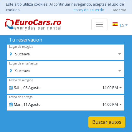
Este sitio utiliza cookies. Al continuar navegando, aceptas el uso de
cookies.
estoy de acuerdo
Saber más
ES
Tu reservacion
Lugar de recogida
Suceava
Lugar de enseñanza
Suceava
Fecha de recogida
Sáb.,
08
Agosto
14:00 PM
Fecha de entrega
Mar.,
11
Agosto
14:00 PM
Buscar autos