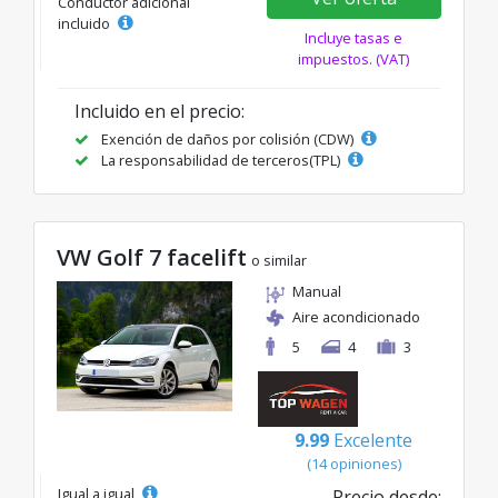
Conductor adicional
incluido
Incluye tasas e
impuestos. (VAT)
Incluido en el precio:
Exención de daños por colisión (CDW)
La responsabilidad de terceros(TPL)
VW Golf 7 facelift
o similar
Manual
Aire acondicionado
5
4
3
9.99
Excelente
(14 opiniones)
Igual a igual
Precio desde: