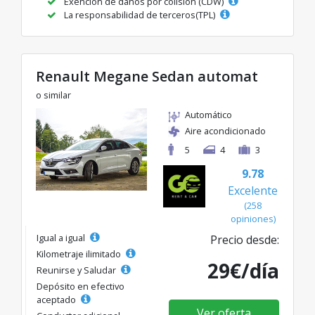
Exención de daños por colisión (CDW)
La responsabilidad de terceros(TPL)
Renault Megane Sedan automat
o similar
Automático
Aire acondicionado
5
4
3
9.78
Excelente
(258
opiniones)
Igual a igual
Precio desde:
Kilometraje ilimitado
29€/día
Reunirse y Saludar
Depósito en efectivo
aceptado
Ver oferta