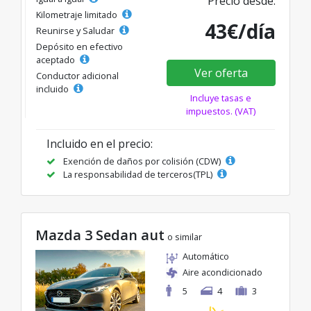
Precio desde:
Kilometraje limitado
43€/día
Reunirse y Saludar
Depósito en efectivo
aceptado
Ver oferta
Conductor adicional
incluido
Incluye tasas e
impuestos. (VAT)
Incluido en el precio:
Exención de daños por colisión (CDW)
La responsabilidad de terceros(TPL)
Mazda 3 Sedan aut
o similar
Automático
Aire acondicionado
5
4
3