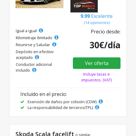
9.99
Excelente
(14 opiniones)
Igual a igual
Precio desde:
Kilometraje ilimitado
30€/día
Reunirse y Saludar
Depósito en efectivo
aceptado
Ver oferta
Conductor adicional
incluido
Incluye tasas e
impuestos. (VAT)
Incluido en el precio:
Exención de daños por colisión (CDW)
La responsabilidad de terceros(TPL)
Skoda Scala facelift
o similar