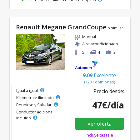
Renault Megane GrandCoupe
o similar
Manual
Aire acondicionado
5
4
3
9.09
Excelente
(1231 opiniones)
Igual a igual
Precio desde:
Kilometraje ilimitado
47€/día
Reunirse y Saludar
Conductor adicional
incluido
Ver oferta
Incluye tasas e