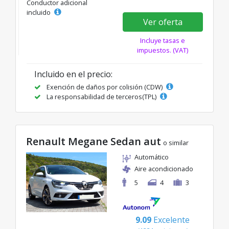
Conductor adicional
incluido
Ver oferta
Incluye tasas e
impuestos. (VAT)
Incluido en el precio:
Exención de daños por colisión (CDW)
La responsabilidad de terceros(TPL)
Renault Megane Sedan aut
o similar
Automático
Aire acondicionado
5
4
3
9.09
Excelente