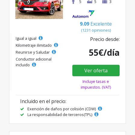
5
5
3
9.09
Excelente
(1231 opiniones)
Igual a igual
Precio desde:
Kilometraje ilimitado
55€/día
Reunirse y Saludar
Conductor adicional
incluido
Ver oferta
Incluye tasas e
impuestos. (VAT)
Incluido en el precio:
Exención de daños por colisión (CDW)
La responsabilidad de terceros(TPL)