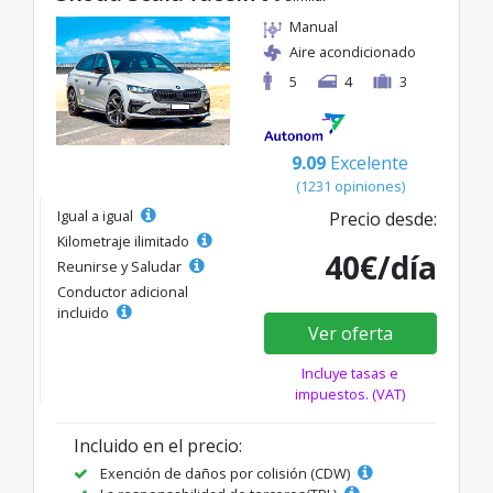
Manual
Aire acondicionado
5
4
3
9.09
Excelente
(1231 opiniones)
Igual a igual
Precio desde:
Kilometraje ilimitado
40€/día
Reunirse y Saludar
Conductor adicional
incluido
Ver oferta
Incluye tasas e
impuestos. (VAT)
Incluido en el precio:
Exención de daños por colisión (CDW)