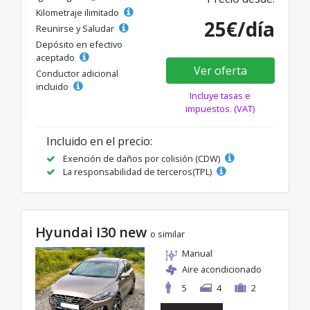
Kilometraje ilimitado
25€/día
Reunirse y Saludar
Depósito en efectivo
aceptado
Ver oferta
Conductor adicional
incluido
Incluye tasas e
impuestos. (VAT)
Incluido en el precio:
Exención de daños por colisión (CDW)
La responsabilidad de terceros(TPL)
Hyundai I30 new
o similar
Manual
Aire acondicionado
5
4
2