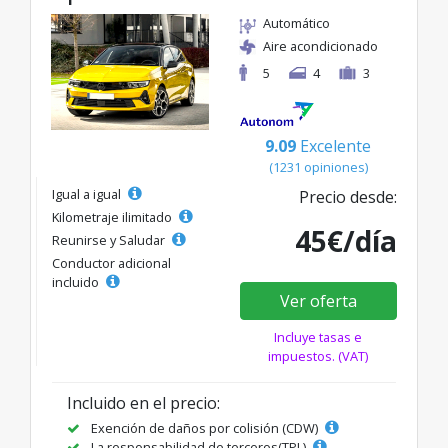
Automático
Aire acondicionado
5
4
3
9.09
Excelente
(1231 opiniones)
Igual a igual
Precio desde:
Kilometraje ilimitado
45€/día
Reunirse y Saludar
Conductor adicional
incluido
Ver oferta
Incluye tasas e
impuestos. (VAT)
Incluido en el precio:
Exención de daños por colisión (CDW)
La responsabilidad de terceros(TPL)