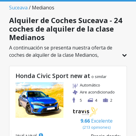
Suceava
/ Medianos
Alquiler de Coches Suceava - 24
coches de alquiler de la clase
Medianos
A continuación se presenta nuestra oferta de
coches de alquiler de la clase Medianos,
disponible en Suceava. De un total de 24
vehículos en esta ubicación, puedes elegir el
Honda Civic Sport new at
modelo ideal de la categoría seleccionada, con
o similar
tarifas excelentes desde solo 23€/día.
Automático
Aire acondicionado
5
4
2
9.66
Excelente
(213 opiniones)
Igual a igual