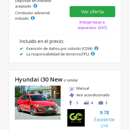
Depósito en efectivo
aceptado
Ver oferta
Conductor adicional
incluido
Incluye tasas e
impuestos. (VAT)
Incluido en el precio:
Exención de daños por colisión (CDW)
La responsabilidad de terceros(TPL)
Hyundai i30 New
o similar
Manual
Aire acondicionado
5
4
3
9.78
Excelente
(258