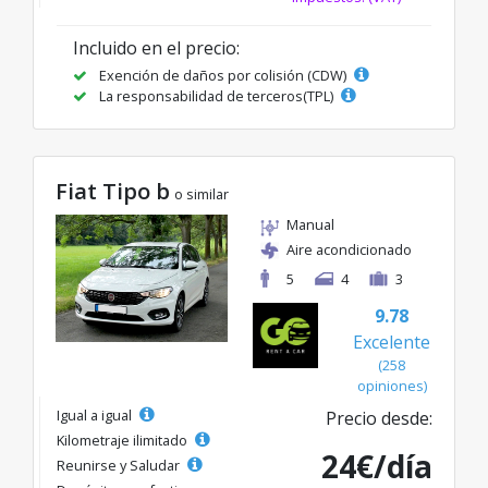
Incluido en el precio:
Exención de daños por colisión (CDW)
La responsabilidad de terceros(TPL)
Fiat Tipo b
o similar
Manual
Aire acondicionado
5
4
3
9.78
Excelente
(258
opiniones)
Igual a igual
Precio desde:
Kilometraje ilimitado
24€/día
Reunirse y Saludar