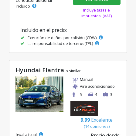
Conductor adicional
incluido
Incluye tasas e
impuestos. (VAT)
Incluido en el precio:
Exención de daños por colisión (CDW)
La responsabilidad de terceros(TPL)
Hyundai Elantra
o similar
Manual
Aire acondicionado
5
4
3
9.99
Excelente
(14 opiniones)
Igual a igual
Precio desde: