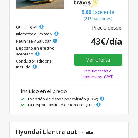
9.66
Excelente
(213 opiniones)
Igual a igual
Precio desde:
Kilometraje limitado
43€/día
Reunirse y Saludar
Depósito en efectivo
aceptado
Ver oferta
Conductor adicional
incluido
Incluye tasas e
impuestos. (VAT)
Incluido en el precio:
Exención de daños por colisión (CDW)
La responsabilidad de terceros(TPL)
Hyundai Elantra aut
o similar