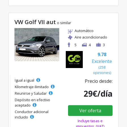
VW Golf VII aut
o similar
Automático
Aire acondicionado
5
4
3
9.78
Excelente
(258
opiniones)
Igual a igual
Precio desde:
Kilometraje ilimitado
29€/día
Reunirse y Saludar
Depósito en efectivo
aceptado
Ver oferta
Conductor adicional
incluido
Incluye tasas e
impuestos. (VAT)