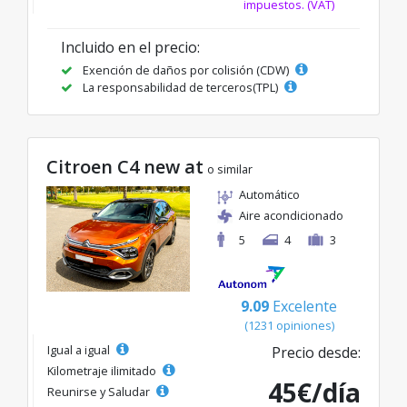
impuestos. (VAT)
Incluido en el precio:
Exención de daños por colisión (CDW)
La responsabilidad de terceros(TPL)
Citroen C4 new at
o similar
Automático
Aire acondicionado
5
4
3
9.09
Excelente
(1231 opiniones)
Igual a igual
Precio desde:
Kilometraje ilimitado
45€/día
Reunirse y Saludar