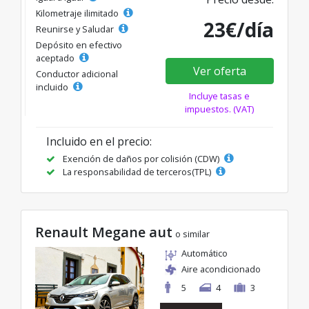
Kilometraje ilimitado
23€/día
Reunirse y Saludar
Depósito en efectivo
aceptado
Ver oferta
Conductor adicional
incluido
Incluye tasas e
impuestos. (VAT)
Incluido en el precio:
Exención de daños por colisión (CDW)
La responsabilidad de terceros(TPL)
Renault Megane aut
o similar
Automático
Aire acondicionado
5
4
3