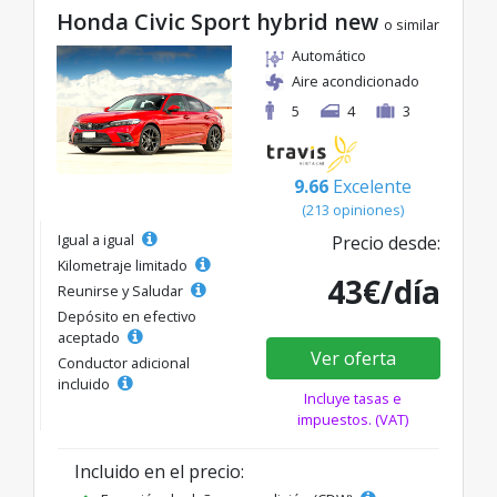
Honda Civic Sport hybrid new
o similar
Automático
Aire acondicionado
5
4
3
9.66
Excelente
(213 opiniones)
Igual a igual
Precio desde:
Kilometraje limitado
43€/día
Reunirse y Saludar
Depósito en efectivo
aceptado
Ver oferta
Conductor adicional
incluido
Incluye tasas e
impuestos. (VAT)
Incluido en el precio: