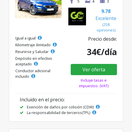
5
4
3
9.78
Excelente
(258
opiniones)
Igual a igual
Precio desde:
Kilometraje ilimitado
34€/día
Reunirse y Saludar
Depósito en efectivo
aceptado
Ver oferta
Conductor adicional
incluido
Incluye tasas e
impuestos. (VAT)
Incluido en el precio:
Exención de daños por colisión (CDW)
La responsabilidad de terceros(TPL)