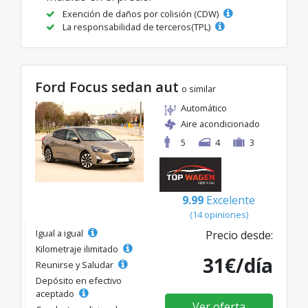
Exención de daños por colisión (CDW)
La responsabilidad de terceros(TPL)
Ford Focus sedan aut
o similar
Automático
Aire acondicionado
5
4
3
9.99
Excelente
(14 opiniones)
Igual a igual
Precio desde:
Kilometraje ilimitado
31€/día
Reunirse y Saludar
Depósito en efectivo
aceptado
Ver oferta