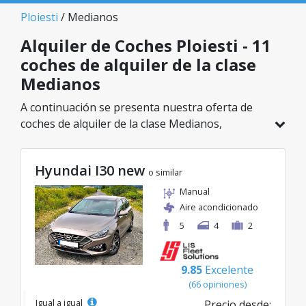
Ploiesti
/ Medianos
Alquiler de Coches Ploiesti - 11
coches de alquiler de la clase
Medianos
A continuación se presenta nuestra oferta de
coches de alquiler de la clase Medianos,
disponible en Ploiesti. De un total de 11
vehículos en esta ubicación, puedes elegir el
Hyundai I30 new
modelo ideal de la categoría seleccionada, con
o similar
tarifas excelentes desde solo 40€/día.
Manual
Aire acondicionado
5
4
2
9.85
Excelente
(66 opiniones)
Igual a igual
Precio desde: