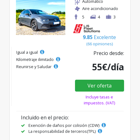
Automático
Aire acondicionado
5
4
3
9.85
Excelente
(66 opiniones)
Igual a igual
Precio desde:
Kilometraje ilimitado
55€/día
Reunirse y Saludar
Ver oferta
Incluye tasas e
impuestos. (VAT)
Incluido en el precio:
Exención de daños por colisión (CDW)
La responsabilidad de terceros(TPL)