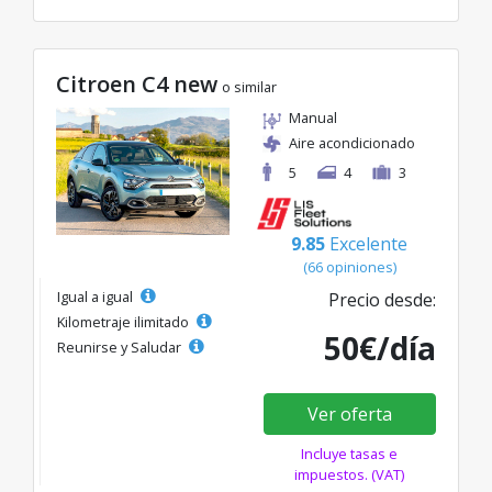
Citroen C4 new
o similar
Manual
Aire acondicionado
5
4
3
9.85
Excelente
(66 opiniones)
Igual a igual
Precio desde:
Kilometraje ilimitado
50€/día
Reunirse y Saludar
Ver oferta
Incluye tasas e
impuestos. (VAT)