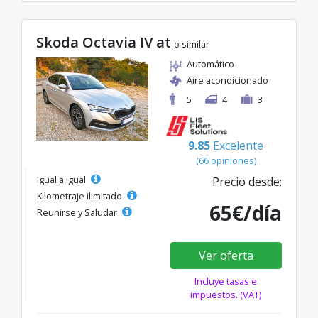
Skoda Octavia IV at
o similar
Automático
Aire acondicionado
5
4
3
9.85
Excelente
(66 opiniones)
Igual a igual
Precio desde:
Kilometraje ilimitado
65€/día
Reunirse y Saludar
Ver oferta
Incluye tasas e
impuestos. (VAT)