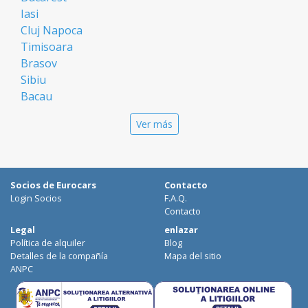
Iasi
Cluj Napoca
Timisoara
Brasov
Sibiu
Bacau
Oradea
Ver más
Arad
Piatra Neamt
Constanta
Galati
Socios de Eurocars
Contacto
Suceava
Login Socios
F.A.Q.
Targu Mures
Contacto
Focsani
Legal
enlazar
Política de alquiler
Blog
Targoviste
Detalles de la compañía
Mapa del sitio
Ploiesti
ANPC
Craiova
Botosani