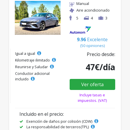
Manual
Aire acondicionado
5
4
3
9.96
Excelente
(50 opiniones)
Igual a igual
Precio desde:
Kilometraje ilimitado
47€/día
Reunirse y Saludar
Conductor adicional
incluido
Ver oferta
Incluye tasas e
impuestos. (VAT)
Incluido en el precio:
Exención de daños por colisión (CDW)
La responsabilidad de terceros(TPL)