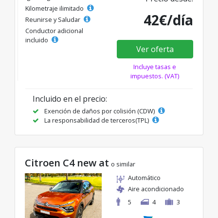
Kilometraje ilimitado
42€/día
Reunirse y Saludar
Conductor adicional
incluido
Ver oferta
Incluye tasas e
impuestos. (VAT)
Incluido en el precio:
Exención de daños por colisión (CDW)
La responsabilidad de terceros(TPL)
Citroen C4 new at
o similar
Automático
Aire acondicionado
5
4
3