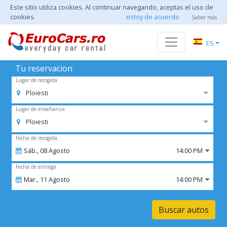
Este sitio utiliza cookies. Al continuar navegando, aceptas el uso de
cookies.
estoy de acuerdo
Saber más
ES
Tu reservacion
Lugar de recogida
Ploiesti
Lugar de enseñanza
Ploiesti
Fecha de recogida
Sáb.,
08
Agosto
14:00 PM
Fecha de entrega
Mar.,
11
Agosto
14:00 PM
Buscar autos