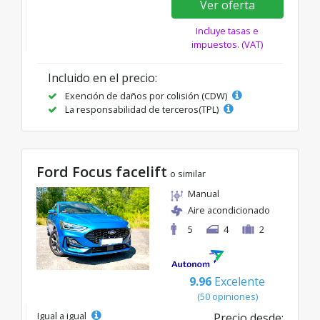
Ver oferta
Incluye tasas e
impuestos. (VAT)
Incluido en el precio:
Exención de daños por colisión (CDW)
La responsabilidad de terceros(TPL)
Ford Focus facelift
o similar
Manual
Aire acondicionado
5
4
2
9.96
Excelente
(50 opiniones)
Igual a igual
Precio desde: