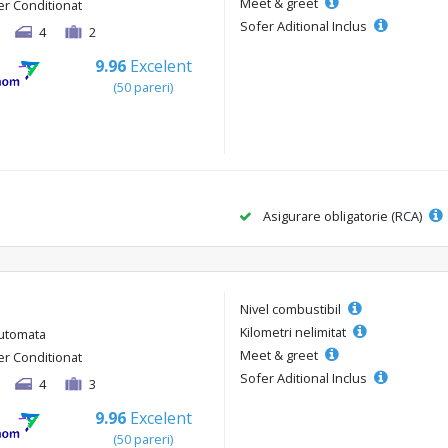
Meet & greet
er Conditionat
Sofer Aditional Inclus
4
2
9.96
Excelent
(50 pareri)
Asigurare obligatorie (RCA)
Nivel combustibil
Kilometri nelimitat
utomata
Meet & greet
er Conditionat
Sofer Aditional Inclus
4
3
9.96
Excelent
(50 pareri)