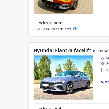
Inclus in pret:
Asigurarea de baza
Hyundai Elantra facelift
sau Similar
M
A
5
Inclus in pret: