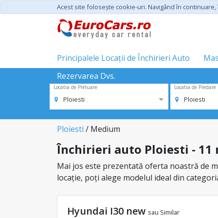
Acest site foloseşte cookie-uri. Navigând în continuare, î
Principalele Locații de Închirieri Auto
Mas
Rezervarea Dvs.
Locatia de Preluare
Locatia de Predare
Ploiesti
Ploiesti
Ploiesti
/ Medium
Închirieri auto Ploiesti - 1
Mai jos este prezentată oferta noastră de maș
locație, poți alege modelul ideal din categor
Hyundai I30 new
sau Similar