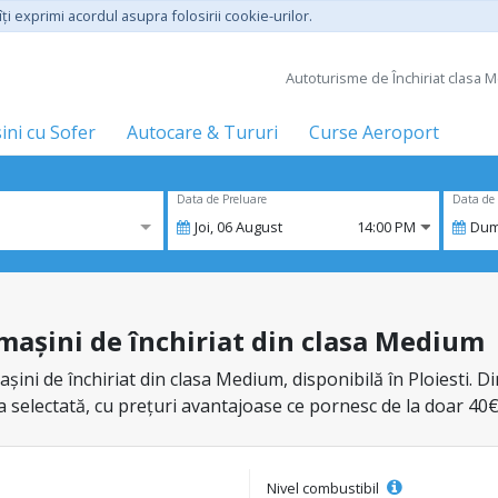
ţi exprimi acordul asupra folosirii cookie-urilor.
Autoturisme de Închiriat clasa Me
ini cu Sofer
Autocare & Tururi
Curse Aeroport
Data de Preluare
Data de 
Joi,
06
August
14:00 PM
Du
1 mașini de închiriat din clasa Medium
ini de închiriat din clasa Medium, disponibilă în Ploiesti. Di
ia selectată, cu prețuri avantajoase ce pornesc de la doar 40€
Nivel combustibil