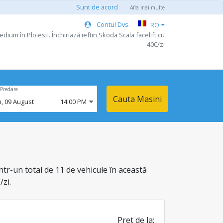
Sunt de acord
Afla mai multe
Contul Dvs.
RO
dium în Ploiesti. Închiriază ieftin Skoda Scala facelift cu
40€/zi
Predare
Cauta Masini
m,
09
August
14:00 PM
ntr-un total de 11 de vehicule în această
/zi.
Pret de la: