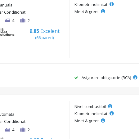
Kilometri nelimitat
anuala
Meet & greet
er Conditionat
4
2
9.85
Excelent
(66 pareri)
Asigurare obligatorie (RCA)
Nivel combustibil
Kilometri nelimitat
utomata
Meet & greet
er Conditionat
4
2