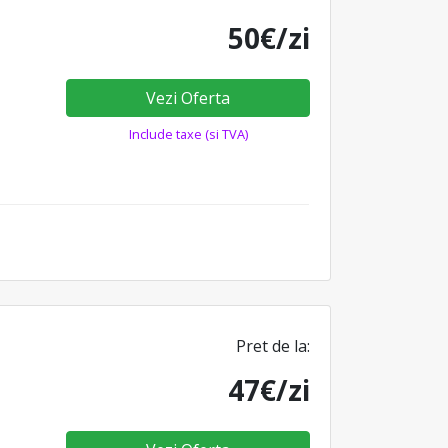
50€/zi
Vezi Oferta
Include taxe (si TVA)
Pret de la:
47€/zi