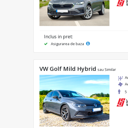
Inclus in pret:
Asigurarea de baza
VW Golf Mild Hybrid
sau Similar
A
A
5