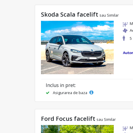
Skoda Scala facelift
sau Similar
M
A
5
Inclus in pret:
Asigurarea de baza
Ford Focus facelift
sau Similar
M