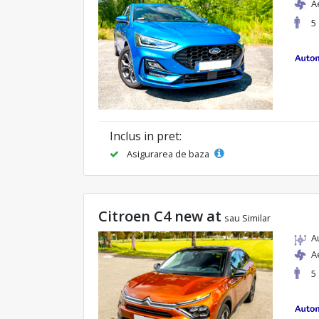
A
5
Inclus in pret:
Asigurarea de baza
Citroen C4 new at
sau Similar
A
A
5