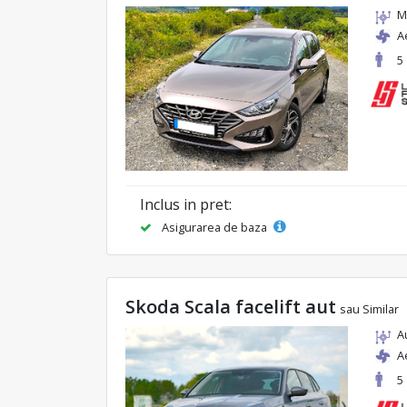
M
A
5
Inclus in pret:
Asigurarea de baza
Skoda Scala facelift aut
sau Similar
A
A
5