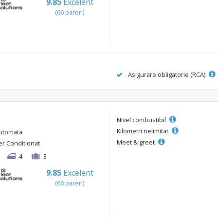
9.85
Excelent
(66 pareri)
Asigurare obligatorie (RCA)
Nivel combustibil
Kilometri nelimitat
utomata
Meet & greet
er Conditionat
4
3
9.85
Excelent
(66 pareri)