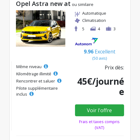
Opel Astra new at
ou similaire
Automatique
Climatisation
5
4
3
9.96
Excellent
(50 avis)
Même niveau
Prix dès:
Kilométrage illimité
45€/journé
Rencontrer et saluer
Pilote supplémentaire
e
inclus
Voir l'offre
Frais et taxes compris
(VAT)