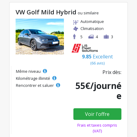
VW Golf Mild Hybrid
ou similaire
Automatique
Climatisation
5
4
3
9.85
Excellent
(66 avis)
Même niveau
Prix dès:
Kilométrage illimité
55€/journé
Rencontrer et saluer
e
Voir l'offre
Frais et taxes compris
(VAT)