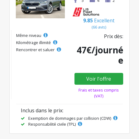
5
4
2
9.85
Excellent
(66 avis)
Même niveau
Prix dès:
Kilométrage illimité
47€/journé
Rencontrer et saluer
e
Voir l'offre
Frais et taxes compris
(VAT)
Inclus dans le prix:
Exemption de dommages par collision (CDW)
Responsabilité civile (TPL)