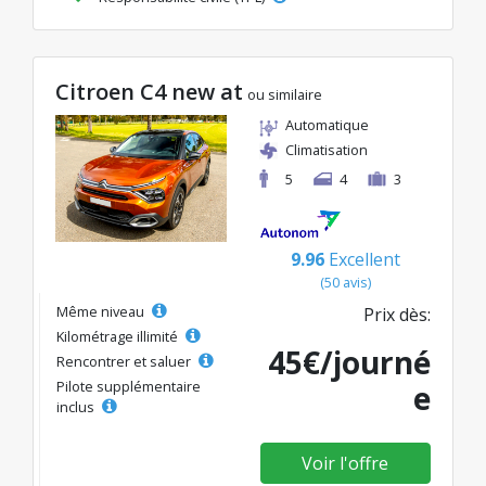
Citroen C4 new at
ou similaire
Automatique
Climatisation
5
4
3
9.96
Excellent
(50 avis)
Même niveau
Prix dès:
Kilométrage illimité
45€/journé
Rencontrer et saluer
Pilote supplémentaire
e
inclus
Voir l'offre