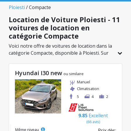
Ploiesti
/ Compacte
Location de Voiture Ploiesti - 11
voitures de location en
catégorie Compacte
Voici notre offre de voitures de location dans la
catégorie Compacte, disponible à Ploiesti. Sur
un total de 11 véhicules dans cette agence, vous
pouvez choisir le modèle idéal dans la catégorie
Hyundai I30 new
sélectionnée, avec des tarifs avantageux
ou similaire
débutant à seulement 40€/jour.
Manuel
Climatisation
5
4
2
9.85
Excellent
(66 avis)
Même niveau
Prix dès: