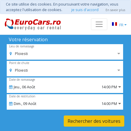
Ce site utilise des cookies. En poursuivant votre navigation, vous
acceptez l'utilisation de cookies.
je suis d'accord
En savoir plus
FR
Votre réservation
Lieu de ramassage
Ploiesti
Point de chute
Ploiesti
Date de ramassage
Jeu.,
06
Août
14:00 PM
Date de restitution
Dim.,
09
Août
14:00 PM
Rechercher des voitures