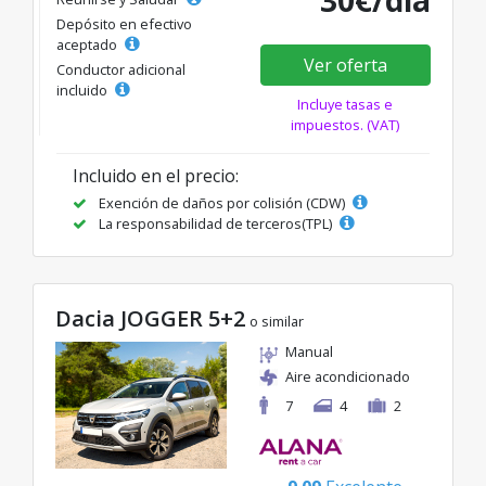
30€/día
Depósito en efectivo
aceptado
Ver oferta
Conductor adicional
incluido
Incluye tasas e
impuestos. (VAT)
Incluido en el precio:
Exención de daños por colisión (CDW)
La responsabilidad de terceros(TPL)
Dacia JOGGER 5+2
o similar
Manual
Aire acondicionado
7
4
2