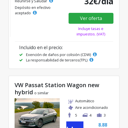
32€/día
Reunirse y Saludar
Depósito en efectivo
aceptado
Ver oferta
Incluye tasas e
impuestos. (VAT)
Incluido en el precio:
Exención de daños por colisión (CDW)
La responsabilidad de terceros(TPL)
VW Passat Station Wagon new
hybrid
o similar
Automático
Aire acondicionado
5
4
3
8.88