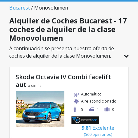
Bucarest
/ Monovolumen
Alquiler de Coches Bucarest - 17
coches de alquiler de la clase
Monovolumen
A continuación se presenta nuestra oferta de
coches de alquiler de la clase Monovolumen,
disponible en Bucarest. De un total de 17
vehículos en esta ubicación, puedes elegir el
Skoda Octavia IV Combi facelift
modelo ideal de la categoría seleccionada, con
aut
tarifas excelentes desde solo 20€/día.
o similar
Automático
Aire acondicionado
5
4
3
9.81
Excelente
(560 opiniones)