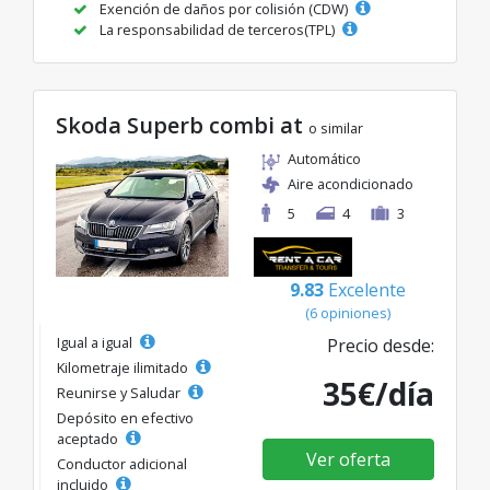
Exención de daños por colisión (CDW)
La responsabilidad de terceros(TPL)
Skoda Superb combi at
o similar
Automático
Aire acondicionado
5
4
3
9.83
Excelente
(6 opiniones)
Igual a igual
Precio desde:
Kilometraje ilimitado
35€/día
Reunirse y Saludar
Depósito en efectivo
aceptado
Ver oferta
Conductor adicional
incluido