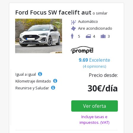
Ford Focus SW facelift aut
o similar
Automático
Aire acondicionado
5
4
3
9.69
Excelente
(4 opiniones)
Igual a igual
Precio desde:
Kilometraje ilimitado
30€/día
Reunirse y Saludar
Ver oferta
Incluye tasas e
impuestos. (VAT)