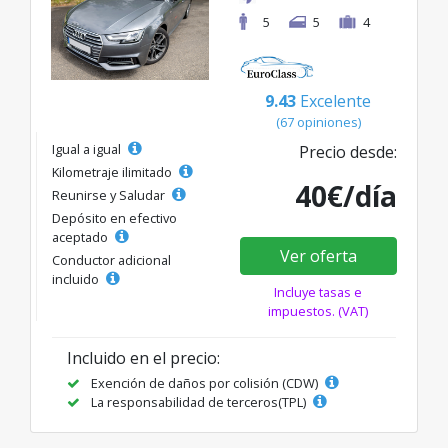
5
5
4
9.43
Excelente
(67 opiniones)
Igual a igual
Precio desde:
Kilometraje ilimitado
40€/día
Reunirse y Saludar
Depósito en efectivo
aceptado
Ver oferta
Conductor adicional
incluido
Incluye tasas e
impuestos. (VAT)
Incluido en el precio:
Exención de daños por colisión (CDW)
La responsabilidad de terceros(TPL)