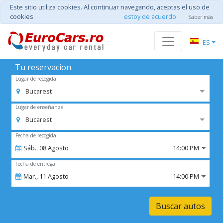
Este sitio utiliza cookies. Al continuar navegando, aceptas el uso de
cookies.
estoy de acuerdo
Saber más
ES
Tu reservacion
Lugar de recogida
Bucarest
Lugar de enseñanza
Bucarest
Fecha de recogida
Sáb.,
08
Agosto
14:00 PM
Fecha de entrega
Mar.,
11
Agosto
14:00 PM
Buscar autos