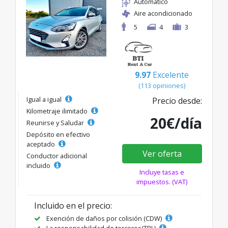
Automático
Aire acondicionado
5
4
3
9.97
Excelente
(113 opiniones)
Igual a igual
Precio desde:
Kilometraje ilimitado
20€/día
Reunirse y Saludar
Depósito en efectivo
aceptado
Ver oferta
Conductor adicional
incluido
Incluye tasas e
impuestos. (VAT)
Incluido en el precio:
Exención de daños por colisión (CDW)