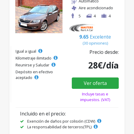
Automático
Aire acondicionado
5
4
4
9.65
Excelente
(30 opiniones)
Igual a igual
Precio desde:
Kilometraje ilimitado
28€/día
Reunirse y Saludar
Depósito en efectivo
aceptado
Ver oferta
Incluye tasas e
impuestos. (VAT)
Incluido en el precio:
Exención de daños por colisión (CDW)
La responsabilidad de terceros(TPL)