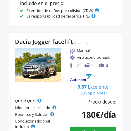
Incluido en el precio:
Exención de daños por colisión (CDW)
La responsabilidad de terceros(TPL)
Dacia Jogger facelift
o similar
Manual
Aire acondicionado
7
4
3
9.87
Excelente
(236 opiniones)
Igual a igual
Precio desde:
Kilometraje ilimitado
180€/día
Reunirse y Saludar
Conductor adicional
incluido