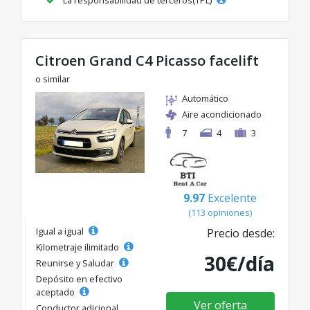
La responsabilidad de terceros(TPL)
Citroen Grand C4 Picasso facelift
o similar
Automático
Aire acondicionado
7
4
3
9.97
Excelente
(113 opiniones)
Igual a igual
Precio desde:
Kilometraje ilimitado
30€/día
Reunirse y Saludar
Depósito en efectivo
aceptado
Ver oferta
Conductor adicional