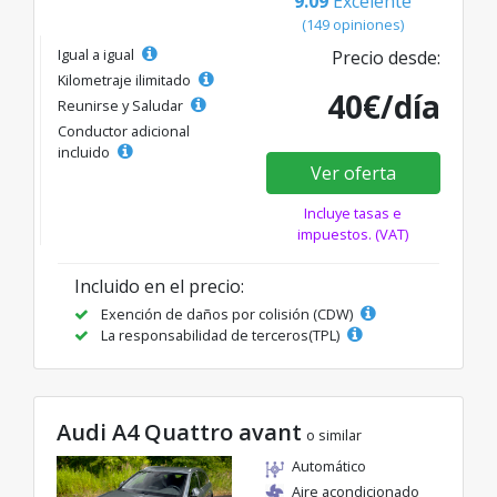
9.09
Excelente
(149 opiniones)
Igual a igual
Precio desde:
Kilometraje ilimitado
40€/día
Reunirse y Saludar
Conductor adicional
incluido
Ver oferta
Incluye tasas e
impuestos. (VAT)
Incluido en el precio:
Exención de daños por colisión (CDW)
La responsabilidad de terceros(TPL)
Audi A4 Quattro avant
o similar
Automático
Aire acondicionado