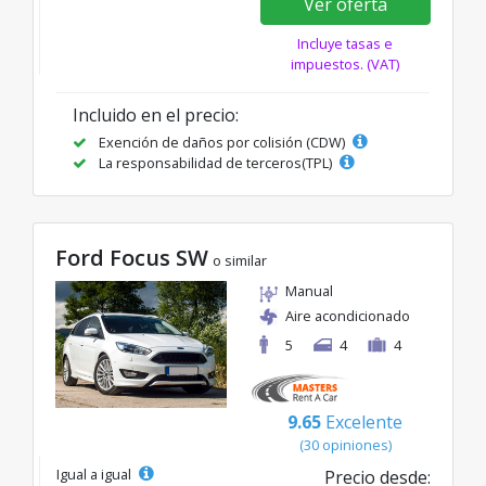
Ver oferta
Incluye tasas e
impuestos. (VAT)
Incluido en el precio:
Exención de daños por colisión (CDW)
La responsabilidad de terceros(TPL)
Ford Focus SW
o similar
Manual
Aire acondicionado
5
4
4
9.65
Excelente
(30 opiniones)
Igual a igual
Precio desde: