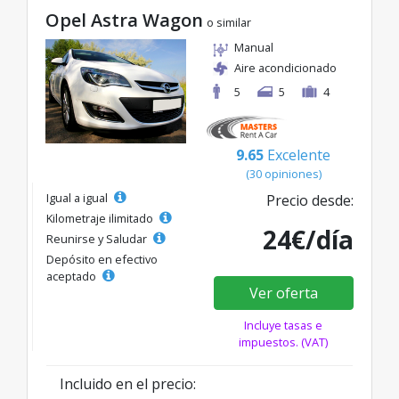
Opel Astra Wagon
o similar
Manual
Aire acondicionado
5
5
4
9.65
Excelente
(30 opiniones)
Igual a igual
Precio desde:
Kilometraje ilimitado
24€/día
Reunirse y Saludar
Depósito en efectivo
aceptado
Ver oferta
Incluye tasas e
impuestos. (VAT)
Incluido en el precio: