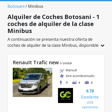
Botosani
/ Minibus
Alquiler de Coches Botosani - 1
coches de alquiler de la clase
Minibus
A continuación se presenta nuestra oferta de
coches de alquiler de la clase Minibus, disponible
en Botosani. De un total de 1 vehículos en esta
ubicación, puedes elegir el modelo ideal de la
Renault Trafic new
categoría seleccionada, con tarifas excelentes
o similar
desde solo 87€/día.
Manual
Aire acondicionado
9
4
4
9.78
Excelente
(258
opiniones)