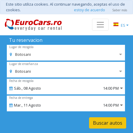
Este sitio utiliza cookies. Al continuar navegando, aceptas el uso de
cookies.
estoy de acuerdo
Saber más
ES
Tu reservacion
Lugar de recogida
Botosani
Lugar de enseñanza
Botosani
Fecha de recogida
Sáb.,
08
Agosto
14:00 PM
Fecha de entrega
Mar.,
11
Agosto
14:00 PM
Buscar autos