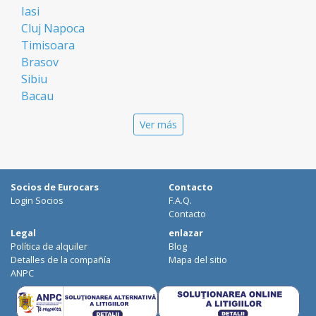
Iasi
Cluj Napoca
Timisoara
Brasov
Sibiu
Bacau
Oradea
Ver más
Arad
Piatra Neamt
Constanta
Galati
Socios de Eurocars
Contacto
Suceava
Login Socios
F.A.Q.
Targu Mures
Contacto
Focsani
Legal
enlazar
Política de alquiler
Blog
Targoviste
Detalles de la compañía
Mapa del sitio
Ploiesti
ANPC
Craiova
Botosani