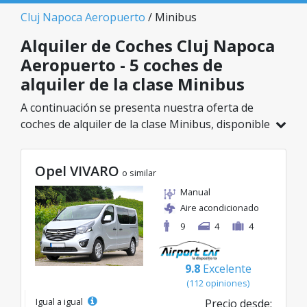
Cluj Napoca Aeropuerto
/ Minibus
Alquiler de Coches Cluj Napoca
Aeropuerto - 5 coches de
alquiler de la clase Minibus
A continuación se presenta nuestra oferta de
coches de alquiler de la clase Minibus, disponible
en Cluj Napoca Aeropuerto. De un total de 5
vehículos en esta ubicación, puedes elegir el
Opel VIVARO
modelo ideal de la categoría seleccionada, con
o similar
tarifas excelentes desde solo 75€/día.
Manual
Aire acondicionado
9
4
4
9.8
Excelente
(112 opiniones)
Igual a igual
Precio desde: