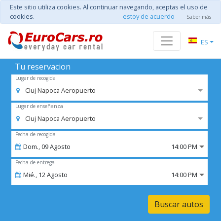
Este sitio utiliza cookies. Al continuar navegando, aceptas el uso de
cookies.
estoy de acuerdo
Saber más
ES
Tu reservacion
Lugar de recogida
Cluj Napoca Aeropuerto
Lugar de enseñanza
Cluj Napoca Aeropuerto
Fecha de recogida
Dom.,
09
Agosto
14:00 PM
Fecha de entrega
Mié.,
12
Agosto
14:00 PM
Buscar autos