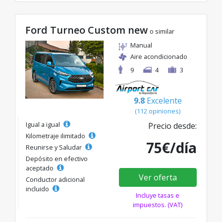
Ford Turneo Custom new
o similar
Manual
Aire acondicionado
9
4
3
9.8
Excelente
(112 opiniones)
Igual a igual
Precio desde:
Kilometraje ilimitado
75€/día
Reunirse y Saludar
Depósito en efectivo
aceptado
Ver oferta
Conductor adicional
incluido
Incluye tasas e
impuestos. (VAT)