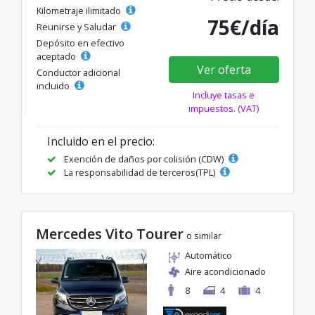
Kilometraje ilimitado
75€/día
Reunirse y Saludar
Depósito en efectivo
aceptado
Ver oferta
Conductor adicional
incluido
Incluye tasas e
impuestos. (VAT)
Incluido en el precio:
Exención de daños por colisión (CDW)
La responsabilidad de terceros(TPL)
Mercedes Vito Tourer
o similar
Automático
Aire acondicionado
8
4
4