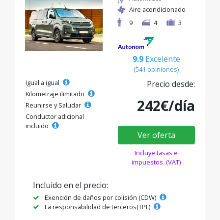
Aire acondicionado
9
4
3
9.9
Excelente
(541 opiniones)
Igual a igual
Precio desde:
Kilometraje ilimitado
242€/día
Reunirse y Saludar
Conductor adicional
incluido
Ver oferta
Incluye tasas e
impuestos. (VAT)
Incluido en el precio:
Exención de daños por colisión (CDW)
La responsabilidad de terceros(TPL)