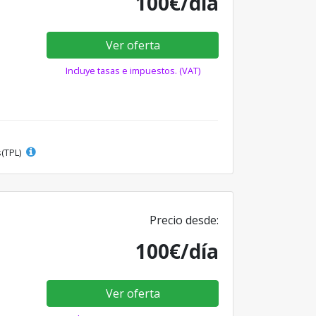
100€/día
Ver oferta
Incluye tasas e impuestos. (VAT)
s(TPL)
Precio desde:
100€/día
Ver oferta