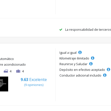
La responsabilidad de tercero
Igual a igual
Kilometraje ilimitado
utomático
Reunirse y Saludar
ire acondicionado
Depósito en efectivo aceptado
4
4
Conductor adicional incluido
9.63
Excelente
(9 opiniones)