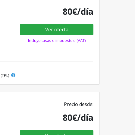
80€/día
Ver oferta
Incluye tasas e impuestos. (VAT)
s(TPL)
Precio desde:
80€/día