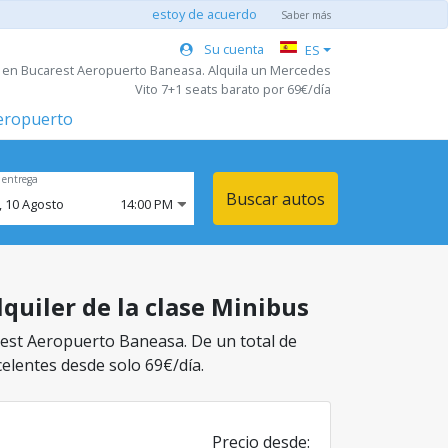
estoy de acuerdo
Saber más
Su cuenta
ES
s en Bucarest Aeropuerto Baneasa. Alquila un Mercedes
Vito 7+1 seats barato por 69€/día
aeropuerto
 entrega
Buscar autos
,
10
Agosto
14:00 PM
quiler de la clase Minibus
arest Aeropuerto Baneasa. De un total de
celentes desde solo 69€/día.
Precio desde: