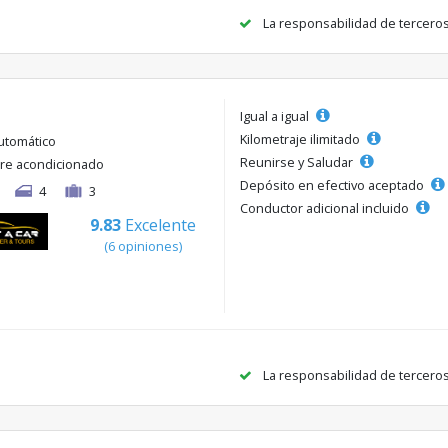
La responsabilidad de tercero
Igual a igual
Kilometraje ilimitado
utomático
Reunirse y Saludar
ire acondicionado
Depósito en efectivo aceptado
4
3
Conductor adicional incluido
9.83
Excelente
(6 opiniones)
La responsabilidad de tercero