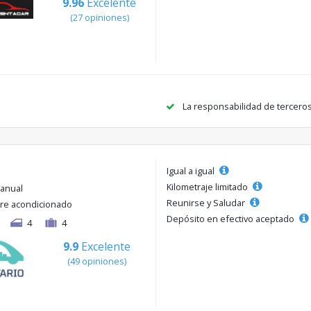
9.96
Excelente
(27 opiniones)
La responsabilidad de tercero
Igual a igual
Kilometraje limitado
anual
Reunirse y Saludar
ire acondicionado
Depósito en efectivo aceptado
4
4
9.9
Excelente
(49 opiniones)