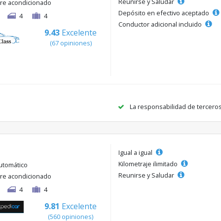
Reunirse y Saludar
ire acondicionado
Depósito en efectivo aceptado
4
4
Conductor adicional incluido
9.43
Excelente
(67 opiniones)
La responsabilidad de tercero
Igual a igual
Kilometraje ilimitado
utomático
Reunirse y Saludar
ire acondicionado
4
4
9.81
Excelente
(560 opiniones)