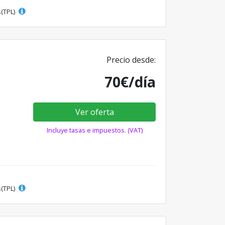
s(TPL)
Precio desde:
70€/día
Ver oferta
Incluye tasas e impuestos. (VAT)
s(TPL)