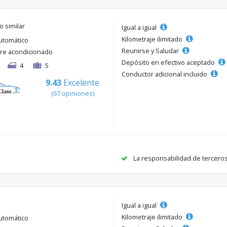
o similar
Igual a igual
Kilometraje ilimitado
utomático
Reunirse y Saludar
ire acondicionado
Depósito en efectivo aceptado
4
5
Conductor adicional incluido
9.43
Excelente
(67 opiniones)
La responsabilidad de tercero
Igual a igual
Kilometraje ilimitado
utomático