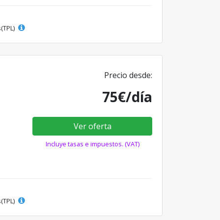
s(TPL)
Precio desde:
75€/día
Ver oferta
Incluye tasas e impuestos. (VAT)
s(TPL)