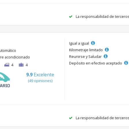
La responsabilidad de tercero
Igual a igual
Kilometraje limitado
utomático
Reunirse y Saludar
ire acondicionado
Depósito en efectivo aceptado
4
4
9.9
Excelente
(49 opiniones)
La responsabilidad de tercero