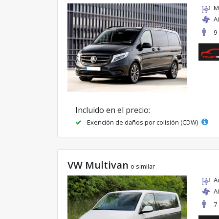
M
A
9
Incluido en el precio:
Exención de daños por colisión (CDW)
VW Multivan
o similar
A
A
7