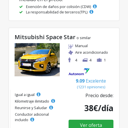
Exención de daños por colisión (CDW)
La responsabilidad de terceros(TPL)
Mitsubishi Space Star
o similar
Manual
Aire acondicionado
4
4
1
9.09
Excelente
(1231 opiniones)
Igual a igual
Precio desde:
Kilometraje ilimitado
38€/día
Reunirse y Saludar
Conductor adicional
incluido
Ver oferta