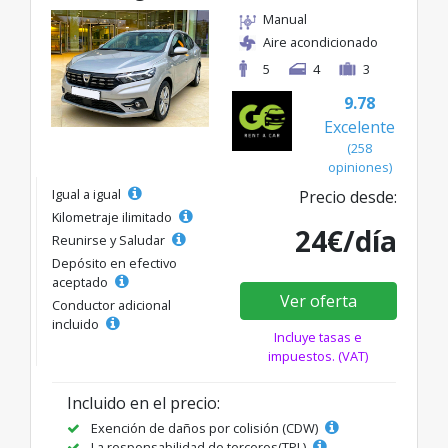
Manual
Aire acondicionado
5
4
3
9.78
Excelente
(258
opiniones)
Igual a igual
Precio desde:
Kilometraje ilimitado
24€/día
Reunirse y Saludar
Depósito en efectivo
aceptado
Ver oferta
Conductor adicional
incluido
Incluye tasas e
impuestos. (VAT)
Incluido en el precio:
Exención de daños por colisión (CDW)
La responsabilidad de terceros(TPL)