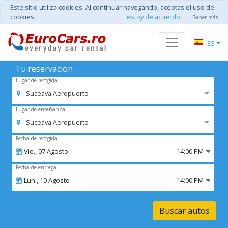
Este sitio utiliza cookies. Al continuar navegando, aceptas el uso de
cookies.
estoy de acuerdo
Saber más
ES
Tu reservacion
Lugar de recogida
Suceava Aeropuerto
Lugar de enseñanza
Suceava Aeropuerto
Fecha de recogida
Vie.,
07
Agosto
14:00 PM
Fecha de entrega
Lun.,
10
Agosto
14:00 PM
Buscar autos