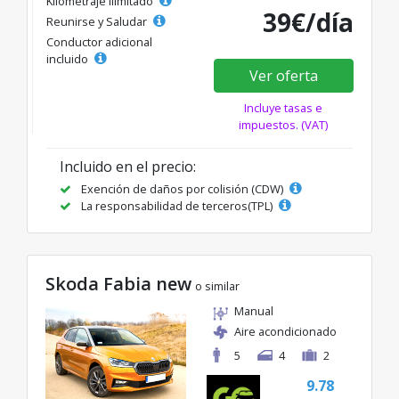
Kilometraje ilimitado
39€/día
Reunirse y Saludar
Conductor adicional
incluido
Ver oferta
Incluye tasas e
impuestos. (VAT)
Incluido en el precio:
Exención de daños por colisión (CDW)
La responsabilidad de terceros(TPL)
Skoda Fabia new
o similar
Manual
Aire acondicionado
5
4
2
9.78