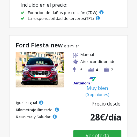
Incluido en el precio:
Exención de daños por colisión (CDW)
La responsabilidad de terceros(TPL)
Ford Fiesta new
o similar
Manual
Aire acondicionado
5
4
2
Muy bien
(0 opiniones)
Igual a igual
Precio desde:
Kilometraje ilimitado
28€/día
Reunirse y Saludar
Ver oferta