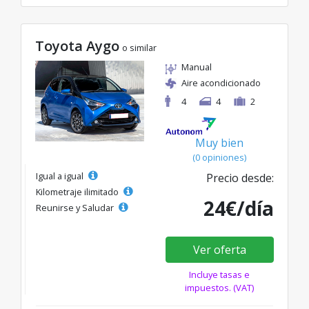
Toyota Aygo
o similar
Manual
Aire acondicionado
4
4
2
Muy bien
(0 opiniones)
Igual a igual
Precio desde:
Kilometraje ilimitado
24€/día
Reunirse y Saludar
Ver oferta
Incluye tasas e
impuestos. (VAT)