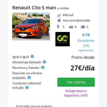
Renault Clio 5 man
o similar
Manual
Aire acondicionado
5
4
2
9.78
Excelente
(258
opiniones)
Igual a igual
Precio desde:
Kilometraje ilimitado
27€/día
Reunirse y Saludar
Depósito en efectivo
aceptado
Ver oferta
Conductor adicional
incluido
Incluye tasas e
impuestos. (VAT)
Incluido en el precio: