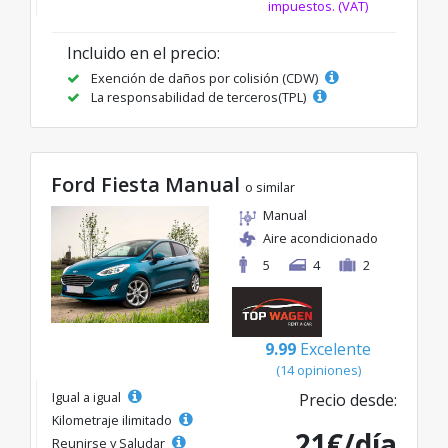
impuestos. (VAT)
Incluido en el precio:
Exención de daños por colisión (CDW)
La responsabilidad de terceros(TPL)
Ford Fiesta Manual
o similar
Manual
Aire acondicionado
5
4
2
9.99
Excelente
(14 opiniones)
Igual a igual
Precio desde:
Kilometraje ilimitado
21€/día
Reunirse y Saludar