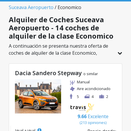
Suceava Aeropuerto
/ Economico
Alquiler de Coches Suceava
Aeropuerto - 14 coches de
alquiler de la clase Economico
A continuación se presenta nuestra oferta de
coches de alquiler de la clase Economico,
disponible en Suceava Aeropuerto. De un total
de 14 vehículos en esta ubicación, puedes elegir
Dacia Sandero Stepway
el modelo ideal de la categoría seleccionada, con
o similar
tarifas excelentes desde solo 21€/día.
Manual
Aire acondicionado
5
4
2
9.66
Excelente
(213 opiniones)
Igual a igual