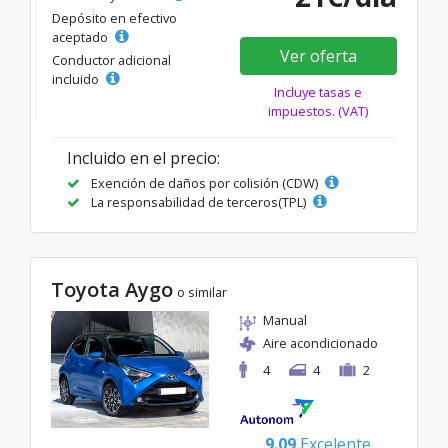
Depósito en efectivo
aceptado
Ver oferta
Conductor adicional
incluido
Incluye tasas e
impuestos. (VAT)
Incluido en el precio:
Exención de daños por colisión (CDW)
La responsabilidad de terceros(TPL)
Toyota Aygo
o similar
Manual
Aire acondicionado
4
4
2
9.09
Excelente