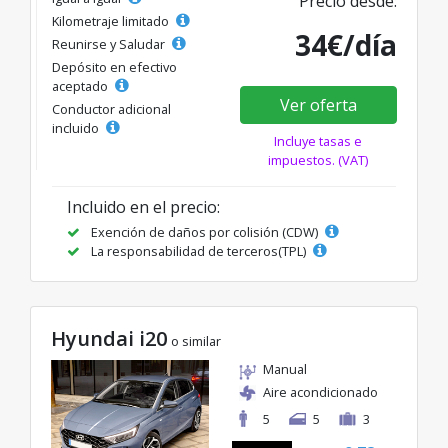
Precio desde:
Kilometraje limitado
34€/día
Reunirse y Saludar
Depósito en efectivo
aceptado
Ver oferta
Conductor adicional
incluido
Incluye tasas e
impuestos. (VAT)
Incluido en el precio:
Exención de daños por colisión (CDW)
La responsabilidad de terceros(TPL)
Hyundai i20
o similar
Manual
Aire acondicionado
5
5
3