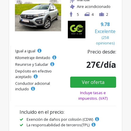
Aire acondicionado
5
4
2
9.78
Excelente
(258
opiniones)
Igual a igual
Precio desde:
Kilometraje ilimitado
27€/día
Reunirse y Saludar
Depósito en efectivo
aceptado
Ver oferta
Conductor adicional
incluido
Incluye tasas e
impuestos. (VAT)
Incluido en el precio:
Exención de daños por colisión (CDW)
La responsabilidad de terceros(TPL)