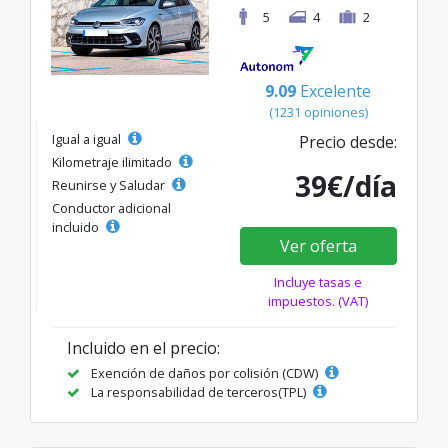
5
4
2
9.09
Excelente
(1231 opiniones)
Igual a igual
Precio desde:
Kilometraje ilimitado
39€/día
Reunirse y Saludar
Conductor adicional
incluido
Ver oferta
Incluye tasas e
impuestos. (VAT)
Incluido en el precio:
Exención de daños por colisión (CDW)
La responsabilidad de terceros(TPL)