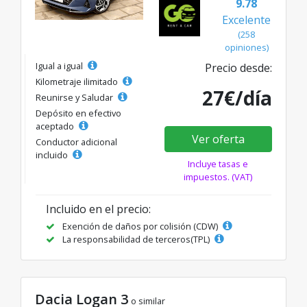
9.78
Excelente
(258
opiniones)
Igual a igual
Precio desde:
Kilometraje ilimitado
27€/día
Reunirse y Saludar
Depósito en efectivo
aceptado
Ver oferta
Conductor adicional
incluido
Incluye tasas e
impuestos. (VAT)
Incluido en el precio:
Exención de daños por colisión (CDW)
La responsabilidad de terceros(TPL)
Dacia Logan 3
o similar