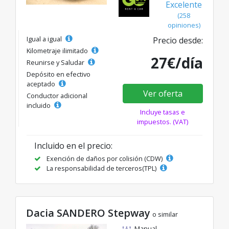
Excelente
(258
opiniones)
Igual a igual
Precio desde:
Kilometraje ilimitado
27€/día
Reunirse y Saludar
Depósito en efectivo
aceptado
Ver oferta
Conductor adicional
incluido
Incluye tasas e
impuestos. (VAT)
Incluido en el precio:
Exención de daños por colisión (CDW)
La responsabilidad de terceros(TPL)
Dacia SANDERO Stepway
o similar
Manual