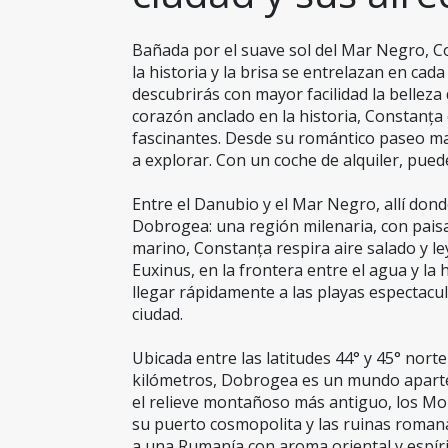
Bañada por el suave sol del Mar Negro, Co
la historia y la brisa se entrelazan en cada 
descubrirás con mayor facilidad la belleza d
corazón anclado en la historia, Constanța e
fascinantes. Desde su romántico paseo marít
a explorar. Con un coche de alquiler, puede
Entre el Danubio y el Mar Negro, allí don
Dobrogea: una región milenaria, con paisaj
marino, Constanța respira aire salado y le
Euxinus, en la frontera entre el agua y la 
llegar rápidamente a las playas espectacu
ciudad.
Ubicada entre las latitudes 44° y 45° nort
kilómetros, Dobrogea es un mundo aparte: 
el relieve montañoso más antiguo, los Mon
su puerto cosmopolita y las ruinas romanas
a una Rumanía con aroma oriental y espírit