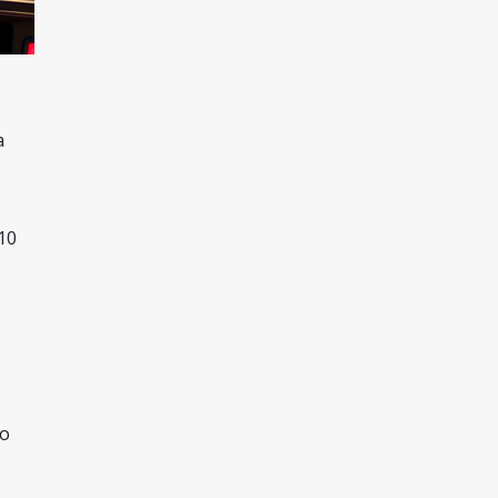
 
10 
to