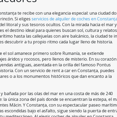
nstanța te recibe con una elegancia especial: una ciudad do
rincón. Si eliges 
servicios de alquiler de coches en Constanț
el litoral y sus tesoros ocultos. Con la mirada hacia el mar y 
s el destino ideal para quienes buscan sol, cultura y relatos 
imo hasta las callejuelas con aire balcánico, la ciudad te inv
s descubrir a tu propio ritmo cada lugar lleno de historia.
de el sol amanece primero sobre Rumanía, se extiende 
es áridos y rocosos, pero llenos de misterio. En su corazón 
yendas antiguas, asentada en la orilla del famoso Pontus 
historia. Con un servicio de rent a car en Constanța, puedes 
lares o a los monumentos históricos que dan encanto a la 
e y bañada por las olas del mar en una costa de más de 240 
la única zona del país donde se encuentran la estepa, el ma
tes Măcin. Y Constanța, con su espectacular paseo marítimo
 escondidas bajo el asfalto, sigue siendo la puerta de entr
u mediterráneo. Al elegir coches de alquiler en Constanța, 