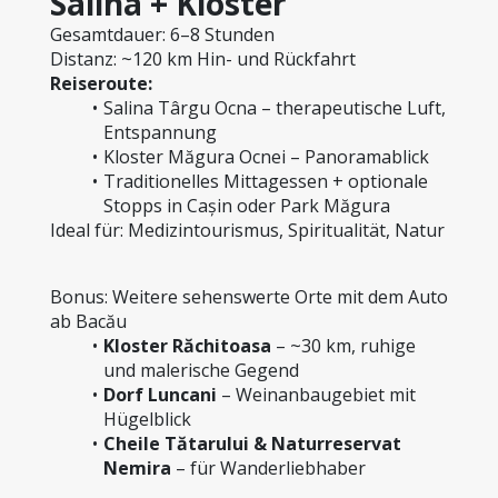
Salina + Klöster
Gesamtdauer: 6–8 Stunden
Distanz: ~120 km Hin- und Rückfahrt
Reiseroute:
Salina Târgu Ocna – therapeutische Luft, 
Entspannung
Kloster Măgura Ocnei – Panoramablick
Traditionelles Mittagessen + optionale 
Stopps in Cașin oder Park Măgura
Ideal für: Medizintourismus, Spiritualität, Natur
Bonus: Weitere sehenswerte Orte mit dem Auto 
ab Bacău
Kloster Răchitoasa
 – ~30 km, ruhige 
und malerische Gegend
Dorf Luncani
 – Weinanbaugebiet mit 
Hügelblick
Cheile Tătarului & Naturreservat 
Nemira
 – für Wanderliebhaber