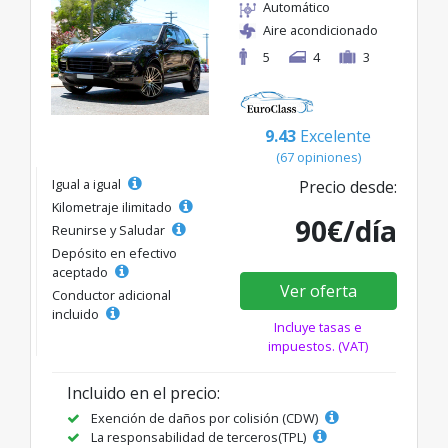
Automático
Aire acondicionado
5
4
3
9.43
Excelente
(67 opiniones)
Igual a igual
Precio desde:
Kilometraje ilimitado
90€/día
Reunirse y Saludar
Depósito en efectivo
aceptado
Ver oferta
Conductor adicional
incluido
Incluye tasas e
impuestos. (VAT)
Incluido en el precio:
Exención de daños por colisión (CDW)
La responsabilidad de terceros(TPL)