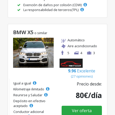
Exención de daños por colisión (CDW)
La responsabilidad de terceros(TPL)
BMW X5
o similar
Automático
Aire acondicionado
5
4
3
9.96
Excelente
(27 opiniones)
Igual a igual
Precio desde:
Kilometraje ilimitado
80€/día
Reunirse y Saludar
Depósito en efectivo
aceptado
Ver oferta
Conductor adicional