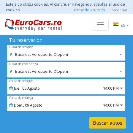
Este sitio utiliza cookies. Al continuar navegando, aceptas el uso de
cookies.
estoy de acuerdo
Saber más
ES
Tu reservacion
Lugar de recogida
Bucarest Aeropuerto Otopeni
Lugar de enseñanza
Bucarest Aeropuerto Otopeni
Fecha de recogida
Jue.,
06
Agosto
14:00 PM
Fecha de entrega
Dom.,
09
Agosto
14:00 PM
Buscar autos