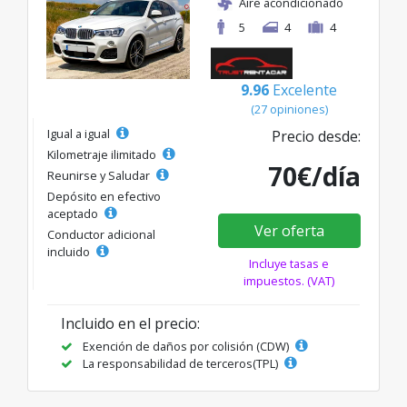
Aire acondicionado
5
4
4
9.96
Excelente
(27 opiniones)
Igual a igual
Precio desde:
Kilometraje ilimitado
70€/día
Reunirse y Saludar
Depósito en efectivo
aceptado
Ver oferta
Conductor adicional
incluido
Incluye tasas e
impuestos. (VAT)
Incluido en el precio:
Exención de daños por colisión (CDW)
La responsabilidad de terceros(TPL)