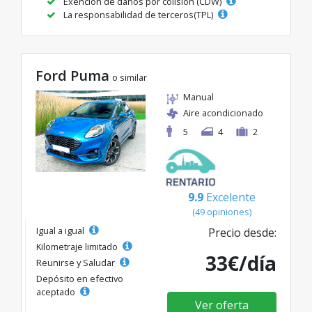
Exención de daños por colisión (CDW)
La responsabilidad de terceros(TPL)
Ford Puma
o similar
Manual
Aire acondicionado
5
4
2
9.9
Excelente
(49 opiniones)
Igual a igual
Precio desde:
Kilometraje limitado
33€/día
Reunirse y Saludar
Depósito en efectivo
aceptado
Ver oferta