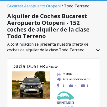
Bucarest Aeropuerto Otopeni
/ Todo Terreno
Alquiler de Coches Bucarest
Aeropuerto Otopeni - 152
coches de alquiler de la clase
Todo Terreno
A continuación se presenta nuestra oferta de
coches de alquiler de la clase Todo Terreno,
disponible en Bucarest Aeropuerto Otopeni. De
un total de 152 vehículos en esta ubicación,
Dacia DUSTER
puedes elegir el modelo ideal de la categoría
o similar
seleccionada, con tarifas excelentes desde solo
Manual
29€/día.
Aire acondicionado
5
4
3