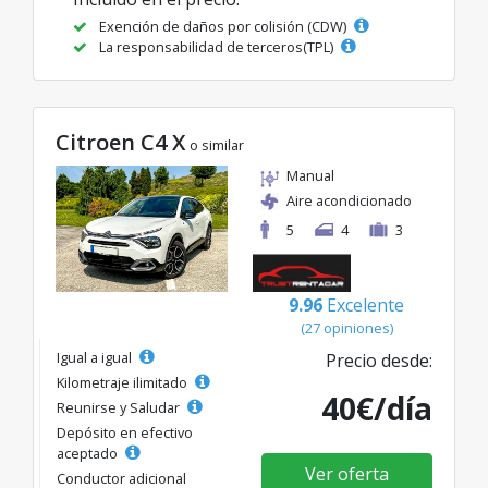
Exención de daños por colisión (CDW)
La responsabilidad de terceros(TPL)
Citroen C4 X
o similar
Manual
Aire acondicionado
5
4
3
9.96
Excelente
(27 opiniones)
Igual a igual
Precio desde:
Kilometraje ilimitado
40€/día
Reunirse y Saludar
Depósito en efectivo
aceptado
Ver oferta
Conductor adicional