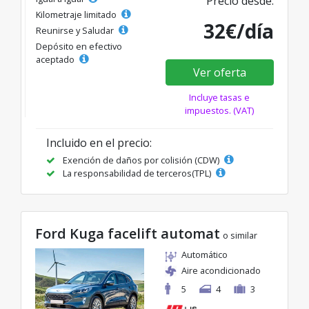
Precio desde:
Kilometraje limitado
32€/día
Reunirse y Saludar
Depósito en efectivo
aceptado
Ver oferta
Incluye tasas e
impuestos. (VAT)
Incluido en el precio:
Exención de daños por colisión (CDW)
La responsabilidad de terceros(TPL)
Ford Kuga facelift automat
o similar
Automático
Aire acondicionado
5
4
3