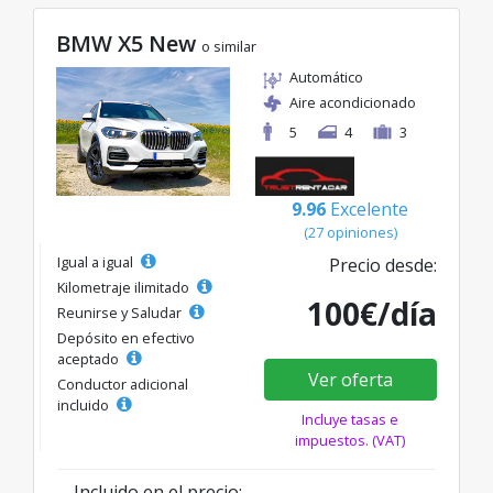
BMW X5 New
o similar
Automático
Aire acondicionado
5
4
3
9.96
Excelente
(27 opiniones)
Igual a igual
Precio desde:
Kilometraje ilimitado
100€/día
Reunirse y Saludar
Depósito en efectivo
aceptado
Ver oferta
Conductor adicional
incluido
Incluye tasas e
impuestos. (VAT)
Incluido en el precio: