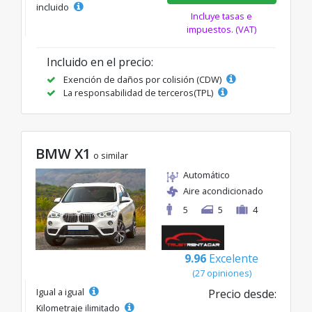
incluido
Incluye tasas e
impuestos. (VAT)
Incluido en el precio:
Exención de daños por colisión (CDW)
La responsabilidad de terceros(TPL)
BMW X1
o similar
Automático
Aire acondicionado
5
5
4
9.96
Excelente
(27 opiniones)
Igual a igual
Precio desde:
Kilometraje ilimitado