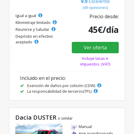
9.9
Excelente
(49 opiniones)
Igual a igual
Precio desde:
Kilometraje limitado
45€/día
Reunirse y Saludar
Depósito en efectivo
aceptado
Ver oferta
Incluye tasas e
impuestos. (VAT)
Incluido en el precio:
Exención de daños por colisión (CDW)
La responsabilidad de terceros(TPL)
Dacia DUSTER
o similar
Manual
Aire acondicionado