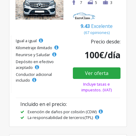
7
5
3
9.43
Excelente
(67 opiniones)
Igual a igual
Precio desde:
Kilometraje ilimitado
100€/día
Reunirse y Saludar
Depósito en efectivo
aceptado
Ver oferta
Conductor adicional
incluido
Incluye tasas e
impuestos. (VAT)
Incluido en el precio:
Exención de daños por colisión (CDW)
La responsabilidad de terceros(TPL)