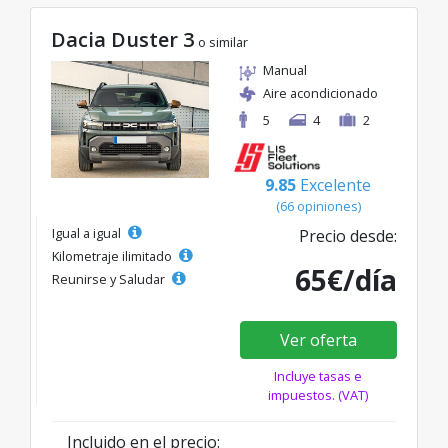
Dacia Duster 3
o similar
Manual
Aire acondicionado
5
4
2
9.85
Excelente
(66 opiniones)
Igual a igual
Precio desde:
Kilometraje ilimitado
65€/día
Reunirse y Saludar
Ver oferta
Incluye tasas e
impuestos. (VAT)
Incluido en el precio: