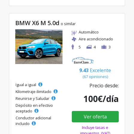
BMW X6 M 5.0d
o similar
Automático
Aire acondicionado
5
4
3
9.43
Excelente
(67 opiniones)
Igual a igual
Precio desde:
Kilometraje ilimitado
100€/día
Reunirse y Saludar
Depósito en efectivo
aceptado
Ver oferta
Conductor adicional
incluido
Incluye tasas e
impuestos. (VAT)