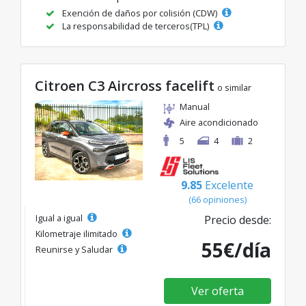
Exención de daños por colisión (CDW)
La responsabilidad de terceros(TPL)
Citroen C3 Aircross facelift
o similar
Manual
Aire acondicionado
5
4
2
9.85
Excelente
(66 opiniones)
Igual a igual
Precio desde:
Kilometraje ilimitado
55€/día
Reunirse y Saludar
Ver oferta