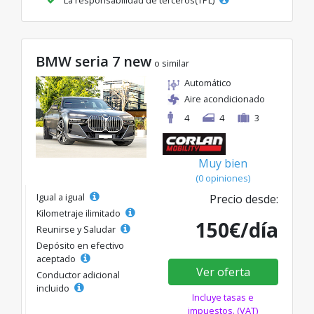
BMW seria 7 new
o similar
Automático
Aire acondicionado
4
4
3
Muy bien
(0 opiniones)
Igual a igual
Precio desde:
Kilometraje ilimitado
150€/día
Reunirse y Saludar
Depósito en efectivo
aceptado
Ver oferta
Conductor adicional
incluido
Incluye tasas e
impuestos. (VAT)