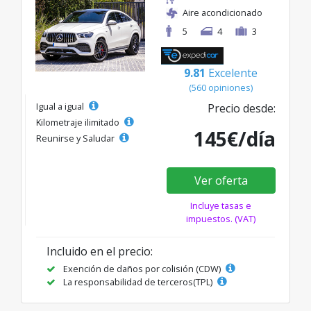
Aire acondicionado
5
4
3
9.81
Excelente
(560 opiniones)
Igual a igual
Precio desde:
Kilometraje ilimitado
145€/día
Reunirse y Saludar
Ver oferta
Incluye tasas e
impuestos. (VAT)
Incluido en el precio:
Exención de daños por colisión (CDW)
La responsabilidad de terceros(TPL)