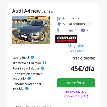
Audi A4 new
o similar
Automático
Aire acondicionado
5
4
2
Muy bien
(0 opiniones)
Igual a igual
Precio desde:
Kilometraje ilimitado
45€/día
Reunirse y Saludar
Depósito en efectivo
aceptado
Ver oferta
Conductor adicional
incluido
Incluye tasas e
impuestos. (VAT)