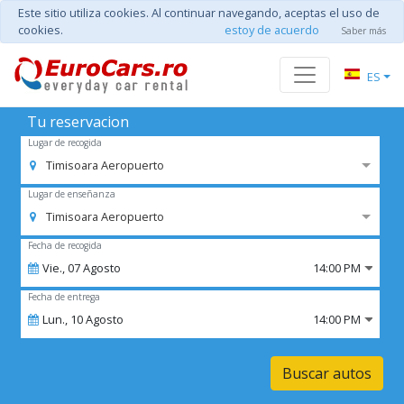
Este sitio utiliza cookies. Al continuar navegando, aceptas el uso de
cookies.
estoy de acuerdo
Saber más
ES
Tu reservacion
Lugar de recogida
Timisoara Aeropuerto
Lugar de enseñanza
Timisoara Aeropuerto
Fecha de recogida
Vie.,
07
Agosto
14:00 PM
Fecha de entrega
Lun.,
10
Agosto
14:00 PM
Buscar autos