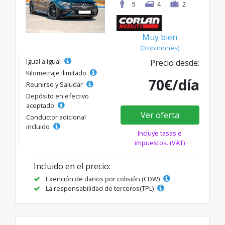
5
4
2
Muy bien
(0 opiniones)
Igual a igual
Precio desde:
Kilometraje ilimitado
70€/día
Reunirse y Saludar
Depósito en efectivo
aceptado
Ver oferta
Conductor adicional
incluido
Incluye tasas e
impuestos. (VAT)
Incluido en el precio:
Exención de daños por colisión (CDW)
La responsabilidad de terceros(TPL)