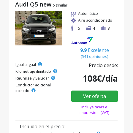
Audi Q5 new
o similar
Automático
Aire acondicionado
5
4
3
9.9
Excelente
(541 opiniones)
Igual a igual
Precio desde:
Kilometraje ilimitado
108€/día
Reunirse y Saludar
Conductor adicional
incluido
Ver oferta
Incluye tasas e
impuestos. (VAT)
Incluido en el precio: