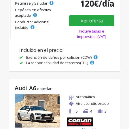
120€/día
Reunirse y Saludar
Depósito en efectivo
aceptado
Ver oferta
Conductor adicional
incluido
Incluye tasas e
impuestos. (VAT)
Incluido en el precio:
Exención de daños por colisión (CDW)
La responsabilidad de terceros(TPL)
Audi A6
o similar
Automático
Aire acondicionado
5
4
3