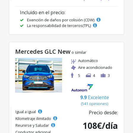
Incluido en el precio:
Exención de daños por colisión (CDW)
La responsabilidad de terceros(TPL)
Mercedes GLC New
o similar
Automático
Aire acondicionado
5
4
3
9.9
Excelente
(541 opiniones)
Igual a igual
Precio desde:
Kilometraje ilimitado
108€/día
Reunirse y Saludar
Conductor adicional