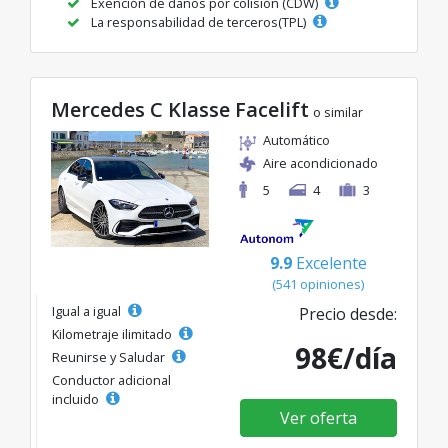
Exención de daños por colisión (CDW)
La responsabilidad de terceros(TPL)
Mercedes C Klasse Facelift
o similar
Automático
Aire acondicionado
5
4
3
9.9
Excelente
(541 opiniones)
Igual a igual
Precio desde:
Kilometraje ilimitado
98€/día
Reunirse y Saludar
Conductor adicional
incluido
Ver oferta