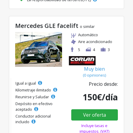
Mercedes GLE facelift
o similar
Automático
Aire acondicionado
5
4
3
Muy bien
(0 opiniones)
Igual a igual
Precio desde:
Kilometraje ilimitado
150€/día
Reunirse y Saludar
Depósito en efectivo
aceptado
Ver oferta
Conductor adicional
incluido
Incluye tasas e
impuestos. (VAT)