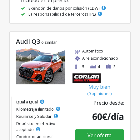
Incluido en el precio:
Exención de daños por colisión (CDW)
La responsabilidad de terceros(TPL)
Audi Q3
o similar
Automático
Aire acondicionado
5
4
3
Muy bien
(0 opiniones)
Igual a igual
Precio desde:
Kilometraje ilimitado
60€/día
Reunirse y Saludar
Depósito en efectivo
aceptado
Ver oferta
Conductor adicional