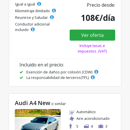
Igual a igual
Precio desde:
Kilometraje ilimitado
108€/día
Reunirse y Saludar
Conductor adicional
incluido
Ver oferta
Incluye tasas e
impuestos. (VAT)
Incluido en el precio:
Exención de daños por colisión (CDW)
La responsabilidad de terceros(TPL)
Audi A4 New
o similar
Automático
Aire acondicionado
5
4
3