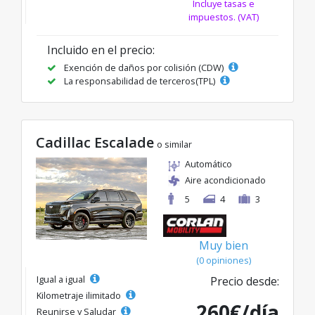
Incluye tasas e
impuestos. (VAT)
Incluido en el precio:
Exención de daños por colisión (CDW)
La responsabilidad de terceros(TPL)
Cadillac Escalade
o similar
Automático
Aire acondicionado
5
4
3
Muy bien
(0 opiniones)
Igual a igual
Precio desde:
Kilometraje ilimitado
260€/día
Reunirse y Saludar