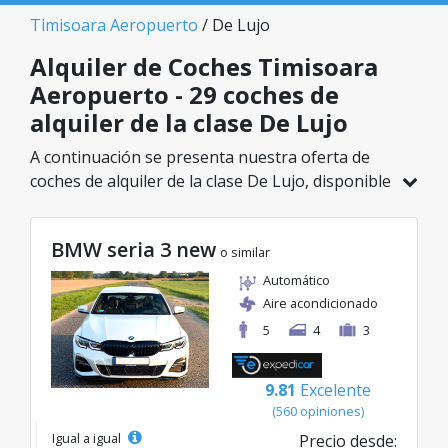
Timisoara Aeropuerto
/ De Lujo
Alquiler de Coches Timisoara
Aeropuerto - 29 coches de
alquiler de la clase De Lujo
A continuación se presenta nuestra oferta de
coches de alquiler de la clase De Lujo, disponible
en Timisoara Aeropuerto. De un total de 29
vehículos en esta ubicación, puedes elegir el
BMW seria 3 new
modelo ideal de la categoría seleccionada, con
o similar
tarifas excelentes desde solo 45€/día.
Automático
Aire acondicionado
5
4
3
9.81
Excelente
(560 opiniones)
Igual a igual
Precio desde: