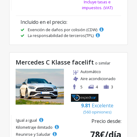
Incluye tasas e
impuestos. (VAT)
Incluido en el precio:
Exención de daños por colisión (CDW)
La responsabilidad de terceros(TPL)
Mercedes C Klasse facelift
o similar
Automático
Aire acondicionado
5
4
3
9.81
Excelente
(560 opiniones)
Igual a igual
Precio desde:
Kilometraje ilimitado
78€/día
Reunirse y Saludar