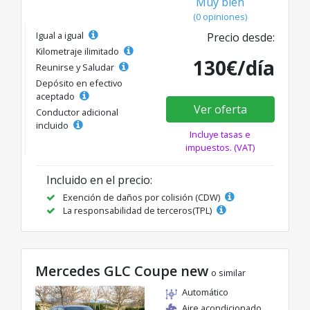
Muy bien
(0 opiniones)
Igual a igual
Precio desde:
Kilometraje ilimitado
130€/día
Reunirse y Saludar
Depósito en efectivo
aceptado
Ver oferta
Conductor adicional
incluido
Incluye tasas e
impuestos. (VAT)
Incluido en el precio:
Exención de daños por colisión (CDW)
La responsabilidad de terceros(TPL)
Mercedes GLC Coupe new
o similar
Automático
Aire acondicionado