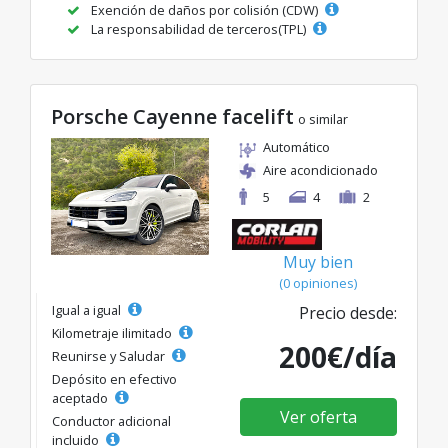
Exención de daños por colisión (CDW)
La responsabilidad de terceros(TPL)
Porsche Cayenne facelift
o similar
Automático
Aire acondicionado
5
4
2
Muy bien
(0 opiniones)
Igual a igual
Precio desde:
Kilometraje ilimitado
200€/día
Reunirse y Saludar
Depósito en efectivo
aceptado
Ver oferta
Conductor adicional
incluido