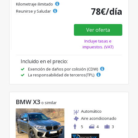
Kilometraje ilimitado
78€/día
Reunirse y Saludar
Ver oferta
Incluye tasas e
impuestos. (VAT)
Incluido en el precio:
Exención de daños por colisión (CDW)
La responsabilidad de terceros(TPL)
BMW X3
o similar
Automático
Aire acondicionado
5
4
3