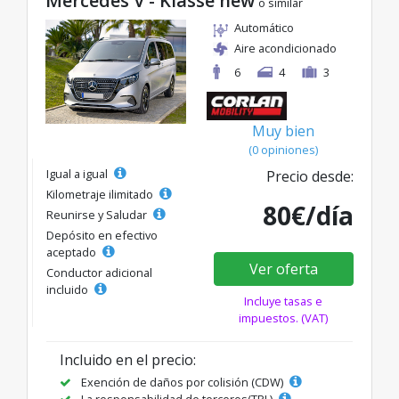
Mercedes V - Klasse new
o similar
Automático
Aire acondicionado
6
4
3
Muy bien
(0 opiniones)
Igual a igual
Precio desde:
Kilometraje ilimitado
80€/día
Reunirse y Saludar
Depósito en efectivo
aceptado
Ver oferta
Conductor adicional
incluido
Incluye tasas e
impuestos. (VAT)
Incluido en el precio:
Exención de daños por colisión (CDW)
La responsabilidad de terceros(TPL)