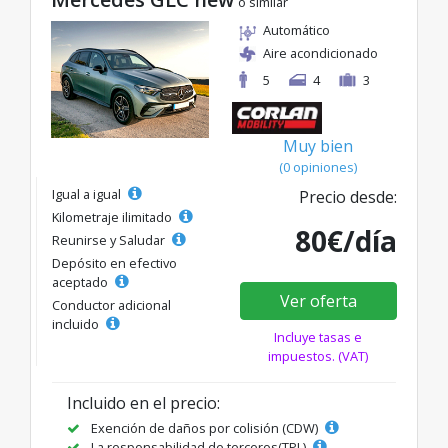
o similar
Automático
Aire acondicionado
5
4
3
Muy bien
(0 opiniones)
Igual a igual
Precio desde:
Kilometraje ilimitado
80€/día
Reunirse y Saludar
Depósito en efectivo
aceptado
Ver oferta
Conductor adicional
incluido
Incluye tasas e
impuestos. (VAT)
Incluido en el precio:
Exención de daños por colisión (CDW)
La responsabilidad de terceros(TPL)