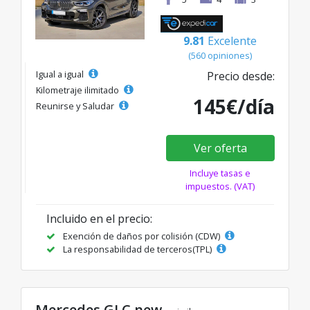
9.81
Excelente
(560 opiniones)
Igual a igual
Precio desde:
Kilometraje ilimitado
145€/día
Reunirse y Saludar
Ver oferta
Incluye tasas e
impuestos. (VAT)
Incluido en el precio:
Exención de daños por colisión (CDW)
La responsabilidad de terceros(TPL)
Mercedes GLC new