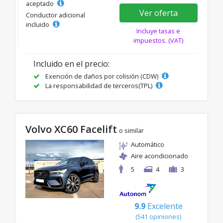
aceptado
Ver oferta
Conductor adicional
incluido
Incluye tasas e
impuestos. (VAT)
Incluido en el precio:
Exención de daños por colisión (CDW)
La responsabilidad de terceros(TPL)
Volvo XC60 Facelift
o similar
Automático
Aire acondicionado
5
4
3
9.9
Excelente
(541 opiniones)