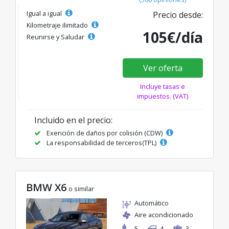
Igual a igual
Precio desde:
Kilometraje ilimitado
105€/día
Reunirse y Saludar
Ver oferta
Incluye tasas e
impuestos. (VAT)
Incluido en el precio:
Exención de daños por colisión (CDW)
La responsabilidad de terceros(TPL)
BMW X6
o similar
Automático
Aire acondicionado
5
4
3