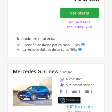
Ver oferta
Incluye tasas e
impuestos. (VAT)
Incluido en el precio:
Exención de daños por colisión (CDW)
La responsabilidad de terceros(TPL)
Mercedes GLC new
o similar
Automático
Aire acondicionado
5
4
3
9.81
Excelente
(560 opiniones)