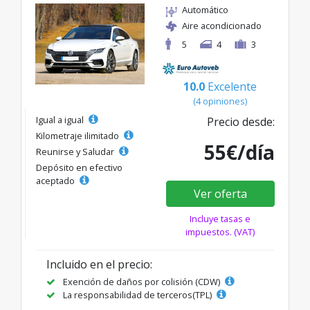
Automático
Aire acondicionado
5
4
3
10.0
Excelente
(4 opiniones)
Igual a igual
Precio desde:
Kilometraje ilimitado
55€/día
Reunirse y Saludar
Depósito en efectivo
aceptado
Ver oferta
Incluye tasas e
impuestos. (VAT)
Incluido en el precio:
Exención de daños por colisión (CDW)
La responsabilidad de terceros(TPL)