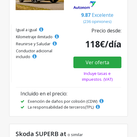
9.87
Excelente
(236 opiniones)
Igual a igual
Precio desde:
Kilometraje ilimitado
118€/día
Reunirse y Saludar
Conductor adicional
incluido
Ver oferta
Incluye tasas e
impuestos. (VAT)
Incluido en el precio:
Exención de daños por colisión (CDW)
La responsabilidad de terceros(TPL)
Skoda SUPERB at
o similar