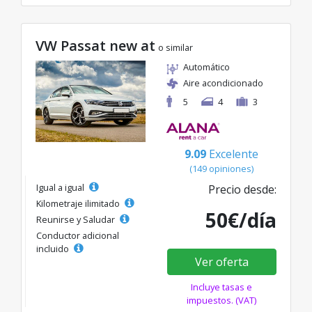
VW Passat new at
o similar
Automático
Aire acondicionado
5
4
3
9.09
Excelente
(149 opiniones)
Igual a igual
Precio desde:
Kilometraje ilimitado
50€/día
Reunirse y Saludar
Conductor adicional
incluido
Ver oferta
Incluye tasas e
impuestos. (VAT)