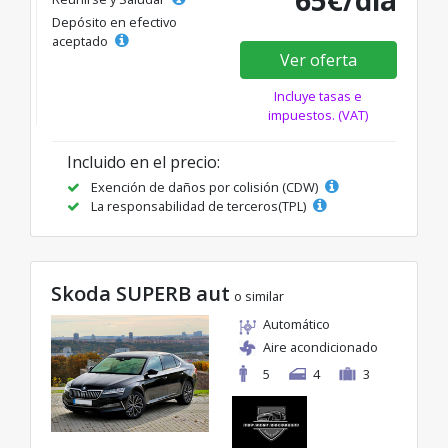
65€/día
Depósito en efectivo
aceptado
Ver oferta
Incluye tasas e
impuestos. (VAT)
Incluido en el precio:
Exención de daños por colisión (CDW)
La responsabilidad de terceros(TPL)
Skoda SUPERB aut
o similar
Automático
Aire acondicionado
5
4
3