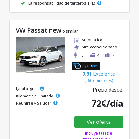
La responsabilidad de terceros(TPL)
VW Passat new
o similar
Automático
Aire acondicionado
5
4
4
9.81
Excelente
(560 opiniones)
Igual a igual
Precio desde:
Kilometraje ilimitado
72€/día
Reunirse y Saludar
Ver oferta
Incluye tasas e