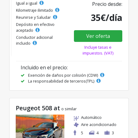
Igual a igual
Precio desde:
Kilometraje ilimitado
35€/día
Reunirse y Saludar
Depósito en efectivo
aceptado
Ver oferta
Conductor adicional
incluido
Incluye tasas e
impuestos. (VAT)
Incluido en el precio:
Exención de daños por colisión (CDW)
La responsabilidad de terceros(TPL)
Peugeot 508 at
o similar
Automático
Aire acondicionado
5
4
3