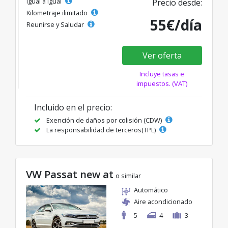
Igual a igual
Precio desde:
Kilometraje ilimitado
55€/día
Reunirse y Saludar
Ver oferta
Incluye tasas e
impuestos. (VAT)
Incluido en el precio:
Exención de daños por colisión (CDW)
La responsabilidad de terceros(TPL)
VW Passat new at
o similar
Automático
Aire acondicionado
5
4
3