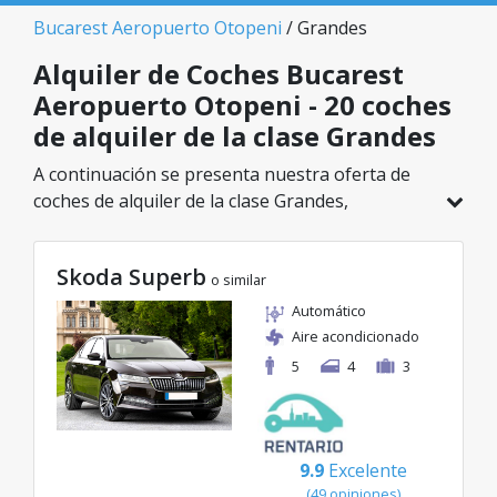
Bucarest Aeropuerto Otopeni
/ Grandes
Alquiler de Coches Bucarest
Aeropuerto Otopeni - 20 coches
de alquiler de la clase Grandes
A continuación se presenta nuestra oferta de
coches de alquiler de la clase Grandes,
disponible en Bucarest Aeropuerto Otopeni. De
un total de 20 vehículos en esta ubicación,
Skoda Superb
puedes elegir el modelo ideal de la categoría
o similar
seleccionada, con tarifas excelentes desde solo
Automático
20€/día.
Aire acondicionado
5
4
3
9.9
Excelente
(49 opiniones)