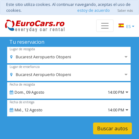
Este sitio utiliza cookies. Al continuar navegando, aceptas el uso de
cookies.
estoy de acuerdo
Saber más
ES
Tu reservacion
Lugar de recogida
Bucarest Aeropuerto Otopeni
Lugar de enseñanza
Bucarest Aeropuerto Otopeni
Fecha de recogida
Dom.,
09
Agosto
14:00 PM
Fecha de entrega
Mié.,
12
Agosto
14:00 PM
Buscar autos