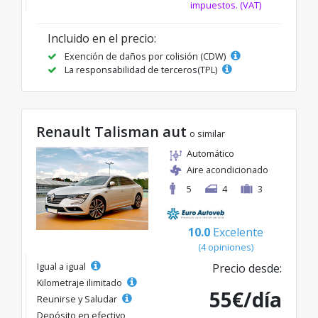
impuestos. (VAT)
Incluido en el precio:
Exención de daños por colisión (CDW)
La responsabilidad de terceros(TPL)
Renault Talisman aut
o similar
Automático
Aire acondicionado
5
4
3
10.0
Excelente
(4 opiniones)
Igual a igual
Precio desde:
Kilometraje ilimitado
55€/día
Reunirse y Saludar
Depósito en efectivo