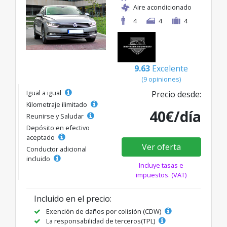
Aire acondicionado
4
4
4
9.63
Excelente
(9 opiniones)
Igual a igual
Precio desde:
Kilometraje ilimitado
40€/día
Reunirse y Saludar
Depósito en efectivo
aceptado
Ver oferta
Conductor adicional
incluido
Incluye tasas e
impuestos. (VAT)
Incluido en el precio:
Exención de daños por colisión (CDW)
La responsabilidad de terceros(TPL)