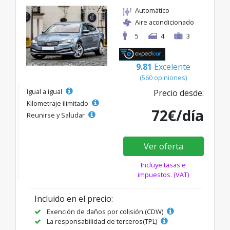
Automático
Aire acondicionado
5
4
3
9.81
Excelente
(560 opiniones)
Igual a igual
Precio desde:
Kilometraje ilimitado
72€/día
Reunirse y Saludar
Ver oferta
Incluye tasas e
impuestos. (VAT)
Incluido en el precio:
Exención de daños por colisión (CDW)
La responsabilidad de terceros(TPL)