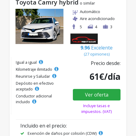
Toyota Camry hybrid
o similar
Automático
Aire acondicionado
5
4
3
9.96
Excelente
(27 opiniones)
Igual a igual
Precio desde:
Kilometraje ilimitado
61€/día
Reunirse y Saludar
Depósito en efectivo
aceptado
Ver oferta
Conductor adicional
incluido
Incluye tasas e
impuestos. (VAT)
Incluido en el precio:
Exención de daños por colisión (CDW)