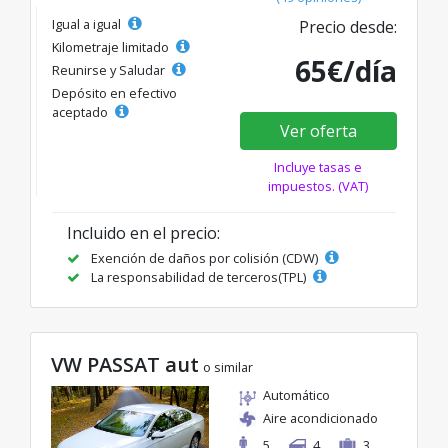
Igual a igual
Precio desde:
Kilometraje limitado
65€/día
Reunirse y Saludar
Depósito en efectivo
aceptado
Ver oferta
Incluye tasas e
impuestos. (VAT)
Incluido en el precio:
Exención de daños por colisión (CDW)
La responsabilidad de terceros(TPL)
VW PASSAT aut
o similar
Automático
Aire acondicionado
5
4
3