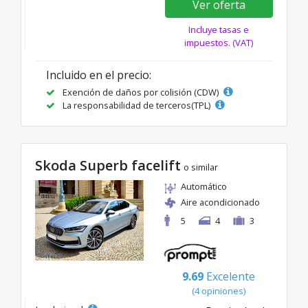
Ver oferta
Incluye tasas e
impuestos. (VAT)
Incluido en el precio:
Exención de daños por colisión (CDW)
La responsabilidad de terceros(TPL)
Skoda Superb facelift
o similar
Automático
Aire acondicionado
5
4
3
9.69
Excelente
(4 opiniones)