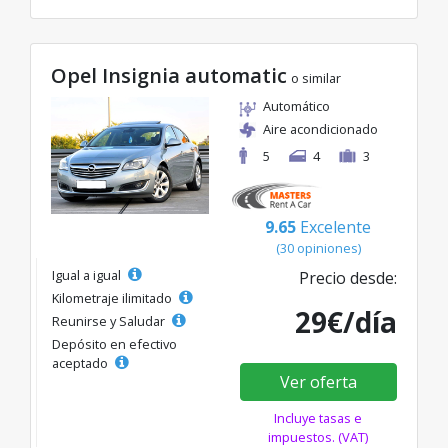
Opel Insignia automatic
o similar
Automático
Aire acondicionado
5
4
3
9.65
Excelente
(30 opiniones)
Igual a igual
Precio desde:
Kilometraje ilimitado
29€/día
Reunirse y Saludar
Depósito en efectivo
aceptado
Ver oferta
Incluye tasas e
impuestos. (VAT)