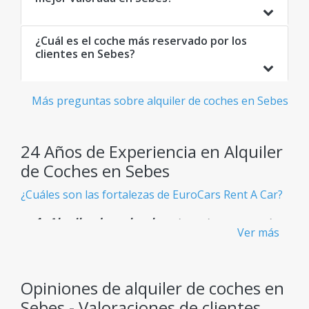
¿Cuál es el coche más reservado por los
clientes en Sebes?
Más preguntas sobre alquiler de coches en Sebes
24 Años de Experiencia en Alquiler
de Coches en Sebes
¿Cuáles son las fortalezas de EuroCars Rent A Car?
Alquiler de coches baratos y transparentes
Ver más
- Sin cargos ocultos
Sabes exactamente lo que pagas desde el principio,
sin sorpresas inesperadas.
Opiniones de alquiler de coches en
Sebes - Valoraciones de clientes