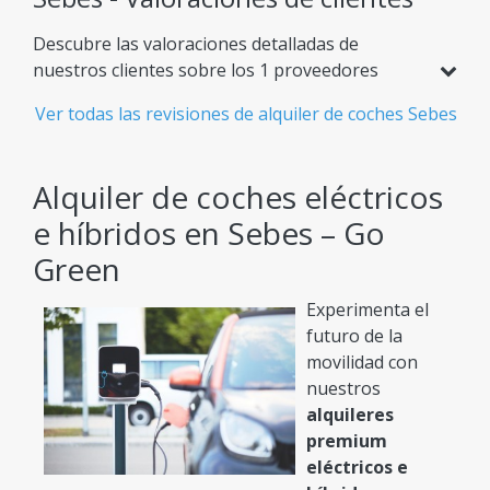
Flota Gigante
Descubre las valoraciones detalladas de
Más de 900 modelos de coches disponibles,
nuestros clientes sobre los 1 proveedores
adaptados a cualquier necesidad de viaje.
asociados en Sebes. Compara puntuaciones
Ver todas las revisiones de alquiler de coches Sebes
Confianza Confirmada
basadas en 1 opiniones reales y elige con total
confianza el servicio ideal para tu viaje.
Sistema de reseñas reales para elegir la mejor
experiencia de alquiler de coches.
Alquiler de coches eléctricos
e híbridos en Sebes – Go
Socios de Top - Las empresas más
populares
Green
Colaboramos con líderes del sector como Autonom,
Experimenta el
Travis, Gorent y muchos otros.
futuro de la
movilidad con
Reserva Rápida
nuestros
Tecnología moderna para un proceso de alquiler
alquileres
online sencillo, rápido y cómodo.
premium
eléctricos e
¡Todo lo que tienes que hacer es: Comparar y