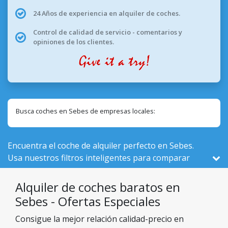
24 Años de experiencia en alquiler de coches.
Control de calidad de servicio - comentarios y
opiniones de los clientes.
Busca coches en Sebes de empresas locales:
Encuentra el coche de alquiler perfecto en Sebes.
Usa nuestros filtros inteligentes para comparar
vehículos activos aquí, de un total de 524 en
Rumanía, de 1 empresas locales.
Alquiler de coches baratos en
Sebes - Ofertas Especiales
Consigue la mejor relación calidad-precio en