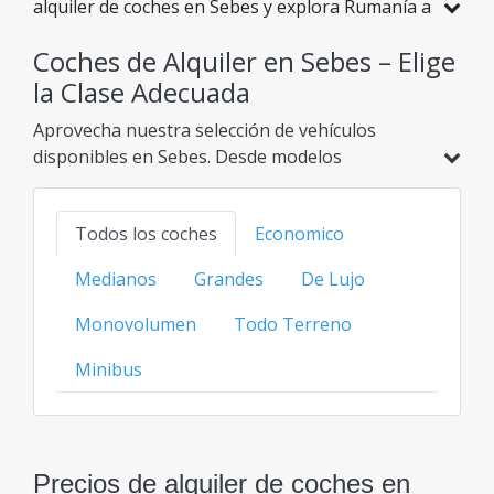
alquiler de coches en Sebes y explora Rumanía a
precios asequibles. Hemos seleccionado
Coches de Alquiler en Sebes – Elige
especialmente para ti vehículos con descuentos
reales para que disfrutes de un viaje sin
la Clase Adecuada
preocupaciones y con un presupuesto
Aprovecha nuestra selección de vehículos
excelente.
disponibles en Sebes. Desde modelos
económicos e híbridos hasta opciones
familiares, SUV o de lujo, encuentra tu opción
Todos los coches
Economico
ideal al mejor precio transparente para cada
categoría.
Medianos
Grandes
De Lujo
Monovolumen
Todo Terreno
Minibus
Precios de alquiler de coches en