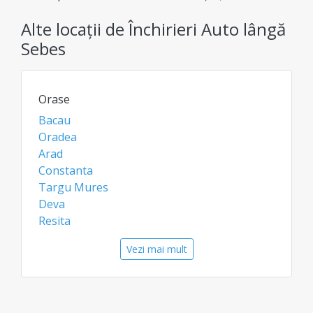
dus-întors) sau tururi cu itinerariu prestabilit.
Alte locații de Închirieri Auto lângă
Spațiu generos pentru bagaje și condiții
premium, totul fără taxe ascunse la rezervare.
Sebes
Orase
Bacau
Oradea
Arad
Constanta
Targu Mures
Deva
Resita
Sighisoara
Vezi mai mult
Medias
Aeroporturi
Oradea Aeroport