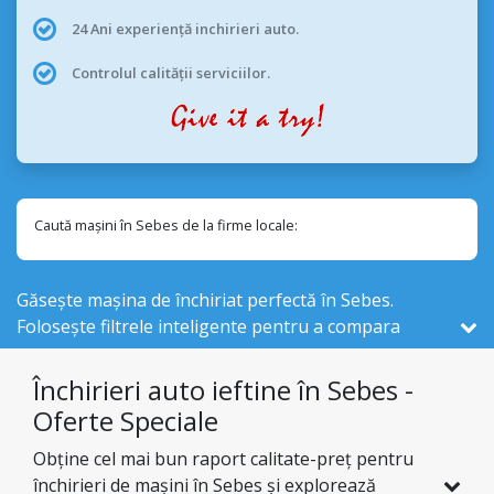
24 Ani experiență inchirieri auto.
Controlul calității serviciilor.
Caută mașini în Sebes de la firme locale:
Găsește mașina de închiriat perfectă în Sebes.
Folosește filtrele inteligente pentru a compara
vehicule de închiriat , din cele 525 disponibile în
România, de la 1 firme locale din Sebes .
Închirieri auto ieftine în Sebes -
Oferte Speciale
Obține cel mai bun raport calitate-preț pentru
închirieri de mașini în Sebes și explorează