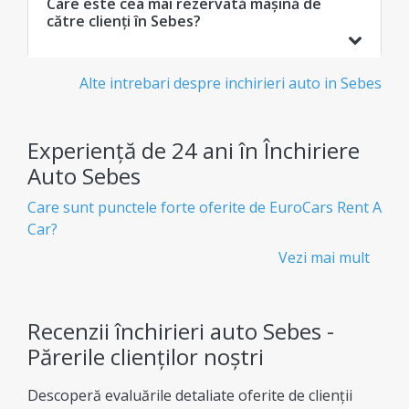
Care este cea mai rezervată mașină de
către clienți în Sebes?
Alte intrebari despre inchirieri auto in Sebes
Experiență de 24 ani în Închiriere
Auto Sebes
Care sunt punctele forte oferite de EuroCars Rent A
Car?
Vezi mai mult
Închirieri auto ieftine și transparente - Fără
taxe ascunse
Știi exact ce plătești de la bun început, fără taxe
Recenzii închirieri auto Sebes -
ascunse.
Părerile clienților noștri
Flotă Uriașă
Descoperă evaluările detaliate oferite de clienții