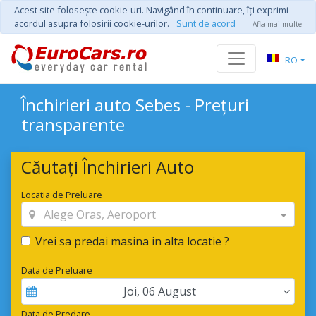
Acest site foloseşte cookie-uri. Navigând în continuare, îţi exprimi
acordul asupra folosirii cookie-urilor.
Sunt de acord
Afla mai multe
RO
Închirieri auto Sebes - Prețuri
transparente
Căutați Închirieri Auto
Locatia de Preluare
Alege Oras, Aeroport
Vrei sa predai masina in alta locatie ?
Data de Preluare
Joi
,
06
August
Data de Predare