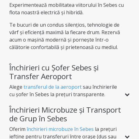
Experimentează mobilitatea viitorului în Sebes cu
flota noastră electrică și hibridă.
Te bucuri de un condus silențios, tehnologie de
vârf și eficiență maximă la fiecare drum. Rezervă
acum o mașină modernă și pornește într-o
călătorie confortabilă și prietenoasă cu mediul.
Închirieri cu Șofer Sebes și
Transfer Aeroport
Alege
transferul de la aeroport
sau închirierile
cu șofer în Sebes la prețuri transparente.
Indiferent de destinație, îți oferim flexibilitate
Închirieri Microbuze și Transport
totală (dus sau dus-întors) pentru o experiență
de afaceri sau vacanță complet lipsită de griji.
de Grup în Sebes
Oferim
închirieri microbuze în Sebes
la prețuri
ieftine pentru transferuri între orașe (dus sau