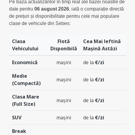
Pe baza actualizărilor în timp real ale bazei noastre de
date pentru
06 august 2026
, iată o comparație directă
de prețuri și disponibilitate pentru cele mai populare
clase de vehicule din Sebes:
Clasa
Flotă
Cea Mai Ieftină
Vehiculului
Disponibilă
Mașină Astăzi
Economică
mașini
de la
€/zi
Medie
mașini
de la
€/zi
(Compactă)
Clasa Mare
mașini
de la
€/zi
(Full Size)
SUV
mașini
de la
€/zi
Break