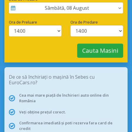
Sâmbătă
,
08
August
Ora de Preluare
Ora de Predare
Cauta Masini
De ce să închiriați o mașină în Sebes cu
EuroCars.ro?
Cea mai mare piață de închirieri auto online din
România
Veți obține prețul corect.
Confirmarea imediată și poti rezerva fara card de
credit