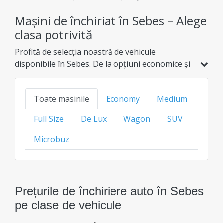
România la prețuri avantajoase. Am selectat
Mașini de închiriat în Sebes – Alege
special pentru tine vehicule cu reduceri reale, ca
să te bucuri de o călătorie fără griji și cu un
clasa potrivită
buget excelent.
Profită de selecția noastră de vehicule
disponibile în Sebes. De la opțiuni economice și
hibride, până la modele de familie, SUV-uri sau
de lux, găsește varianta ideală la cel mai bun
Toate masinile
Economy
Medium
preț transparent pentru fiecare clasă.
Full Size
De Lux
Wagon
SUV
Microbuz
Prețurile de închiriere auto în Sebes
pe clase de vehicule