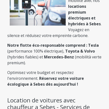
mobilité avec nos
Réservation Rapide
locations
Technologie moderne pour une location en ligne
premium
simple, rapide et confortable.
électriques et
hybrides à Sebes
.
Il ne vous reste plus qu'à : Comparer et Choisir
Voyagez en
le Bon Prix !
silence et réduisez votre empreinte carbone.
Notre flotte éco-responsable comprend :
Tesla
(performance 100% électrique),
Toyota & Volvo
(hybrides fiables) et
Mercedes-Benz
(mobilità verte
premium).
Optimisez votre budget et respectez
l'environnement.
Réservez votre voiture
écologique à Sebes dès aujourd'hui !
Location de voitures avec
chauffeur a Sebes - Services de