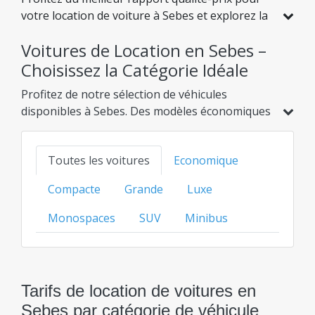
votre location de voiture à Sebes et explorez la
Roumanie à des tarifs avantageux. Nous avons
Voitures de Location en Sebes –
sélectionné pour vous des véhicules avec de
réelles réductions, afin que vous puissiez
Choisissez la Catégorie Idéale
voyager l'esprit tranquille tout en préservant
Profitez de notre sélection de véhicules
votre budget.
disponibles à Sebes. Des modèles économiques
et hybrides aux options familiales, SUV ou de
luxe, trouvez l'option idéale au meilleur prix
Toutes les voitures
Economique
transparent pour chaque catégorie.
Compacte
Grande
Luxe
Monospaces
SUV
Minibus
Tarifs de location de voitures en
Sebes par catégorie de véhicule