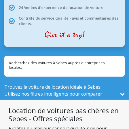
24 Années d'expérience de location de voiture.
Contrôle du service qualité - avis et commentaires des
clients.
Recherchez des voitures à Sebes auprès d'entreprises
locales:
Trouvez la voiture de location idéale à Sebes.
Utilisez nos filtres intelligents pour comparer
véhicules actifs ici, sur un total de 524 en Roumanie,
parmi 1 entreprises locales.
Location de voitures pas chères en
Sebes - Offres spéciales
Profitez du meilleur rapport qualité-prix pour