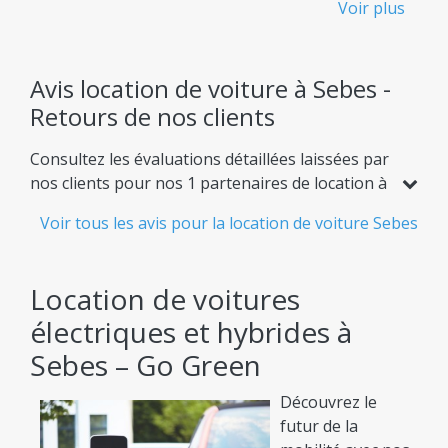
Voir plus
transparente - Sans frais cachés
Sachez exactement ce que vous payez dès le départ,
sans aucune surprise désagréable.
Avis location de voiture à Sebes -
Retours de nos clients
Flotte Immense
Consultez les évaluations détaillées laissées par
Plus de 900 modèles de voitures de location
nos clients pour nos 1 partenaires de location à
disponibles, adaptés à tous vos besoins.
Sebes. Comparez les notes basées sur 1 avis
Voir tous les avis pour la location de voiture Sebes
Confiance Confirmée
réels et choisissez en toute confiance l'offre
idéale pour votre trajet.
Un système d'avis clients réels pour vous garantir
la meilleure expérience de location.
Location de voitures
électriques et hybrides à
Partenaires de Top - Les agences les plus
populaires
Sebes – Go Green
Nous collaborons avec les leaders : Autonom,
Découvrez le
Travis, Gorent et bien d'autres.
futur de la