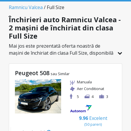
Ramnicu Valcea
/ Full Size
Închirieri auto Ramnicu Valcea -
2 mașini de închiriat din clasa
Full Size
Mai jos este prezentată oferta noastră de
mașini de închiriat din clasa Full Size, disponibilă
în Ramnicu Valcea. Dintr-un total de 2 de
vehicule în această locație, poți alege modelul
Peugeot 508
ideal din categoria selectată, cu prețuri
sau Similar
avantajoase ce pornesc de la doar 55€/zi.
Manuala
Aer Conditionat
5
4
3
9.96
Excelent
(50 pareri)