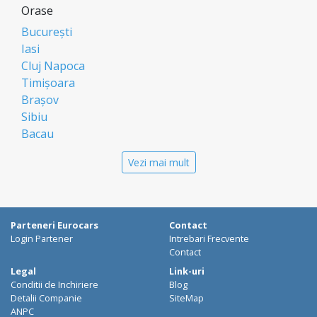
Orase
București
Iasi
Cluj Napoca
Timișoara
Brașov
Sibiu
Bacau
Oradea
Vezi mai mult
Arad
Piatra Neamt
Constanta
Galati
Parteneri Eurocars
Contact
Suceava
Login Partener
Intrebari Frecvente
Targu Mures
Contact
Focșani
Legal
Link-uri
Conditii de Inchiriere
Blog
Targoviste
Detalii Companie
SiteMap
Ploiesti
ANPC