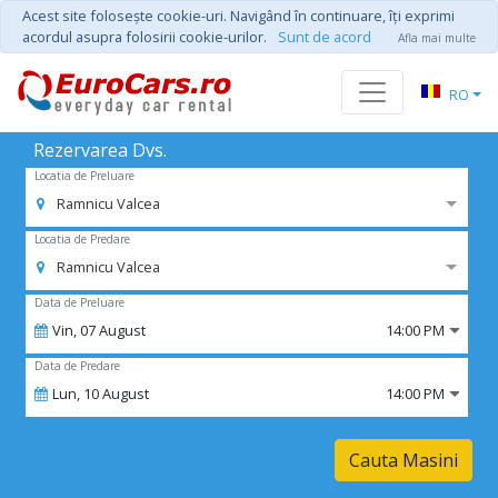
Acest site foloseşte cookie-uri. Navigând în continuare, îţi exprimi
acordul asupra folosirii cookie-urilor.
Sunt de acord
Afla mai multe
RO
Rezervarea Dvs.
Locatia de Preluare
Ramnicu Valcea
Locatia de Predare
Ramnicu Valcea
Data de Preluare
Vin,
07
August
14:00 PM
Data de Predare
Lun,
10
August
14:00 PM
Cauta Masini