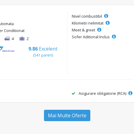
Nivel combustibil
Kilometri nelimitat
utomata
Meet & greet
er Conditionat
Sofer Aditional Inclus
4
2
9.86
Excelent
(541 pareri)
Asigurare obligatorie (RCA)
Mai Multe Oferte