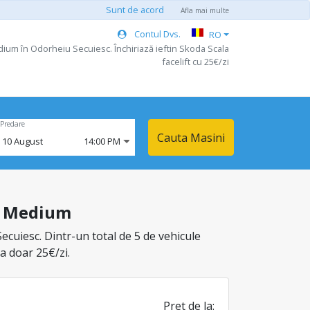
Sunt de acord
Afla mai multe
Contul Dvs.
RO
dium în Odorheiu Secuiesc. Închiriază ieftin Skoda Scala
facelift cu 25€/zi
Predare
Cauta Masini
,
10
August
14:00 PM
sa Medium
ecuiesc. Dintr-un total de 5 de vehicule
la doar 25€/zi.
Pret de la: