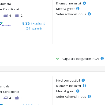
Kilometri nelimitat
utomata
Meet & greet
er Conditionat
Sofer Aditional Inclus
4
2
9.86
Excelent
(541 pareri)
Asigurare obligatorie (RCA)
Nivel combustibil
Kilometri nelimitat
anuala
Meet & greet
er Conditionat
Sofer Aditional Inclus
4
3