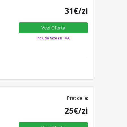
31€/zi
Vezi Oferta
Include taxe (si TVA)
Pret de la:
25€/zi