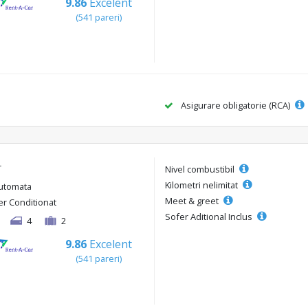
9.86
Excelent
(541 pareri)
Asigurare obligatorie (RCA)
r
Nivel combustibil
Kilometri nelimitat
utomata
Meet & greet
er Conditionat
Sofer Aditional Inclus
4
2
9.86
Excelent
(541 pareri)