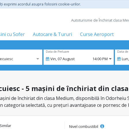
ţi exprimi acordul asupra folosirii cookie-urilor.
Autoturisme de Închiriat clasa Me
ini cu Sofer
Autocare & Tururi
Curse Aeroport
Data de Preluare
Data de 
ecuiesc
Vin,
07
August
14:00 PM
Lun
cuiesc - 5 mașini de închiriat din cla
șini de închiriat din clasa Medium, disponibilă în Odorheiu S
din categoria selectată, cu prețuri avantajoase ce pornesc de 
Similar
Nivel combustibil