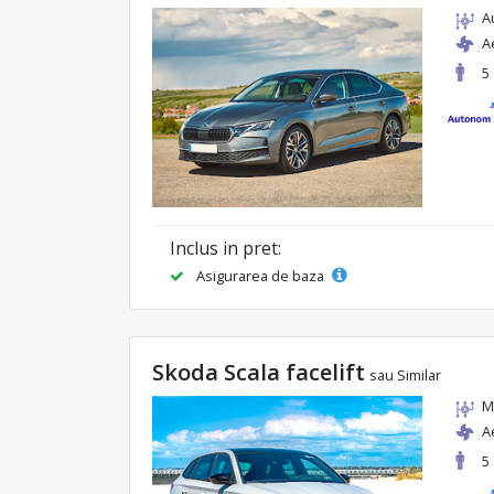
A
A
5
Inclus in pret:
Asigurarea de baza
Skoda Scala facelift
sau Similar
M
A
5