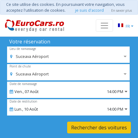
Ce site utilise des cookies. En poursuivant votre navigation, vous
acceptez l'utilisation de cookies.
je suis d'accord
En savoir plus
FR
Votre réservation
Lieu de ramassage
Suceava Aéroport
Point de chute
Suceava Aéroport
Date de ramassage
Ven.,
07
Août
14:00 PM
Date de restitution
Lun.,
10
Août
14:00 PM
Rechercher des voitures