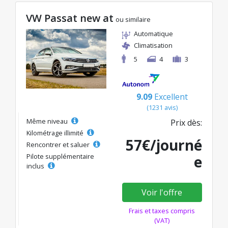
VW Passat new at
ou similaire
Automatique
Climatisation
5
4
3
9.09
Excellent
(1231 avis)
Même niveau
Prix dès:
Kilométrage illimité
57€/journé
Rencontrer et saluer
Pilote supplémentaire
e
inclus
Voir l'offre
Frais et taxes compris
(VAT)