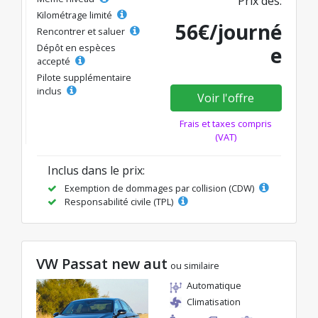
Prix dès:
Kilométrage limité
56€/journé
Rencontrer et saluer
Dépôt en espèces
e
accepté
Pilote supplémentaire
inclus
Voir l'offre
Frais et taxes compris
(VAT)
Inclus dans le prix:
Exemption de dommages par collision (CDW)
Responsabilité civile (TPL)
VW Passat new aut
ou similaire
Automatique
Climatisation