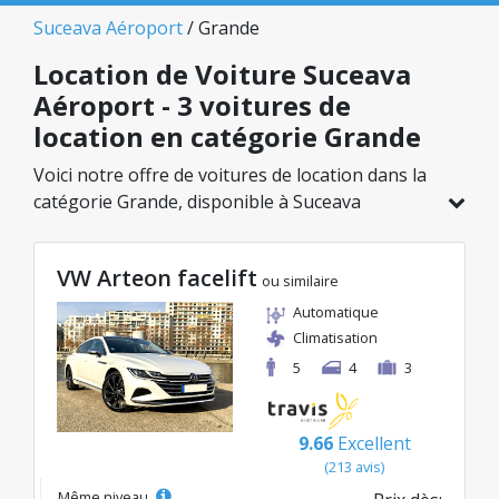
Suceava Aéroport
/ Grande
Location de Voiture Suceava
Aéroport - 3 voitures de
location en catégorie Grande
Voici notre offre de voitures de location dans la
catégorie Grande, disponible à Suceava
Aéroport. Sur un total de 3 véhicules dans cette
agence, vous pouvez choisir le modèle idéal
VW Arteon facelift
dans la catégorie sélectionnée, avec des tarifs
ou similaire
avantageux débutant à seulement 40€/jour.
Automatique
Climatisation
5
4
3
9.66
Excellent
(213 avis)
Même niveau