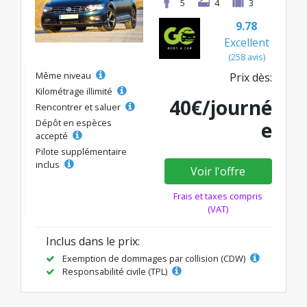
5
4
3
9.78
Excellent
(258 avis)
Même niveau
Prix dès:
Kilométrage illimité
40€/journé
Rencontrer et saluer
Dépôt en espèces
e
accepté
Pilote supplémentaire
inclus
Voir l'offre
Frais et taxes compris
(VAT)
Inclus dans le prix:
Exemption de dommages par collision (CDW)
Responsabilité civile (TPL)