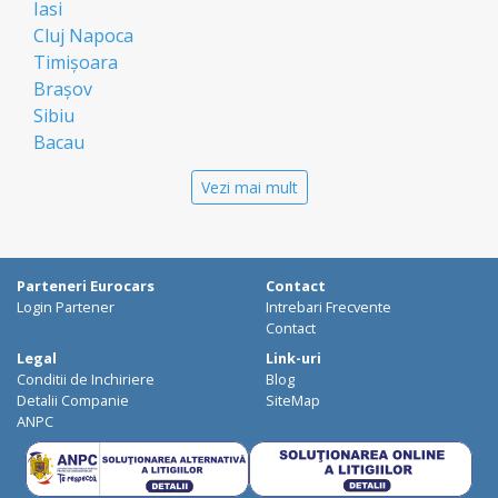
Iasi
Cluj Napoca
Timișoara
Brașov
Sibiu
Bacau
Oradea
Vezi mai mult
Arad
Piatra Neamt
Constanta
Galati
Parteneri Eurocars
Contact
Suceava
Login Partener
Intrebari Frecvente
Targu Mures
Contact
Focșani
Legal
Link-uri
Conditii de Inchiriere
Blog
Targoviste
Detalii Companie
SiteMap
Ploiesti
ANPC
Craiova
Botosani
Deva