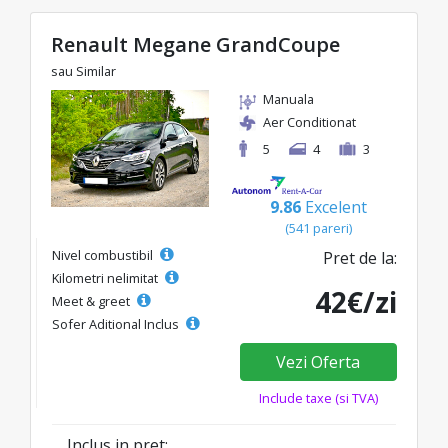
Renault Megane GrandCoupe
sau Similar
Manuala
Aer Conditionat
5
4
3
9.86
Excelent
(541 pareri)
Nivel combustibil
Pret de la:
Kilometri nelimitat
42€/zi
Meet & greet
Sofer Aditional Inclus
Vezi Oferta
Include taxe (si TVA)
Inclus in pret: