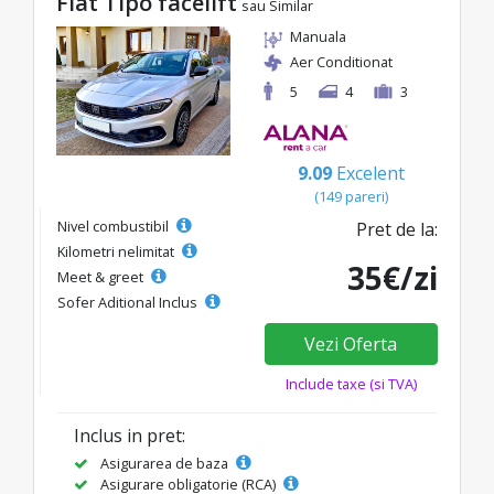
Fiat Tipo facelift
sau Similar
Manuala
Aer Conditionat
5
4
3
9.09
Excelent
(149 pareri)
Nivel combustibil
Pret de la:
Kilometri nelimitat
35€/zi
Meet & greet
Sofer Aditional Inclus
Vezi Oferta
Include taxe (si TVA)
Inclus in pret:
Asigurarea de baza
Asigurare obligatorie (RCA)