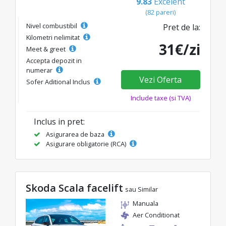
9.83
Excelent
(82 pareri)
Nivel combustibil
Pret de la:
Kilometri nelimitat
31€/zi
Meet & greet
Accepta depozit in
numerar
Vezi Oferta
Sofer Aditional Inclus
Include taxe (si TVA)
Inclus in pret:
Asigurarea de baza
Asigurare obligatorie (RCA)
Skoda Scala facelift
sau Similar
Manuala
Aer Conditionat