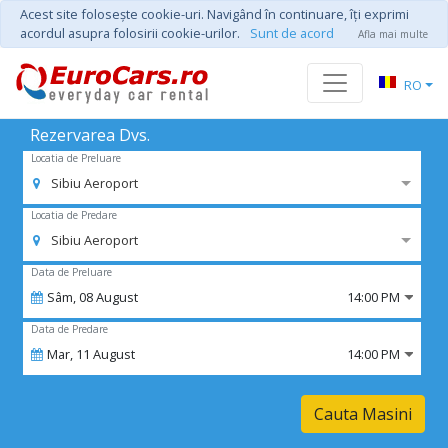
Acest site foloseşte cookie-uri. Navigând în continuare, îţi exprimi
acordul asupra folosirii cookie-urilor.
Sunt de acord
Afla mai multe
RO
Rezervarea Dvs.
Locatia de Preluare
Sibiu Aeroport
Locatia de Predare
Sibiu Aeroport
Data de Preluare
Sâm,
08
August
14:00 PM
Data de Predare
Mar,
11
August
14:00 PM
Cauta Masini