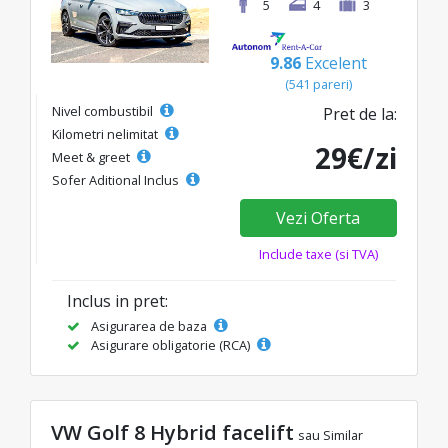
5
4
3
9.86
Excelent
(541 pareri)
Nivel combustibil
Pret de la:
Kilometri nelimitat
29€/zi
Meet & greet
Sofer Aditional Inclus
Vezi Oferta
Include taxe (si TVA)
Inclus in pret:
Asigurarea de baza
Asigurare obligatorie (RCA)
VW Golf 8 Hybrid facelift
sau Similar