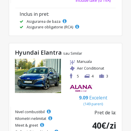
Include taxe (si TVA)
Inclus in pret:
Asigurarea de baza
Asigurare obligatorie (RCA)
Hyundai Elantra
sau Similar
Manuala
Aer Conditionat
5
4
3
9.09
Excelent
(149 pareri)
Nivel combustibil
Pret de la:
Kilometri nelimitat
40€/zi
Meet & greet