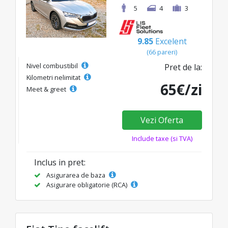
5
4
3
9.85
Excelent
(66 pareri)
Nivel combustibil
Pret de la:
Kilometri nelimitat
65€/zi
Meet & greet
Vezi Oferta
Include taxe (si TVA)
Inclus in pret:
Asigurarea de baza
Asigurare obligatorie (RCA)