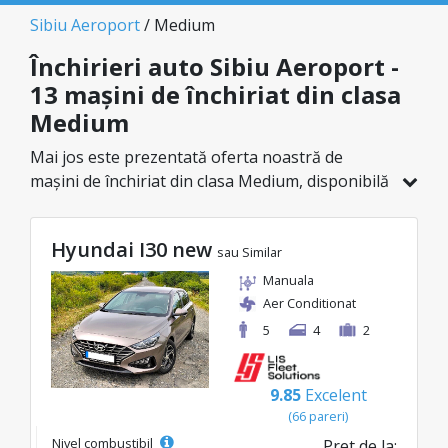
Sibiu Aeroport
/ Medium
Închirieri auto Sibiu Aeroport -
13 mașini de închiriat din clasa
Medium
Mai jos este prezentată oferta noastră de
mașini de închiriat din clasa Medium, disponibilă
în Sibiu Aeroport. Dintr-un total de 13 de
vehicule în această locație, poți alege modelul
Hyundai I30 new
ideal din categoria selectată, cu prețuri
sau Similar
avantajoase ce pornesc de la doar 29€/zi.
Manuala
Aer Conditionat
5
4
2
9.85
Excelent
(66 pareri)
Nivel combustibil
Pret de la: